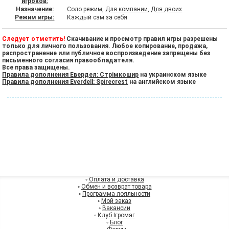
игроков:
Назначение:
Соло режим,
Для компании
,
Для двоих
Режим игры:
Каждый сам за себя
Следует отметить!
Скачивание и просмотр правил игры разрешены
только для личного пользования. Любое копирование, продажа,
распространение или публичное воспроизведение запрещены без
письменного согласия правообладателя.
Все права защищены.
Правила дополнения Евердел: Стрімкошир
на украинском языке
Правила дополнения Everdell: Spirecrest
на английском языке
◦
Оплата и доставка
◦
Обмен и возврат товара
◦
Программа лояльности
◦
Мой заказ
◦
Вакансии
◦
Клуб Ігромаг
◦
Блог