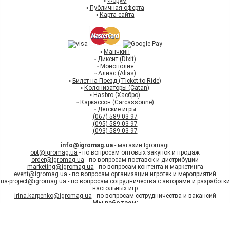
◦
Форум
◦
Публичная оферта
◦
Карта сайта
◦
Манчкин
◦
Диксит (Dixit)
◦
Монополия
◦
Алиас (Alias)
◦
Билет на Поезд (Ticket to Ride)
◦
Колонизаторы (Catan)
◦
Hasbro (Хасбро)
◦
Каркассон (Carcassonne)
◦
Детские игры
(067) 589-03-97
(095) 589-03-97
(093) 589-03-97
info@igromag.ua
- магазин Igromagг
opt@igromag.ua
- по вопросам оптовых закупок и продаж
order@igromag.ua
- по вопросам поставок и дистрибуции
marketing@igromag.ua
- по вопросам контента и маркетинга
event@igromag.ua
- по вопросам организации игротек и мероприятий
ua-project@igromag.ua
- по вопросам сотрудничества с авторами и разработки
настольных игр
irina.karpenko@igromag.ua
- по вопросам сотрудничества и вакансий
Мы работаем:
7%
Знижка
на перше
Пн-Пт: с 10:00 до 20:00
замовлення при реєстрації
Зареєструватись
Сб-Вс: с 12:00 до 18:00