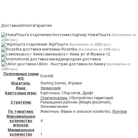
Доставка
Оплата
Гарантия
отделение/почтомат/куръер НоваПошта
(бесплатно от
2300 грн.)
отделение УкрПошта
(бесплатно от 2300 грн.)
магазины Rozetka
(бесплатно от 2300 грн.)
самовывоз г. Киев ул. И.Франка 12
международная доставка
Uklon - быстрая доставка по Киеву
(бесплатно от
2300 грн.)
Популярные серии
Everdell
игр:
Издатель:
Starling Games, Игромаг
Язык:
Украинский
Карточные игры:
Карточные, Сбор сетов, Драфт
Стратегические
, Обустройство территорий,
Стратегии:
Размещение рабочих (Meeple placement),
Экономические
По тематике:
Животные, Ферма и сельское хозяйство,
Фэнтези
Максимальное
количество
4
игроков:
Минимальное
количество
1