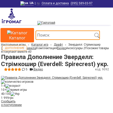
UA
|
ru
Оплата и доставка
(095) 589-03-97
Каталог
Настольные игры
Каталог игр
Драфт
Эверделл: Стрімкошир
Обзор
ДОПОЛНЕНИЕ
Отзывы
5
Правила
Комплектация
Видео
Аксессуары
2
Похожие товары
6
Покупают вместе
40
Правила Дополнение Эверделл:
Стрімкошир (Everdell: Spirecrest) укр.
5
Видео
код: 9092
1-4
10+
40-100
1 999
грн.
Сообщить
о поступлении