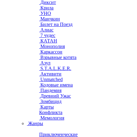
Диксит
Крила
УНО
Манчкин
Билет на Поезд
Алиас
7 чудес
КАТАН
Монополия
Каркассон
Взрывные котята
Азул
S.T.A.L.K.E.R.
Активити
Unmatched
Кодовые имена
Пандемия
Древний Ужас
Зомбицид
Карты
Конфликта
Мемология
Жанры
Приключенческие