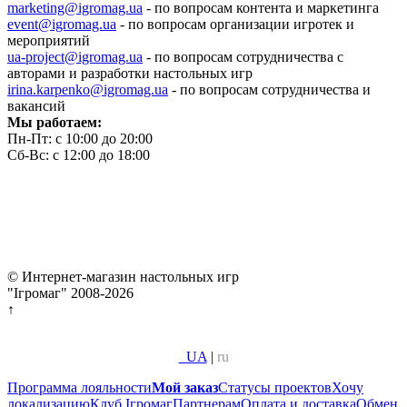
marketing@igromag.ua
- по вопросам контента и маркетинга
event@igromag.ua
- по вопросам организации игротек и
мероприятий
ua-project@igromag.ua
- по вопросам сотрудничества с
авторами и разработки настольных игр
irina.karpenko@igromag.ua
- по вопросам сотрудничества и
вакансий
Мы работаем:
Пн-Пт: с 10:00 до 20:00
Сб-Вс: с 12:00 до 18:00
© Интернет-магазин настольных игр
"Ігромаг" 2008-2026
↑
UA
|
ru
Программа лояльности
Мой заказ
Статусы проектов
Хочу
локализацию
Клуб Ігромаг
Партнерам
Оплата и доставка
Обмен