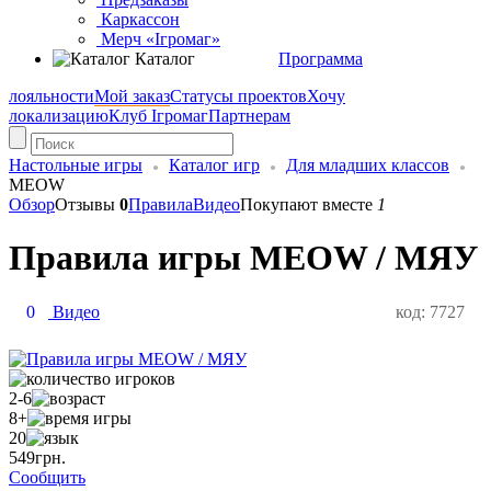
Каркассон
Мерч «Ігромаг»
Каталог
Программа
лояльности
Мой заказ
Статусы проектов
Хочу
локализацию
Клуб Ігромаг
Партнерам
Настольные игры
Каталог игр
Для младших классов
MEOW
Обзор
Отзывы
0
Правила
Видео
Покупают вместе
1
Правила игры MEOW / МЯУ
0
Видео
код: 7727
2-6
8+
20
549
грн.
Сообщить