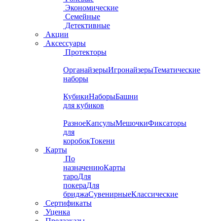
Экономические
Семейные
Детективные
Акции
Аксессуары
Протекторы
Органайзеры
Игронайзеры
Тематические
наборы
Кубики
Наборы
Башни
для кубиков
Разное
Капсулы
Мешочки
Фиксаторы
для
коробок
Токени
Карты
По
назначению
Карты
таро
Для
покера
Для
бриджа
Сувенирные
Классические
Сертификаты
Уценка
Предзаказы