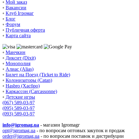
◦
Мой заказ
◦
Вакансии
◦
Клуб Ігромаг
◦
Блог
◦
Форум
◦
Публичная оферта
◦
Карта сайта
◦
Манчкин
◦
Диксит (Dixit)
◦
Монополия
◦
Алиас (Alias)
◦
Билет на Поезд (Ticket to Ride)
◦
Колонизаторы (Catan)
◦
Hasbro (Хасбро)
◦
Каркассон (Carcassonne)
◦
Детские игры
(067) 589-03-97
(095) 589-03-97
(093) 589-03-97
info@igromag.ua
- магазин Igromagг
opt@igromag.ua
- по вопросам оптовых закупок и продаж
order@igromag.ua
- по вопросам поставок и дистрибуции