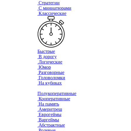
Стратегии
С миниатюрами
Классические
Быстрые
В дорогу
Логические
Юмор
Разговорные
Головоломки
На кубиках
Полукоперативные
Кооперативные
На память
Америтреш
Еврогеймы
Варгеймы
Абстрактные
Ролевые