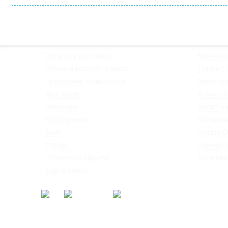
◦
Оплата и доставка
◦
Манчкин
◦
Обмен и возврат товара
◦
Диксит (D
◦
Программа лояльности
◦
Монопол
◦
Мой заказ
◦
Алиас (Al
◦
Вакансии
◦
Билет на
◦
Клуб Ігромаг
◦
Колониз
◦
Блог
◦
Hasbro (
◦
Форум
◦
Каркасс
◦
Публичная оферта
◦
Детские
◦
Карта сайта