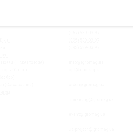
(067) 589-03-97
ixit)
(095) 589-03-97
ия
(093) 589-03-97
ias)
 Поезд (Ticket to Ride)
info@igromag.ua
- магазин Igr
аторы (Catan)
opt@igromag.ua
- по вопросам 
Хасбро)
закупок и продаж
он (Carcassonne)
order@igromag.ua
- по вопросам
 игры
и дистрибуции
marketing@igromag.ua
- по воп
контента и маркетинга
event@igromag.ua
- по вопроса
организации игротек и меропри
ua-project@igromag.ua
- по воп