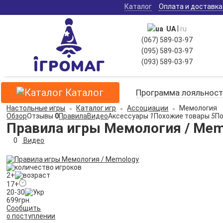
Каталог
Оплата и доставка
|
UA
ru
(067) 589-03-97
(095) 589-03-97
(093) 589-03-97
Каталог
Программа лояльност
Настольные игры
Каталог игр
Ассоциации
Мемология
Обзор
Отзывы
0
Правила
Видео
Аксессуары
1
Похожие товары
5
П
Правила игры Мемология / Mem
0
Видео
2+
17+
20-30
699
грн.
Сообщить
о поступлении