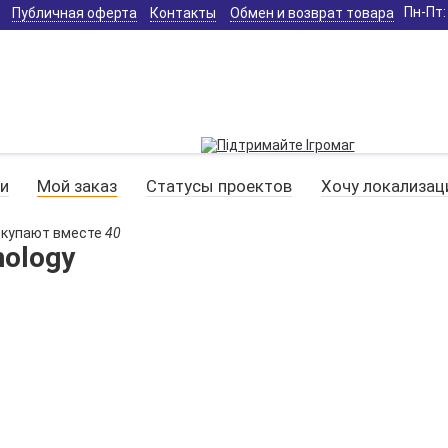
Пн-Пт: 
Публичная оферта
Контакты
Обмен и возврат товара
и
Мой заказ
Статусы проектов
Хочу локализа
окупают вместе
40
ology