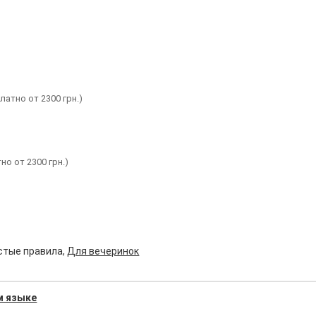
латно от 2300 грн.)
но от 2300 грн.)
остые правила,
Для вечеринок
м языке