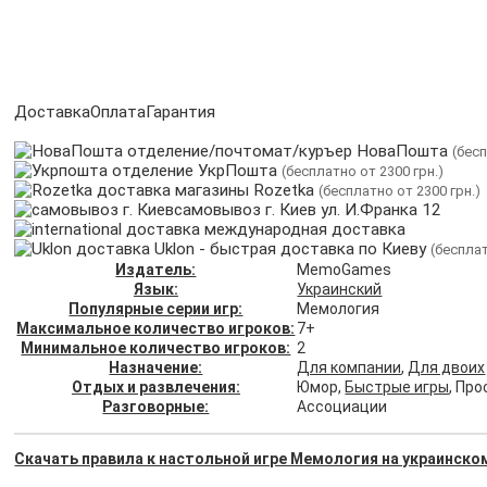
Доставка
Оплата
Гарантия
отделение/почтомат/куръер НоваПошта
(бесп
отделение УкрПошта
(бесплатно от 2300 грн.)
магазины Rozetka
(бесплатно от 2300 грн.)
самовывоз г. Киев ул. И.Франка 12
международная доставка
Uklon - быстрая доставка по Киеву
(бесплат
Издатель:
MemoGames
Язык:
Украинский
Популярные серии игр:
Мемология
Максимальное количество игроков:
7+
Минимальное количество игроков:
2
Назначение:
Для компании
,
Для двоих
Отдых и развлечения:
Юмор,
Быстрые игры
, Пр
Разговорные:
Ассоциации
Скачать правила к настольной игре Мемология на украинско