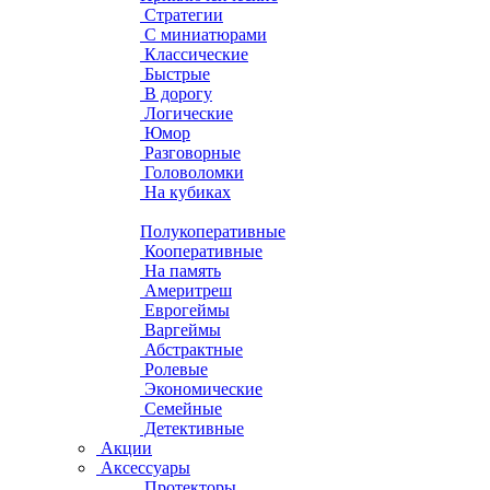
Стратегии
С миниатюрами
Классические
Быстрые
В дорогу
Логические
Юмор
Разговорные
Головоломки
На кубиках
Полукоперативные
Кооперативные
На память
Америтреш
Еврогеймы
Варгеймы
Абстрактные
Ролевые
Экономические
Семейные
Детективные
Акции
Аксессуары
Протекторы