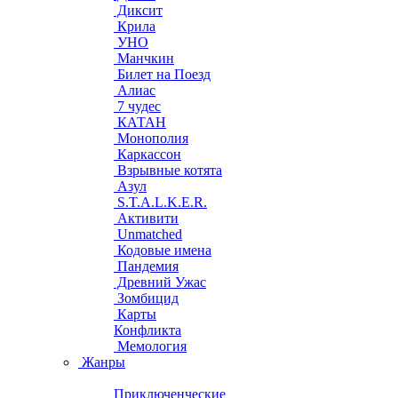
Диксит
Крила
УНО
Манчкин
Билет на Поезд
Алиас
7 чудес
КАТАН
Монополия
Каркассон
Взрывные котята
Азул
S.T.A.L.K.E.R.
Активити
Unmatched
Кодовые имена
Пандемия
Древний Ужас
Зомбицид
Карты
Конфликта
Мемология
Жанры
Приключенческие