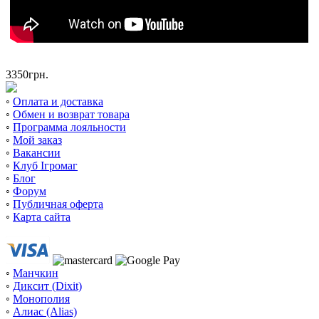
3350
грн.
◦
Оплата и доставка
◦
Обмен и возврат товара
◦
Программа лояльности
◦
Мой заказ
◦
Вакансии
◦
Клуб Ігромаг
◦
Блог
◦
Форум
◦
Публичная оферта
◦
Карта сайта
◦
Манчкин
◦
Диксит (Dixit)
◦
Монополия
◦
Алиас (Alias)