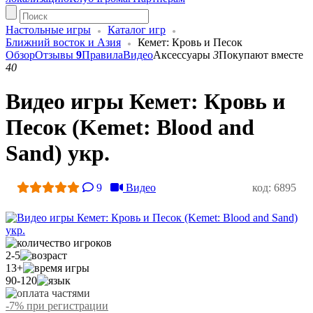
Настольные игры
Каталог игр
Ближний восток и Азия
Кемет: Кровь и Песок
Обзор
Отзывы
9
Правила
Видео
Аксессуары
3
Покупают вместе
40
Видео игры Кемет: Кровь и
Песок (Kemet: Blood and
Sand) укр.
9
Видео
код: 6895
2-5
13+
90-120
-7% при регистрации