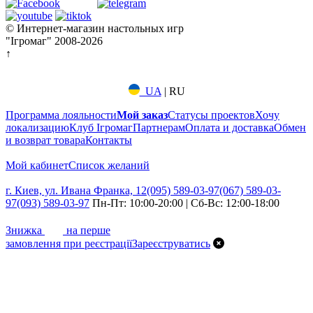
© Интернет-магазин настольных игр
"Ігромаг" 2008-2026
↑
UA
|
RU
Программа лояльности
Мой заказ
Статусы проектов
Хочу
локализацию
Клуб Ігромаг
Партнерам
Оплата и доставка
Обмен
и возврат товара
Контакты
Мой кабинет
Список желаний
г. Киев, ул. Ивана Франка, 12
(095) 589-03-97
(067) 589-03-
97
(093) 589-03-97
Пн-Пт: 10:00-20:00 | Сб-Вс: 12:00-18:00
7%
Знижка
на перше
замовлення при реєстрації
Зареєструватись