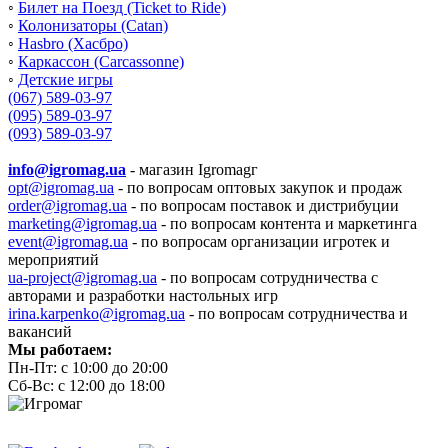
◦
Билет на Поезд (Ticket to Ride)
◦
Колонизаторы (Catan)
◦
Hasbro (Хасбро)
◦
Каркассон (Carcassonne)
◦
Детские игры
(067) 589-03-97
(095) 589-03-97
(093) 589-03-97
info@igromag.ua
- магазин Igromagг
opt@igromag.ua
- по вопросам оптовых закупок и продаж
order@igromag.ua
- по вопросам поставок и дистрибуции
marketing@igromag.ua
- по вопросам контента и маркетинга
event@igromag.ua
- по вопросам организации игротек и
мероприятий
ua-project@igromag.ua
- по вопросам сотрудничества с
авторами и разработки настольных игр
irina.karpenko@igromag.ua
- по вопросам сотрудничества и
вакансий
Мы работаем:
Пн-Пт: с 10:00 до 20:00
Сб-Вс: с 12:00 до 18:00