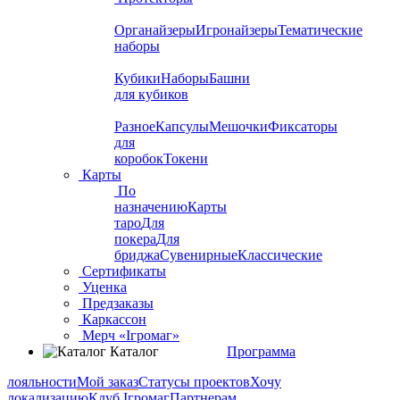
Органайзеры
Игронайзеры
Тематические
наборы
Кубики
Наборы
Башни
для кубиков
Разное
Капсулы
Мешочки
Фиксаторы
для
коробок
Токени
Карты
По
назначению
Карты
таро
Для
покера
Для
бриджа
Сувенирные
Классические
Сертификаты
Уценка
Предзаказы
Каркассон
Мерч «Ігромаг»
Каталог
Программа
лояльности
Мой заказ
Статусы проектов
Хочу
локализацию
Клуб Ігромаг
Партнерам