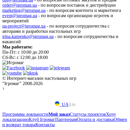
order@igromag.ua
- по вопросам поставок и дистрибуции
marketing@igromag.ua
- по вопросам контента и маркетинга
event@igromag.ua
- по вопросам организации игротек и
мероприятий
ua-project@igromag.ua
- по вопросам сотрудничества с
авторами и разработки настольных игр
irina.karpenko@igromag.ua
- по вопросам сотрудничества и
вакансий
Мы работаем:
Пн-Пт: с 10:00 до 20:00
Сб-Вс: с 12:00 до 18:00
© Интернет-магазин настольных игр
"Ігромаг" 2008-2026
↑
UA
|
ru
Программа лояльности
Мой заказ
Статусы проектов
Хочу
локализацию
Клуб Ігромаг
Партнерам
Оплата и доставка
Обмен
и возврат товара
Контакты