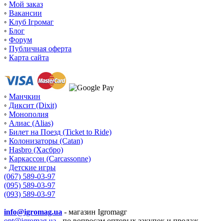
◦
Мой заказ
◦
Вакансии
◦
Клуб Ігромаг
◦
Блог
◦
Форум
◦
Публичная оферта
◦
Карта сайта
◦
Манчкин
◦
Диксит (Dixit)
◦
Монополия
◦
Алиас (Alias)
◦
Билет на Поезд (Ticket to Ride)
◦
Колонизаторы (Catan)
◦
Hasbro (Хасбро)
◦
Каркассон (Carcassonne)
◦
Детские игры
(067) 589-03-97
(095) 589-03-97
(093) 589-03-97
info@igromag.ua
- магазин Igromagг
opt@igromag.ua
- по вопросам оптовых закупок и продаж