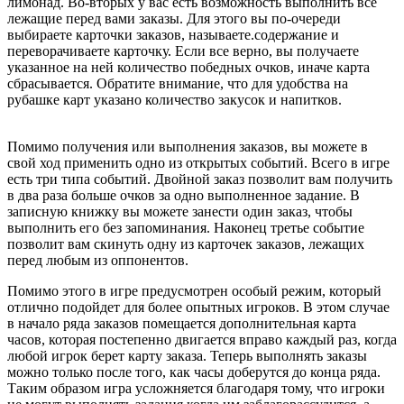
лимонад. Во-вторых у вас есть возможность выполнить все
лежащие перед вами заказы. Для этого вы по-очереди
выбираете карточки заказов, называете.содержание и
переворачиваете карточку. Если все верно, вы получаете
указанное на ней количество победных очков, иначе карта
сбрасывается. Обратите внимание, что для удобства на
рубашке карт указано количество закусок и напитков.
Помимо получения или выполнения заказов, вы можете в
свой ход применить одно из открытых событий. Всего в игре
есть три типа событий. Двойной заказ позволит вам получить
в два раза больше очков за одно выполненное задание. В
записную книжку вы можете занести один заказ, чтобы
выполнить его без запоминания. Наконец третье событие
позволит вам скинуть одну из карточек заказов, лежащих
перед любым из оппонентов.
Помимо этого в игре предусмотрен особый режим, который
отлично подойдет для более опытных игроков. В этом случае
в начало ряда заказов помещается дополнительная карта
часов, которая постепенно двигается вправо каждый раз, когда
любой игрок берет карту заказа. Теперь выполнять заказы
можно только после того, как часы доберутся до конца ряда.
Таким образом игра усложняется благодаря тому, что игроки