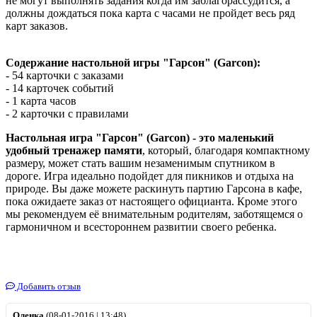
не могут выполнять задания когда им заблагорассудится, а
должны дождаться пока карта с часами не пройдет весь ряд
карт заказов.
Содержание настольной игры "Гарсон" (Garcon):
- 54 карточки с заказами
- 14 карточек событий
- 1 карта часов
- 2 карточки с правилами
Настольная игра "Гарсон" (Garcon) - это маленький
удобный тренажер памяти
, который, благодаря компактному
размеру, может стать вашим незаменимым спутником в
дороге. Игра идеально подойдет для пикников и отдыха на
природе. Вы даже можете раскинуть партию Гарсона в кафе,
пока ожидаете заказ от настоящего официанта. Кроме этого
мы рекомендуем её внимательным родителям, заботящемся о
гармоничном и всестороннем развитии своего ребенка.
Добавить отзыв
Оленка
(08-01-2016 | 13:48)