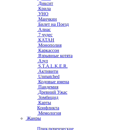
Диксит
Крила
УНО
Манчкин
Билет на Поезд
Алиас
7 чудес
КАТАН
Монополия
Каркассон
Взрывные котята
Азул
S.T.A.L.K.E.R.
Активити
Unmatched
Кодовые имена
Пандемия
Древний Ужас
Зомбицид
Карты
Конфликта
Мемология
Жанры
Приключенческие