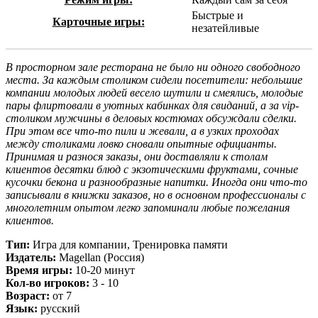
Быстрые и
Карточные игры:
незатейливые
В просторном зале ресторана не было ни одного свободного
места. За каждым столиком сидели посетители: небольшие
компании молодых людей весело шутили и смеялись, молодые
пары флиртовали в уютных кабинках для свиданий, а за vip-
столиком мужчины в деловых костюмах обсуждали сделки.
При этом все что-то пили и жевали, а в узких проходах
между столиками ловко сновали опытные официанты.
Принимая и разнося заказы, они доставляли к столам
клиентов десятки блюд с экзотическими фруктами, сочные
кусочки бекона и разнообразные напитки. Иногда они что-то
записывали в книжки заказов, но в основном профессионалы с
многолетним опытом легко запоминали любые пожелания
клиентов.
Тип:
Игра для компании, Тренировка памяти
Издатель:
Magellan (Россия)
Время игры:
10-20 минут
Кол-во игроков:
3 - 10
Возраст:
от 7
Язык:
русский