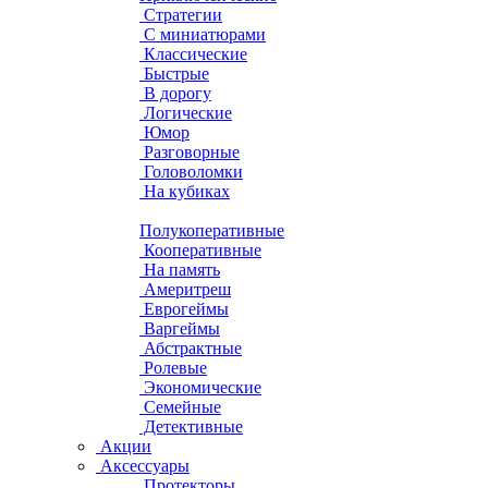
Стратегии
С миниатюрами
Классические
Быстрые
В дорогу
Логические
Юмор
Разговорные
Головоломки
На кубиках
Полукоперативные
Кооперативные
На память
Америтреш
Еврогеймы
Варгеймы
Абстрактные
Ролевые
Экономические
Семейные
Детективные
Акции
Аксессуары
Протекторы