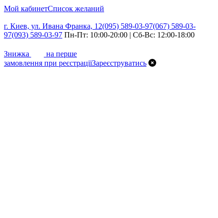
Мой кабинет
Список желаний
г. Киев, ул. Ивана Франка, 12
(095) 589-03-97
(067) 589-03-
97
(093) 589-03-97
Пн-Пт: 10:00-20:00 | Сб-Вс: 12:00-18:00
7%
Знижка
на перше
замовлення при реєстрації
Зареєструватись