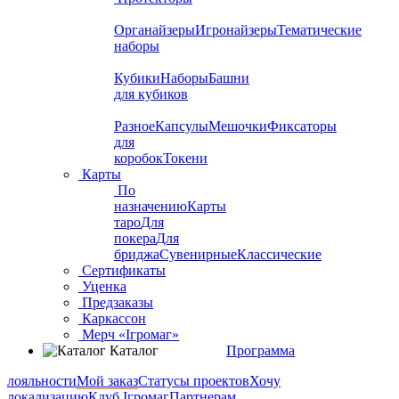
Органайзеры
Игронайзеры
Тематические
наборы
Кубики
Наборы
Башни
для кубиков
Разное
Капсулы
Мешочки
Фиксаторы
для
коробок
Токени
Карты
По
назначению
Карты
таро
Для
покера
Для
бриджа
Сувенирные
Классические
Сертификаты
Уценка
Предзаказы
Каркассон
Мерч «Ігромаг»
Каталог
Программа
лояльности
Мой заказ
Статусы проектов
Хочу
локализацию
Клуб Ігромаг
Партнерам