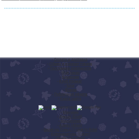
◦
Оплата и доставка
◦
Обмен и возврат товара
◦
Программа лояльности
◦
Мой заказ
◦
Вакансии
◦
Клуб Ігромаг
◦
Блог
◦
Форум
◦
Публичная оферта
◦
Карта сайта
◦
Манчкин
◦
Диксит (Dixit)
◦
Монополия
◦
Алиас (Alias)
◦
Билет на Поезд (Ticket to Ride)
◦
Колонизаторы (Catan)
◦
Hasbro (Хасбро)