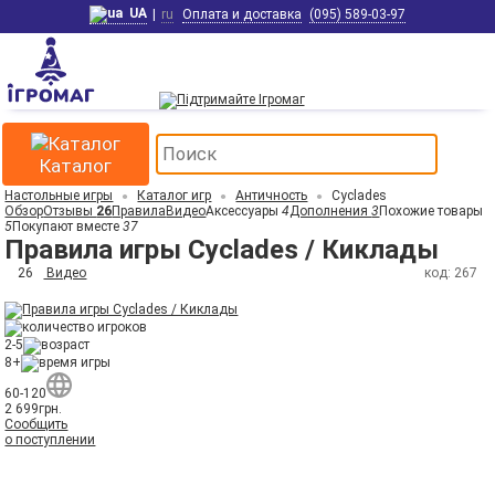
UA
|
ru
Оплата и доставка
(095) 589-03-97
Каталог
Настольные игры
Каталог игр
Античность
Cyclades
Обзор
Отзывы
26
Правила
Видео
Аксессуары
4
Дополнения
3
Похожие товары
5
Покупают вместе
37
Правила игры Cyclades / Киклады
26
Видео
код: 267
2-5
8+
60-120
2 699
грн.
Сообщить
о поступлении