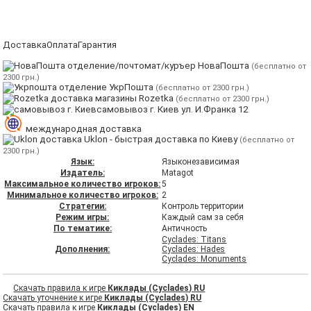
Доставка
Оплата
Гарантия
отделение/почтомат/куръер НоваПошта
(бесплатно от
2300 грн.)
отделение УкрПошта
(бесплатно от 2300 грн.)
магазины Rozetka
(бесплатно от 2300 грн.)
самовывоз г. Киев ул. И.Франка 12
международная доставка
Uklon - быстрая доставка по Киеву
(бесплатно от
2300 грн.)
Язык:
Языконезависимая
Издатель:
Matagot
Максимальное количество игроков:
5
Минимальное количество игроков:
2
Стратегии:
Контроль территории
Режим игры:
Каждый сам за себя
По тематике:
Античность
Cyclades: Titans
Дополнения:
Cyclades: Hades
Cyclades: Monuments
Скачать правила к игре
Киклады (Cyclades) RU
Скачать уточнение к игре
Киклады (Cyclades) RU
Скачать правила к игре
Киклады (Cyclades) EN