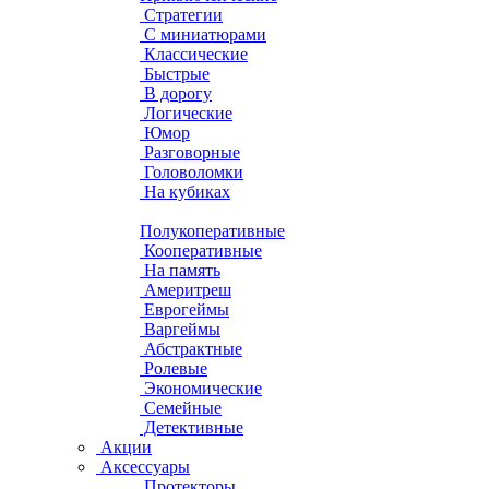
Стратегии
С миниатюрами
Классические
Быстрые
В дорогу
Логические
Юмор
Разговорные
Головоломки
На кубиках
Полукоперативные
Кооперативные
На память
Америтреш
Еврогеймы
Варгеймы
Абстрактные
Ролевые
Экономические
Семейные
Детективные
Акции
Аксессуары
Протекторы