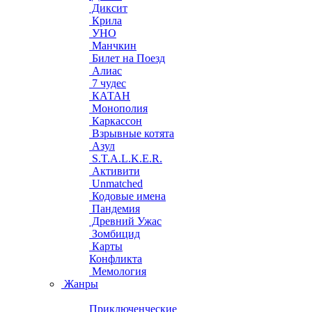
Диксит
Крила
УНО
Манчкин
Билет на Поезд
Алиас
7 чудес
КАТАН
Монополия
Каркассон
Взрывные котята
Азул
S.T.A.L.K.E.R.
Активити
Unmatched
Кодовые имена
Пандемия
Древний Ужас
Зомбицид
Карты
Конфликта
Мемология
Жанры
Приключенческие