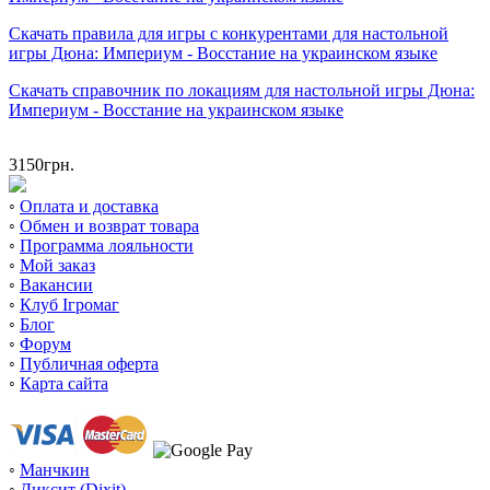
Скачать правила для игры с конкурентами для настольной
игры Дюна: Империум - Восстание на украинском языке
Скачать справочник по локациям для настольной игры Дюна:
Империум - Восстание на украинском языке
3150
грн.
◦
Оплата и доставка
◦
Обмен и возврат товара
◦
Программа лояльности
◦
Мой заказ
◦
Вакансии
◦
Клуб Ігромаг
◦
Блог
◦
Форум
◦
Публичная оферта
◦
Карта сайта
◦
Манчкин
◦
Диксит (Dixit)