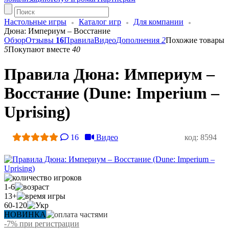
Настольные игры
Каталог игр
Для компании
Дюна: Империум – Восстание
Обзор
Отзывы
16
Правила
Видео
Дополнения
2
Похожие товары
5
Покупают вместе
40
Правила Дюна: Империум –
Восстание (Dune: Imperium –
Uprising)
16
Видео
код: 8594
1-6
13+
60-120
НОВИНКА
-7% при регистрации