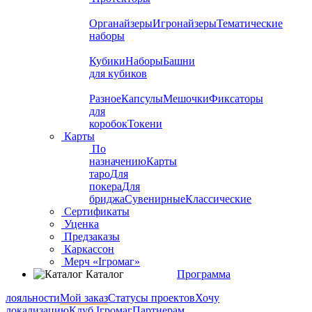
Органайзеры
Игронайзеры
Тематические
наборы
Кубики
Наборы
Башни
для кубиков
Разное
Капсулы
Мешочки
Фиксаторы
для
коробок
Токени
Карты
По
назначению
Карты
таро
Для
покера
Для
бриджа
Сувенирные
Классические
Сертификаты
Уценка
Предзаказы
Каркассон
Мерч «Ігромаг»
Каталог
Программа
лояльности
Мой заказ
Статусы проектов
Хочу
локализацию
Клуб Ігромаг
Партнерам