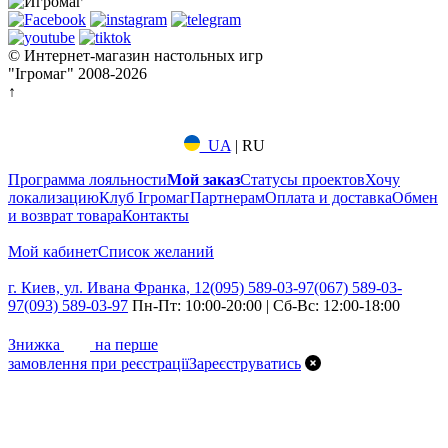
© Интернет-магазин настольных игр
"Ігромаг" 2008-2026
↑
UA
|
RU
Программа лояльности
Мой заказ
Статусы проектов
Хочу
локализацию
Клуб Ігромаг
Партнерам
Оплата и доставка
Обмен
и возврат товара
Контакты
Мой кабинет
Список желаний
г. Киев, ул. Ивана Франка, 12
(095) 589-03-97
(067) 589-03-
97
(093) 589-03-97
Пн-Пт: 10:00-20:00 | Сб-Вс: 12:00-18:00
7%
Знижка
на перше
замовлення при реєстрації
Зареєструватись