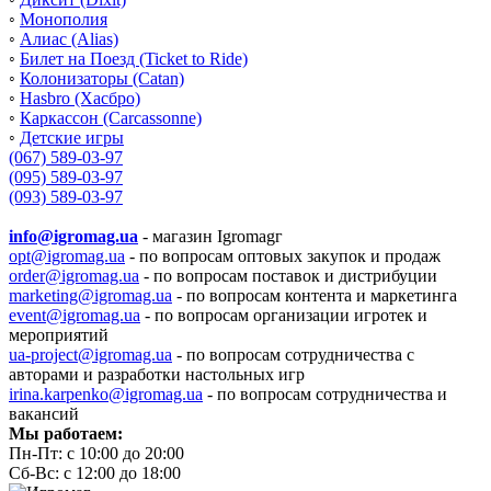
◦
Монополия
◦
Алиас (Alias)
◦
Билет на Поезд (Ticket to Ride)
◦
Колонизаторы (Catan)
◦
Hasbro (Хасбро)
◦
Каркассон (Carcassonne)
◦
Детские игры
(067) 589-03-97
(095) 589-03-97
(093) 589-03-97
info@igromag.ua
- магазин Igromagг
opt@igromag.ua
- по вопросам оптовых закупок и продаж
order@igromag.ua
- по вопросам поставок и дистрибуции
marketing@igromag.ua
- по вопросам контента и маркетинга
event@igromag.ua
- по вопросам организации игротек и
мероприятий
ua-project@igromag.ua
- по вопросам сотрудничества с
авторами и разработки настольных игр
irina.karpenko@igromag.ua
- по вопросам сотрудничества и
вакансий
Мы работаем:
Пн-Пт: с 10:00 до 20:00
Сб-Вс: с 12:00 до 18:00