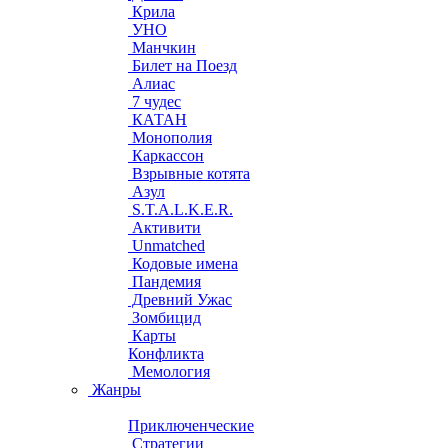
Крила
УНО
Манчкин
Билет на Поезд
Алиас
7 чудес
КАТАН
Монополия
Каркассон
Взрывные котята
Азул
S.T.A.L.K.E.R.
Активити
Unmatched
Кодовые имена
Пандемия
Древний Ужас
Зомбицид
Карты
Конфликта
Мемология
Жанры
Приключенческие
Стратегии