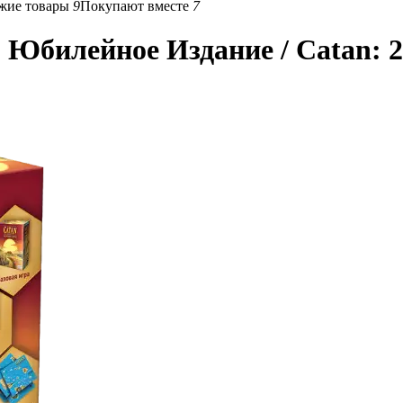
жие товары
9
Покупают вместе
7
билейное Издание / Catan: 25