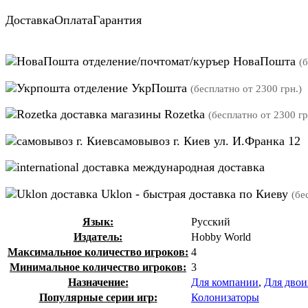
Доставка
Оплата
Гарантия
отделение/почтомат/куръер НоваПошта
(
отделение УкрПошта
(бесплатно от 2300 грн.)
магазины Rozetka
(бесплатно от 2300 гр
самовывоз г. Киев ул. И.Франка 12
международная доставка
Uklon - быстрая доставка по Киеву
(бе
Язык:
Русский
Издатель:
Hobby World
Максимальное количество игроков:
4
Минимальное количество игроков:
3
Назначение:
Для компании
,
Для двои
Популярные серии игр:
Колонизаторы