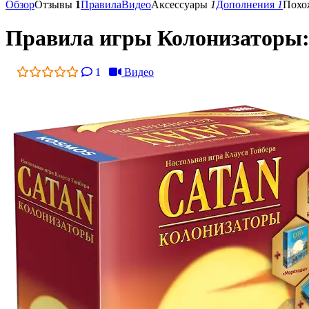
Обзор
Отзывы
1
Правила
Видео
Аксессуары
1
Дополнения
1
Похо
Правила игры Колонизаторы: Ю
1
Видео