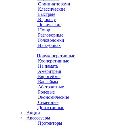
С миниатюрами
Классические
Быстрые
В дорогу
Логические
Юмор
Разговорные
Головоломки
На кубиках
Полукоперативные
Кооперативные
На память
Америтреш
Еврогеймы
Варгеймы
Абстрактные
Ролевые
Экономические
Семейные
Детективные
Акции
Аксессуары
Протекторы