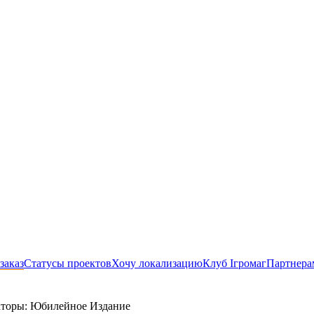
заказ
Статусы проектов
Хочу локализацию
Клуб Ігромаг
Партнера
аторы: Юбилейное Издание