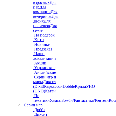
взрослых
Для
пар
Для
компании
Для
вечеринок
Для
двоих
Для
новичков
Для
семьи
На подарок
Хиты
Новинки
Предзаказ
Наши
локализации
Акции
Украинские
Английские
Серии игр и
миры
Диксит
(Dixit)
Каркассон
Dobble
Крила
УНО
(UNO)
Катан
По
тематики
Ужасы
Зомби
Фантастика
Фэнтези
Кос
Серии игр
Доббл
Диксит