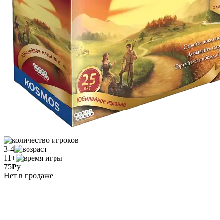
3-4
11+
75
Р
у
Нет в продаже