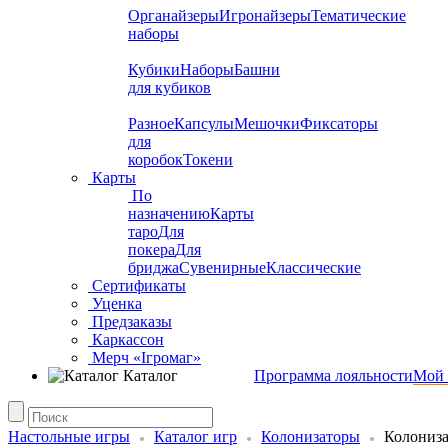
Органайзеры
Игронайзеры
Тематические
наборы
Кубики
Наборы
Башни
для кубиков
Разное
Капсулы
Мешочки
Фиксаторы
для
коробок
Токени
Карты
По
назначению
Карты
таро
Для
покера
Для
бриджа
Сувенирные
Классические
Сертификаты
Уценка
Предзаказы
Каркассон
Мерч «Ігромаг»
Каталог
Программа лояльности
Мой 
Настольные игры
Каталог игр
Колонизаторы
Колониз