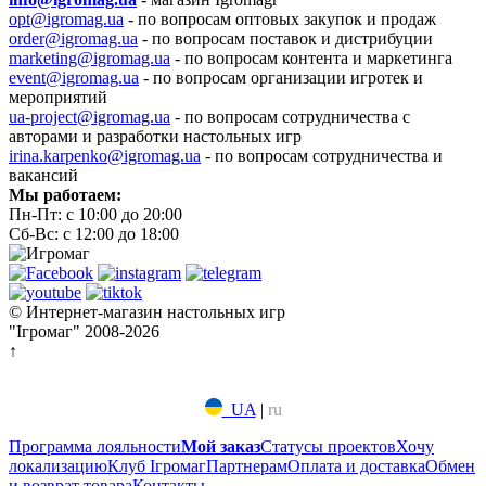
opt@igromag.ua
- по вопросам оптовых закупок и продаж
order@igromag.ua
- по вопросам поставок и дистрибуции
marketing@igromag.ua
- по вопросам контента и маркетинга
event@igromag.ua
- по вопросам организации игротек и
мероприятий
ua-project@igromag.ua
- по вопросам сотрудничества с
авторами и разработки настольных игр
irina.karpenko@igromag.ua
- по вопросам сотрудничества и
вакансий
Мы работаем:
Пн-Пт: с 10:00 до 20:00
Сб-Вс: с 12:00 до 18:00
© Интернет-магазин настольных игр
"Ігромаг" 2008-2026
↑
UA
|
ru
Программа лояльности
Мой заказ
Статусы проектов
Хочу
локализацию
Клуб Ігромаг
Партнерам
Оплата и доставка
Обмен
и возврат товара
Контакты