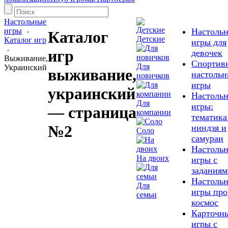
Настольные
игры
Настоль
Каталог
Детские
Каталог игр
игры для
игр
девочек
Выживание,
Спортив
Для
Украинский
выживание,
настольн
новичков
игры
украинский
Настоль
Для
игры:
— страница
компании
тематика
№2
ниндзя и
Соло
самураи
Настоль
На двоих
игры с
заданиям
Настоль
Для
игры про
семьи
космос
Карточн
игры с