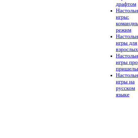
драфтом
Настоль
игры:
командн
режим
Настоль
игры для
взрослых
Настоль
игры про
пришель
Настоль
игры на
русском
языке