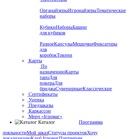
Органайзеры
Игронайзеры
Тематические
наборы
Кубики
Наборы
Башни
для кубиков
Разное
Капсулы
Мешочки
Фиксаторы
для
коробок
Токени
Карты
По
назначению
Карты
таро
Для
покера
Для
бриджа
Сувенирные
Классические
Сертификаты
Уценка
Предзаказы
Каркассон
Мерч «Ігромаг»
Каталог
Программа
лояльности
Мой заказ
Статусы проектов
Хочу
локализацию
Клуб Ігромаг
Партнерам