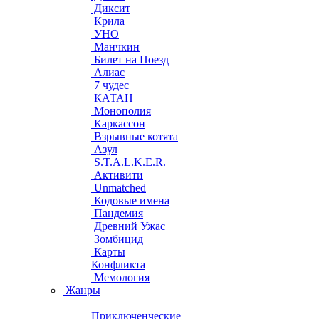
Диксит
Крила
УНО
Манчкин
Билет на Поезд
Алиас
7 чудес
КАТАН
Монополия
Каркассон
Взрывные котята
Азул
S.T.A.L.K.E.R.
Активити
Unmatched
Кодовые имена
Пандемия
Древний Ужас
Зомбицид
Карты
Конфликта
Мемология
Жанры
Приключенческие