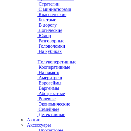
Стратегии
С миниатюрами
Классические
Быстрые
В дорогу
Логические
Юмор
Разговорные
Головоломки
На кубиках
Полукоперативные
Кооперативные
На память
Америтреш
Еврогеймы
Варгеймы
Абстрактные
Ролевые
Экономические
Семейные
Детективные
Акции
Аксессуары
Протекторы