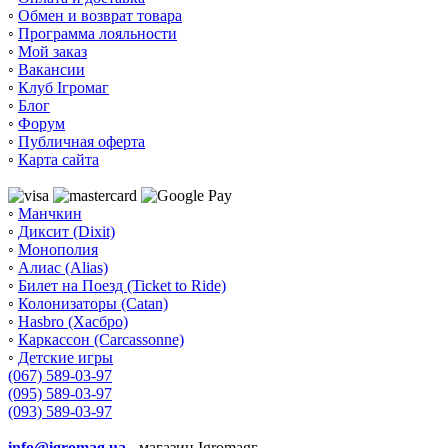
◦
Обмен и возврат товара
◦
Программа лояльности
◦
Мой заказ
◦
Вакансии
◦
Клуб Ігромаг
◦
Блог
◦
Форум
◦
Публичная оферта
◦
Карта сайта
◦
Манчкин
◦
Диксит (Dixit)
◦
Монополия
◦
Алиас (Alias)
◦
Билет на Поезд (Ticket to Ride)
◦
Колонизаторы (Catan)
◦
Hasbro (Хасбро)
◦
Каркассон (Carcassonne)
◦
Детские игры
(067) 589-03-97
(095) 589-03-97
(093) 589-03-97
info@igromag.ua
- магазин Igromagг