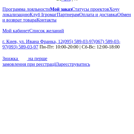
Программа лояльности
Мой заказ
Статусы проектов
Хочу
локализацию
Клуб Ігромаг
Партнерам
Оплата и доставка
Обмен
и возврат товара
Контакты
Мой кабинет
Список желаний
г. Киев, ул. Ивана Франка, 12
(095) 589-03-97
(067) 589-03-
97
(093) 589-03-97
Пн-Пт: 10:00-20:00 | Сб-Вс: 12:00-18:00
7%
Знижка
на перше
замовлення при реєстрації
Зареєструватись