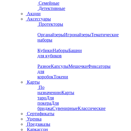
Семейные
Детективные
Акции
Аксессуары
Протекторы
Органайзеры
Игронайзеры
Тематические
наборы
Кубики
Наборы
Башни
для кубиков
Разное
Капсулы
Мешочки
Фиксаторы
для
коробок
Токени
Карты
По
назначению
Карты
таро
Для
покера
Для
бриджа
Сувенирные
Классические
Сертификаты
Уценка
Предзаказы
Каркассон