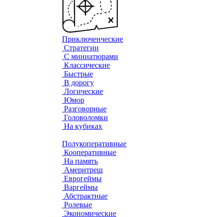
Приключенческие
Стратегии
С миниатюрами
Классические
Быстрые
В дорогу
Логические
Юмор
Разговорные
Головоломки
На кубиках
Полукоперативные
Кооперативные
На память
Америтреш
Еврогеймы
Варгеймы
Абстрактные
Ролевые
Экономические