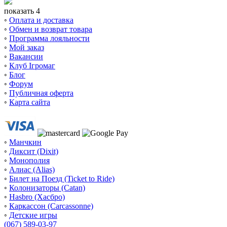
показать 4
◦
Оплата и доставка
◦
Обмен и возврат товара
◦
Программа лояльности
◦
Мой заказ
◦
Вакансии
◦
Клуб Ігромаг
◦
Блог
◦
Форум
◦
Публичная оферта
◦
Карта сайта
◦
Манчкин
◦
Диксит (Dixit)
◦
Монополия
◦
Алиас (Alias)
◦
Билет на Поезд (Ticket to Ride)
◦
Колонизаторы (Catan)
◦
Hasbro (Хасбро)
◦
Каркассон (Carcassonne)
◦
Детские игры
(067) 589-03-97