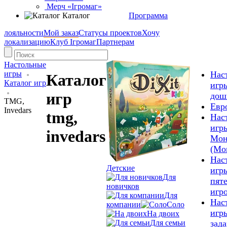
Мерч «Ігромаг»
Каталог
Программа
лояльности
Мой заказ
Статусы проектов
Хочу
локализацию
Клуб Ігромаг
Партнерам
Настольные
игры
Нас
Каталог
Каталог игр
игр
игр
дош
TMG,
Евр
Invedars
tmg,
Нас
игр
invedars
Мон
(Mo
Нас
Детские
игр
Для
пят
новичков
игр
Для
Нас
компании
Соло
игр
На двоих
Для семьи
зад