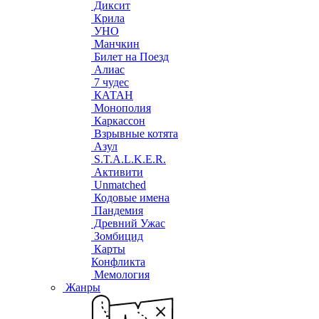
Диксит
Крила
УНО
Манчкин
Билет на Поезд
Алиас
7 чудес
КАТАН
Монополия
Каркассон
Взрывные котята
Азул
S.T.A.L.K.E.R.
Активити
Unmatched
Кодовые имена
Пандемия
Древний Ужас
Зомбицид
Карты
Конфликта
Мемология
Жанры