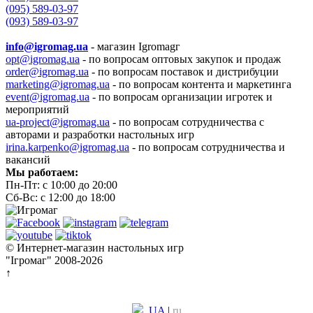
(095) 589-03-97
(093) 589-03-97
info@igromag.ua
- магазин Igromagг
opt@igromag.ua
- по вопросам оптовых закупок и продаж
order@igromag.ua
- по вопросам поставок и дистрибуции
marketing@igromag.ua
- по вопросам контента и маркетинга
event@igromag.ua
- по вопросам организации игротек и
мероприятий
ua-project@igromag.ua
- по вопросам сотрудничества с
авторами и разработки настольных игр
irina.karpenko@igromag.ua
- по вопросам сотрудничества и
вакансий
Мы работаем:
Пн-Пт: с 10:00 до 20:00
Сб-Вс: с 12:00 до 18:00
© Интернет-магазин настольных игр
"Ігромаг" 2008-2026
↑
UA
|
ru