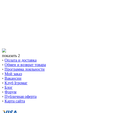
показать 2
◦
Оплата и доставка
◦
Обмен и возврат товара
◦
Программа лояльности
◦
Мой заказ
◦
Вакансии
◦
Клуб Ігромаг
◦
Блог
◦
Форум
◦
Публичная оферта
◦
Карта сайта