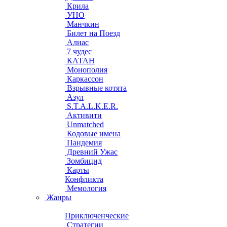
Крила
УНО
Манчкин
Билет на Поезд
Алиас
7 чудес
КАТАН
Монополия
Каркассон
Взрывные котята
Азул
S.T.A.L.K.E.R.
Активити
Unmatched
Кодовые имена
Пандемия
Древний Ужас
Зомбицид
Карты
Конфликта
Мемология
Жанры
Приключенческие
Стратегии