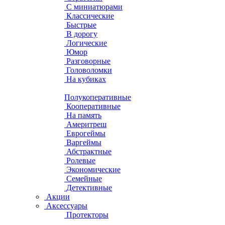
С миниатюрами
Классические
Быстрые
В дорогу
Логические
Юмор
Разговорные
Головоломки
На кубиках
Полукоперативные
Кооперативные
На память
Америтреш
Еврогеймы
Варгеймы
Абстрактные
Ролевые
Экономические
Семейные
Детективные
Акции
Аксессуары
Протекторы