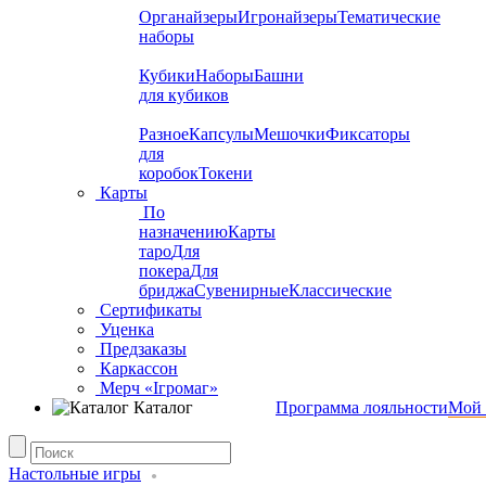
Органайзеры
Игронайзеры
Тематические
наборы
Кубики
Наборы
Башни
для кубиков
Разное
Капсулы
Мешочки
Фиксаторы
для
коробок
Токени
Карты
По
назначению
Карты
таро
Для
покера
Для
бриджа
Сувенирные
Классические
Сертификаты
Уценка
Предзаказы
Каркассон
Мерч «Ігромаг»
Каталог
Программа лояльности
Мой 
Настольные игры