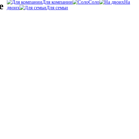
Для компании
Соло
На
e
двоих
Для семьи