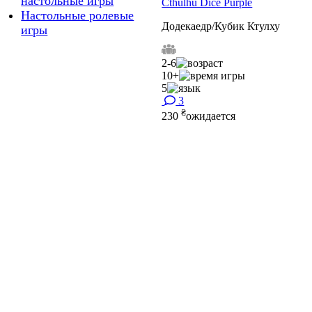
настольные игры
Cthulhu Dice Purple
Настольные ролевые
Додекаедр/Кубик Ктулху
игры
2-6
10+
5
3
₴
230
ожидается