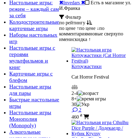
Настольные игры:
✖
Invedars
✖
Есть в магазине ул.
И.Франка
режим – каждый сам
за себя
Фильтр
Колодостроительные
по рейтингу
карточные игры
по цене ↑
по цене ↓
по
комментариям
новые сверху
по
Наборы настольных
имени
скидка ↑
игр
Настольные игры с
героями
мультфильмов и
Котоужастики
книг
Карточные игры с
Cat Horror Festival
блефом
Настольные игры
для пары
2-4
8+
Быстрые настольные
30
игры
2
Настольные игры
₴
460
Монополия
(Monopoly)
Алкогольные