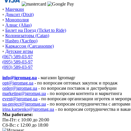
◦
Манчкин
◦
Диксит (Dixit)
◦
Монополия
◦
Алиас (Alias)
◦
Билет на Поезд (Ticket to Ride)
◦
Колонизаторы (Catan)
◦
Hasbro (Хасбро)
◦
Каркассон (Carcassonne)
◦
Детские игры
(067) 589-03-97
(095) 589-03-97
(093) 589-03-97
info@igromag.ua
- магазин Igromagг
opt@igromag.ua
- по вопросам оптовых закупок и продаж
order@igromag.ua
- по вопросам поставок и дистрибуции
marketing@igromag.ua
- по вопросам контента и маркетинга
event@igromag.ua
- по вопросам организации игротек и меропр
ua-project@igromag.ua
- по вопросам сотрудничества с авторами
irina.karpenko@igromag.ua
- по вопросам сотрудничества и вака
Мы работаем:
Пн-Пт: с 10:00 до 20:00
Сб-Вс: с 12:00 до 18:00