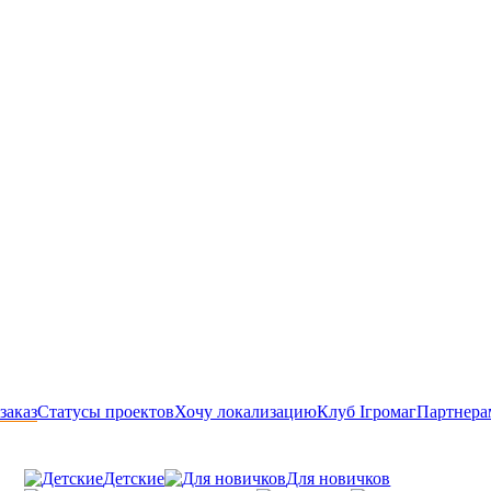
заказ
Статусы проектов
Хочу локализацию
Клуб Ігромаг
Партнера
Детские
Для новичков