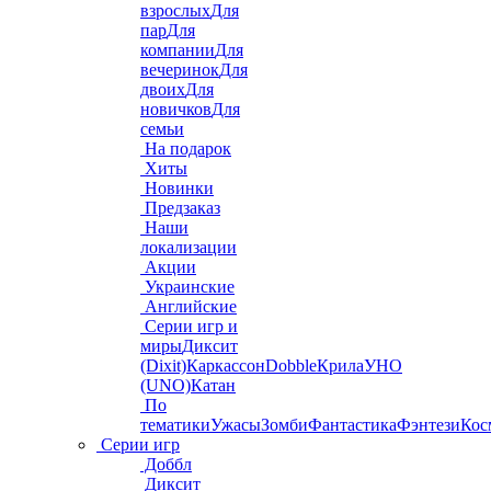
взрослых
Для
пар
Для
компании
Для
вечеринок
Для
двоих
Для
новичков
Для
семьи
На подарок
Хиты
Новинки
Предзаказ
Наши
локализации
Акции
Украинские
Английские
Серии игр и
миры
Диксит
(Dixit)
Каркассон
Dobble
Крила
УНО
(UNO)
Катан
По
тематики
Ужасы
Зомби
Фантастика
Фэнтези
Кос
Серии игр
Доббл
Диксит