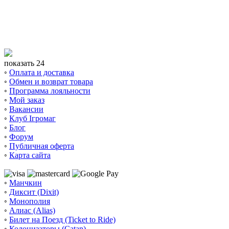
показать 24
◦
Оплата и доставка
◦
Обмен и возврат товара
◦
Программа лояльности
◦
Мой заказ
◦
Вакансии
◦
Клуб Ігромаг
◦
Блог
◦
Форум
◦
Публичная оферта
◦
Карта сайта
◦
Манчкин
◦
Диксит (Dixit)
◦
Монополия
◦
Алиас (Alias)
◦
Билет на Поезд (Ticket to Ride)
◦
Колонизаторы (Catan)