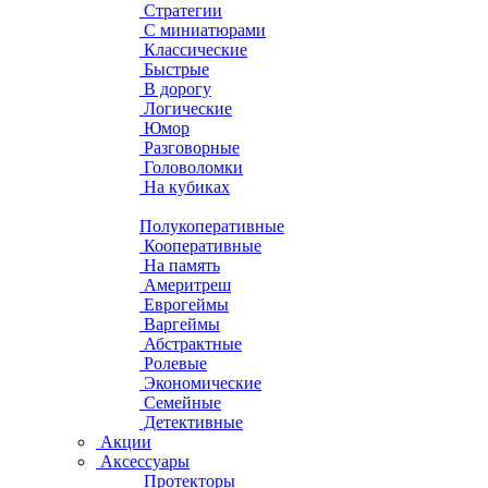
Стратегии
С миниатюрами
Классические
Быстрые
В дорогу
Логические
Юмор
Разговорные
Головоломки
На кубиках
Полукоперативные
Кооперативные
На память
Америтреш
Еврогеймы
Варгеймы
Абстрактные
Ролевые
Экономические
Семейные
Детективные
Акции
Аксессуары
Протекторы