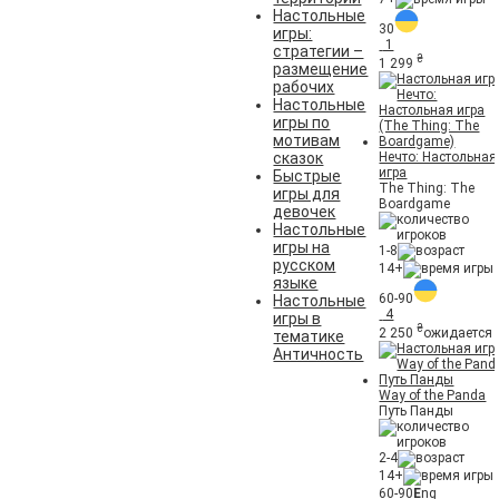
Настольные
30
игры:
1
стратегии –
₴
1 299
размещение
рабочих
Настольные
игры по
мотивам
сказок
Нечто: Настольная
игра
Быстрые
The Thing: The
игры для
Boardgame
девочек
Настольные
игры на
1-8
русском
14+
языке
60-90
Настольные
4
игры в
₴
2 250
ожидается
тематике
Античность
Way of the Panda
Путь Панды
2-4
14+
60-90
E
ng