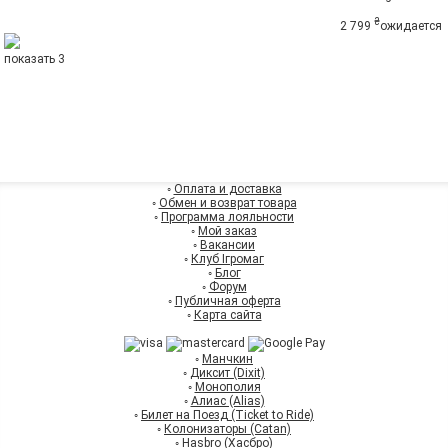
₴
2 799
ожидается
показать 3
◦
Оплата и доставка
◦
Обмен и возврат товара
◦
Программа лояльности
◦
Мой заказ
◦
Вакансии
◦
Клуб Ігромаг
◦
Блог
◦
Форум
◦
Публичная оферта
◦
Карта сайта
◦
Манчкин
◦
Диксит (Dixit)
◦
Монополия
◦
Алиас (Alias)
◦
Билет на Поезд (Ticket to Ride)
◦
Колонизаторы (Catan)
◦
Hasbro (Хасбро)