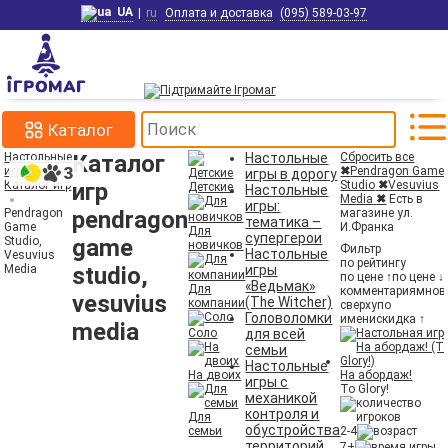
UA
|
ru
Оплата и доставка
(095) 589-03-97
Каталог
Настольные
Каталог
Настольные
Сбросить все
игры
✖
Pendragon Game
игры в дорогу
Каталог игр
игр
Studio
✖
Vesuvius
Детские
Настольные
Media
✖
Есть в
игры:
Pendragon
pendragon
магазине ул.
тематика –
Game
И.Франка
Для
супергерои
Studio,
game
новичков
Фильтр
Настольные
Vesuvius
по рейтингу
Media
studio,
игры
по цене ↑
по цене ↓
«Ведьмак»
Для
комментариям
нов
vesuvius
(The Witcher)
компании
сверху
по
Головоломки
имени
скидка ↑
media
Соло
для всей
семьи
Настольные
На двоих
На абордаж!
игры с
To Glory!
механикой
контроля и
Для
обустройства
семьи
2-4
территорий
7+