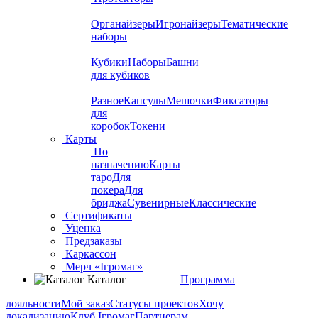
Органайзеры
Игронайзеры
Тематические
наборы
Кубики
Наборы
Башни
для кубиков
Разное
Капсулы
Мешочки
Фиксаторы
для
коробок
Токени
Карты
По
назначению
Карты
таро
Для
покера
Для
бриджа
Сувенирные
Классические
Сертификаты
Уценка
Предзаказы
Каркассон
Мерч «Ігромаг»
Каталог
Программа
лояльности
Мой заказ
Статусы проектов
Хочу
локализацию
Клуб Ігромаг
Партнерам