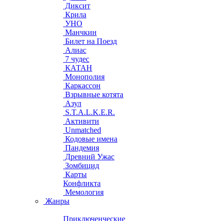
Диксит
Крила
УНО
Манчкин
Билет на Поезд
Алиас
7 чудес
КАТАН
Монополия
Каркассон
Взрывные котята
Азул
S.T.A.L.K.E.R.
Активити
Unmatched
Кодовые имена
Пандемия
Древний Ужас
Зомбицид
Карты
Конфликта
Мемология
Жанры
Приключенческие