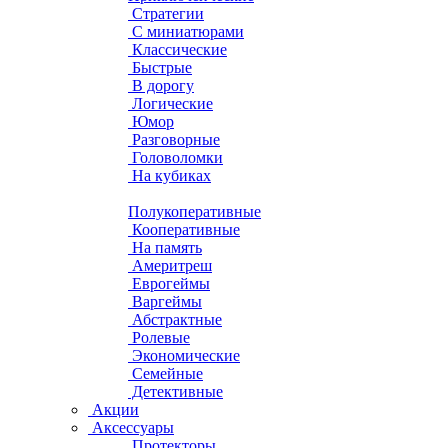
Стратегии
С миниатюрами
Классические
Быстрые
В дорогу
Логические
Юмор
Разговорные
Головоломки
На кубиках
Полукоперативные
Кооперативные
На память
Америтреш
Еврогеймы
Варгеймы
Абстрактные
Ролевые
Экономические
Семейные
Детективные
Акции
Аксессуары
Протекторы