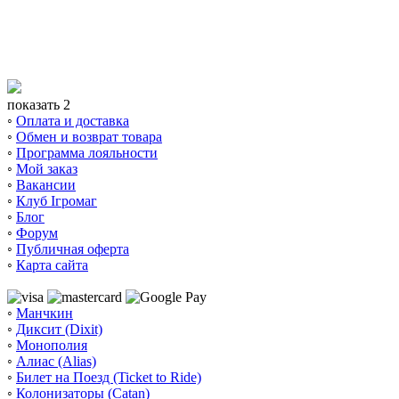
показать 2
◦
Оплата и доставка
◦
Обмен и возврат товара
◦
Программа лояльности
◦
Мой заказ
◦
Вакансии
◦
Клуб Ігромаг
◦
Блог
◦
Форум
◦
Публичная оферта
◦
Карта сайта
◦
Манчкин
◦
Диксит (Dixit)
◦
Монополия
◦
Алиас (Alias)
◦
Билет на Поезд (Ticket to Ride)
◦
Колонизаторы (Catan)