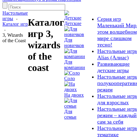
Настольные
игры
Серия игр
Каталог
Детские
Каталог игр
Маленький Мир
игр 3,
этом волшебном
3, Wizards
мире слишком
Для
of the Coast
wizards
тесно!
новичков
Настольные игр
of the
Alias (Алиас)
Для
Развивающие
coast
компании
детские игры
Настольные игр
Соло
полукооператив
режим
На двоих
Настольные игр
для взрослых
Настольные игр
Для
режим – каждый
семьи
сам за себя
Настольные игр
тематике