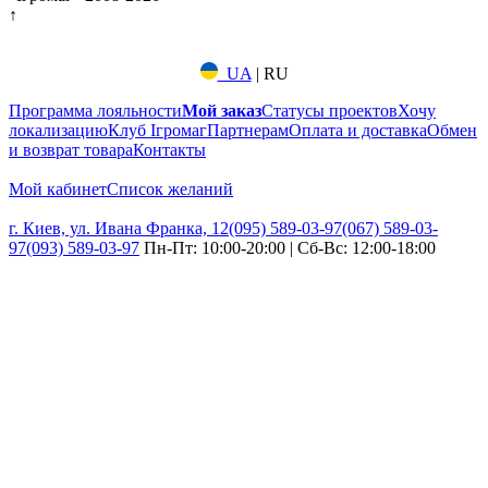
↑
UA
|
RU
Программа лояльности
Мой заказ
Статусы проектов
Хочу
локализацию
Клуб Ігромаг
Партнерам
Оплата и доставка
Обмен
и возврат товара
Контакты
Мой кабинет
Список желаний
г. Киев, ул. Ивана Франка, 12
(095) 589-03-97
(067) 589-03-
97
(093) 589-03-97
Пн-Пт: 10:00-20:00 | Сб-Вс: 12:00-18:00