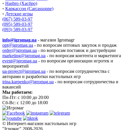
◦
Hasbro (Хасбро)
◦
Каркассон (Carcassonne)
◦
Детские игры
(067) 589-03-97
(095) 589-03-97
(093) 589-03-97
info@igromag.ua
- магазин Igromagг
opt@igromag.ua
- по вопросам оптовых закупок и продаж
order@igromag.ua
- по вопросам поставок и дистрибуции
marketing@igromag.ua
- по вопросам контента и маркетинга
event@igromag.ua
- по вопросам организации игротек и
мероприятий
ua-project@igromag.ua
- по вопросам сотрудничества с
авторами и разработки настольных игр
irina.karpenko@igromag.ua
- по вопросам сотрудничества и
вакансий
Мы работаем:
Пн-Пт: с 10:00 до 20:00
Сб-Вс: с 12:00 до 18:00
© Интернет-магазин настольных игр
"Ігромаг" 2008-2026