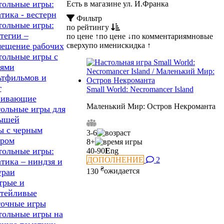
тольные игры:
Есть в магазине ул. И.Франка
тика - вестерн
Фильтр
тольные игры:
по рейтингу
тегии –
по цене ↑
по цене ↓
по комментариям
новые
сверху
по имени
скидка ↑
мещение рабочих
тольные игры с
оями
ьтфильмов и
г
Small World: Necromancer Island
вивающие
Маленький Мир: Остров Некроманта
тольные игры для
ышей
ы с черным
3-6
ром
8+
тольные игры:
40-90
E
ng
ДОПОЛНЕНИЕ
2
тика – ниндзя и
₴
130
ожидается
ураи
трые и
атейливые
точные игры
тольные игры на