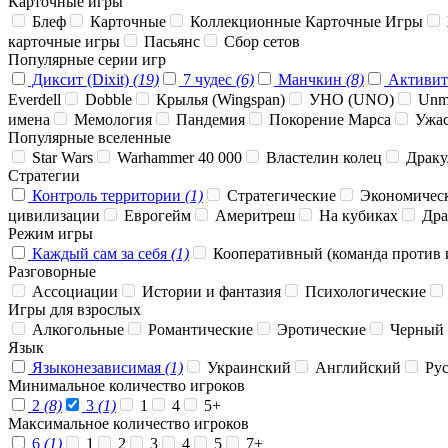
Карточные игры
Блеф
Карточные
Коллекционные Карточные Игры
карточные игры
Пасьянс
Сбор сетов
Популярные серии игр
Диксит (Dixit)
(19)
7 чудес
(6)
Манчкин
(8)
Активи
Everdell
Dobble
Крылья (Wingspan)
УНО (UNO)
Unm
имена
Мемология
Пандемия
Покорение Марса
Ужас
Популярные вселенные
Star Wars
Warhammer 40 000
Властелин колец
Драку
Стратегии
Контроль территории
(1)
Стратегические
Экономичес
цивилизации
Еврогейм
Америтреш
На кубиках
Дра
Режим игры
Каждый сам за себя
(1)
Кооперативный (команда против 
Разговорные
Ассоциации
Истории и фантазия
Психологические
Игры для взрослых
Алкогольные
Романтические
Эротические
Черный
Язык
Языконезависимая
(1)
Украинский
Английский
Рус
Минимальное количество игроков
2
(8)
3
(1)
1
4
5+
Максимальное количество игроков
6
(1)
1
2
3
4
5
7+