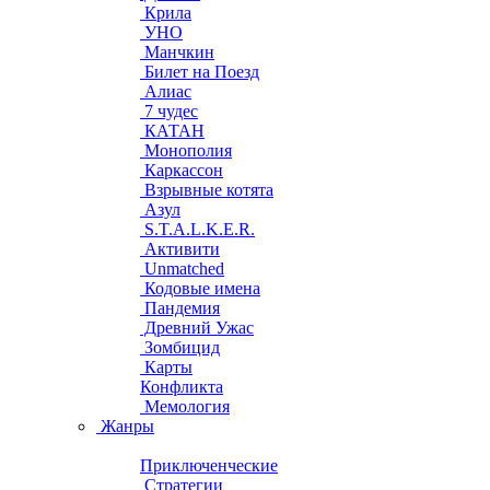
Крила
УНО
Манчкин
Билет на Поезд
Алиас
7 чудес
КАТАН
Монополия
Каркассон
Взрывные котята
Азул
S.T.A.L.K.E.R.
Активити
Unmatched
Кодовые имена
Пандемия
Древний Ужас
Зомбицид
Карты
Конфликта
Мемология
Жанры
Приключенческие
Стратегии