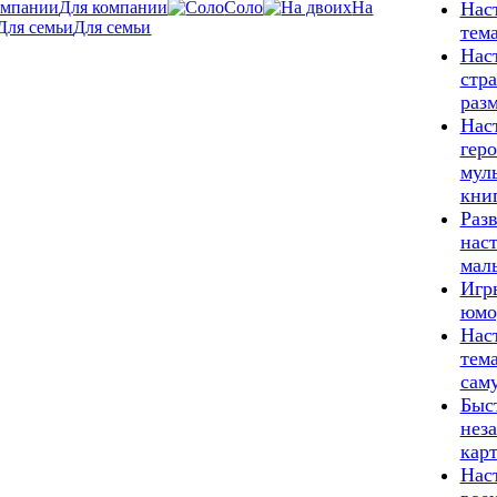
Для компании
Соло
На
Нас
Для семьи
тема
Нас
стра
раз
Нас
гер
мул
кни
Раз
нас
мал
Игр
юмо
Нас
тема
сам
Быс
нез
кар
Нас