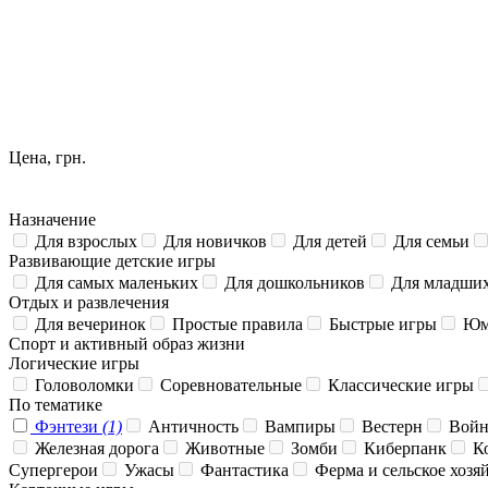
Цена, грн.
Назначение
Для взрослых
Для новичков
Для детей
Для семьи
Развивающие детские игры
Для самых маленьких
Для дошкольников
Для младших
Отдых и развлечения
Для вечеринок
Простые правила
Быстрые игры
Юм
Спорт и активный образ жизни
Логические игры
Головоломки
Соревновательные
Классические игры
По тематике
Фэнтези
(1)
Античность
Вампиры
Вестерн
Войн
Железная дорога
Животные
Зомби
Киберпанк
Ко
Супергерои
Ужасы
Фантастика
Ферма и сельское хозя