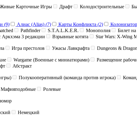
Живые Карточные Игры
Драфт
Колодостроительные
Бы
ти
(9)
Алиас (Alias)
(7)
Карты Конфликта
(2)
Колонизато
atched
Pathfinder
S.T.A.L.K.E.R.
Монополия
Билет на
 Аркхэма 3 редакции
Взрывные котята
Star Wars: X-Wing M
ла
Игра престолов
Ужасы Лавкрафта
Dungeons & Drago
кие
Wargame (Военные с миниатюрами)
Размещение рабочих
фт
Абстракт
игры)
Полукооперативный (команда против игрока)
Коман
Мафияподобные
Ролевые
 юмор
ский
Немецкий