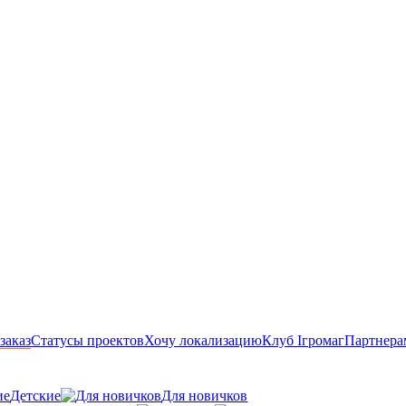
заказ
Статусы проектов
Хочу локализацию
Клуб Ігромаг
Партнера
Детские
Для новичков