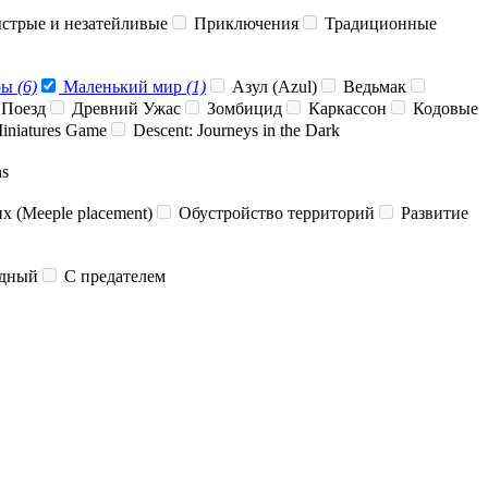
стрые и незатейливые
Приключения
Традиционные
ры
(6)
Маленький мир
(1)
Азул (Azul)
Ведьмак
 Поезд
Древний Ужас
Зомбицид
Каркассон
Кодовые
iniatures Game
Descent: Journeys in the Dark
ns
 (Meeple placement)
Обустройство территорий
Развитие
дный
С предателем