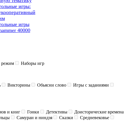
нную тематику
тольные игры:
укооперативный
им
тольные игры
hammer 40000
 режим
Наборы игр
ь
Викторины
Обьясни слово
Игры с заданиями
мов и книг
Гонки
Детективы
Доисторические времена
льцы
Самураи и ниндзя
Сказки
Средневековье