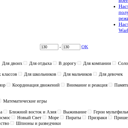
вое
Нас
пол
реж
Нас
War
-
OK
Для двоих
Для отдыха
В дорогу
Для компании
Соло
 классов
Для школьников
Для мальчиков
Для девочек
ор
Координация движений
Внимание и реакция
Памят
Математические игры
а
Ближний восток и Азия
Выживание
Герои мультфиль
смос
Новый Свет
Море
Пираты
Призраки
Прише
йство
Шпионы и разведчики