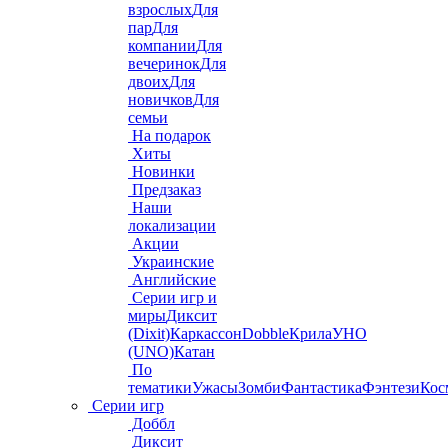
взрослых
Для
пар
Для
компании
Для
вечеринок
Для
двоих
Для
новичков
Для
семьи
На подарок
Хиты
Новинки
Предзаказ
Наши
локализации
Акции
Украинские
Английские
Серии игр и
миры
Диксит
(Dixit)
Каркассон
Dobble
Крила
УНО
(UNO)
Катан
По
тематики
Ужасы
Зомби
Фантастика
Фэнтези
Кос
Серии игр
Доббл
Диксит