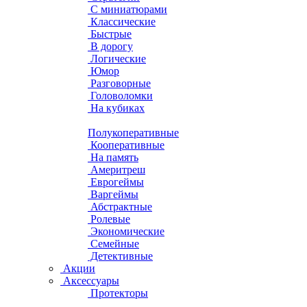
С миниатюрами
Классические
Быстрые
В дорогу
Логические
Юмор
Разговорные
Головоломки
На кубиках
Полукоперативные
Кооперативные
На память
Америтреш
Еврогеймы
Варгеймы
Абстрактные
Ролевые
Экономические
Семейные
Детективные
Акции
Аксессуары
Протекторы