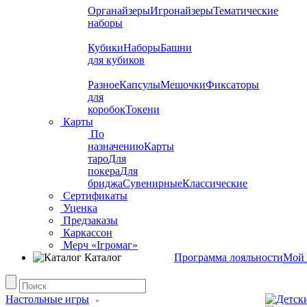
Органайзеры
Игронайзеры
Тематические
наборы
Кубики
Наборы
Башни
для кубиков
Разное
Капсулы
Мешочки
Фиксаторы
для
коробок
Токени
Карты
По
назначению
Карты
таро
Для
покера
Для
бриджа
Сувенирные
Классические
Сертификаты
Уценка
Предзаказы
Каркассон
Мерч «Ігромаг»
Каталог
Программа лояльности
Мой 
Настольные игры