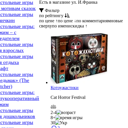
стольные игры
Есть в магазине ул. И.Франка
 мотивам сказок
Фильтр
стольные игры
по рейтингу
анчкин
по цене ↑
по цене ↓
по комментариям
новые
сверху
по имени
скидка ↑
стольные игры:
жим – с
едателем
стольные игры
я взрослых
стольные игры
я отдыха
афт
стольные игры
едьмак» (The
tcher)
Котоужастики
стольные игры:
Cat Horror Festival
лукооперативный
ежим
стольные игры
2-4
я дошкольников
8+
стольные игры
30
2