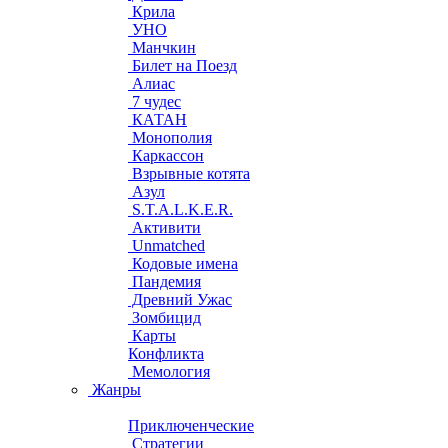
Крила
УНО
Манчкин
Билет на Поезд
Алиас
7 чудес
КАТАН
Монополия
Каркассон
Взрывные котята
Азул
S.T.A.L.K.E.R.
Активити
Unmatched
Кодовые имена
Пандемия
Древний Ужас
Зомбицид
Карты
Конфликта
Мемология
Жанры
Приключенческие
Стратегии