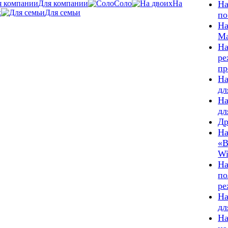
Для компании
Соло
На
На
х
Для семьи
по
На
М
На
ре
пр
На
дл
На
дл
Др
На
«В
Wi
На
по
р
На
дл
На