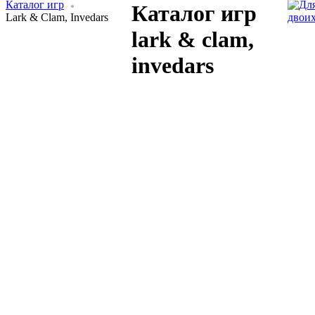
Каталог игр
Каталог игр
Lark & Clam, Invedars
двои
lark & clam,
invedars