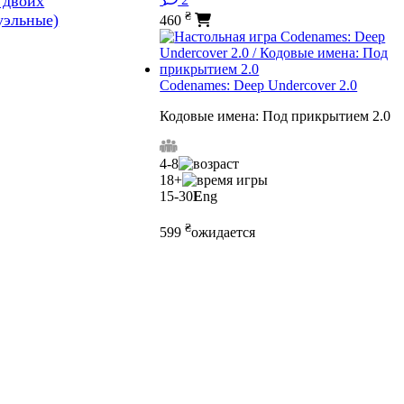
 двоих
₴
уэльные)
460
Codenames: Deep Undercover 2.0
Кодовые имена: Под прикрытием 2.0
4-8
18+
15-30
E
ng
₴
599
ожидается