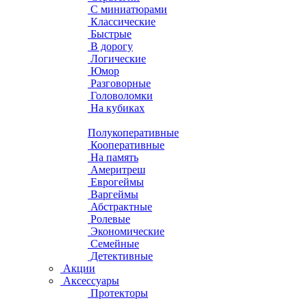
С миниатюрами
Классические
Быстрые
В дорогу
Логические
Юмор
Разговорные
Головоломки
На кубиках
Полукоперативные
Кооперативные
На память
Америтреш
Еврогеймы
Варгеймы
Абстрактные
Ролевые
Экономические
Семейные
Детективные
Акции
Аксессуары
Протекторы