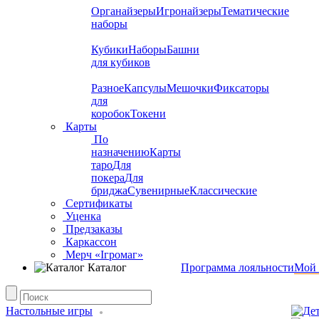
Органайзеры
Игронайзеры
Тематические
наборы
Кубики
Наборы
Башни
для кубиков
Разное
Капсулы
Мешочки
Фиксаторы
для
коробок
Токени
Карты
По
назначению
Карты
таро
Для
покера
Для
бриджа
Сувенирные
Классические
Сертификаты
Уценка
Предзаказы
Каркассон
Мерч «Ігромаг»
Каталог
Программа лояльности
Мой 
Настольные игры