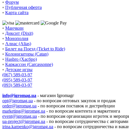
◦
Форум
◦
Публичная оферта
◦
Карта сайта
◦
Манчкин
◦
Диксит (Dixit)
◦
Монополия
◦
Алиас (Alias)
◦
Билет на Поезд (Ticket to Ride)
◦
Колонизаторы (Catan)
◦
Hasbro (Хасбро)
◦
Каркассон (Carcassonne)
◦
Детские игры
(067) 589-03-97
(095) 589-03-97
(093) 589-03-97
info@igromag.ua
- магазин Igromagг
opt@igromag.ua
- по вопросам оптовых закупок и продаж
order@igromag.ua
- по вопросам поставок и дистрибуции
marketing@igromag.ua
- по вопросам контента и маркетинга
event@igromag.ua
- по вопросам организации игротек и меропр
ua-project@igromag.ua
- по вопросам сотрудничества с авторами
irina.karpenko@igromag.ua
- по вопросам сотрудничества и вака