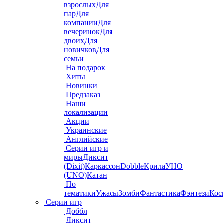
взрослых
Для
пар
Для
компании
Для
вечеринок
Для
двоих
Для
новичков
Для
семьи
На подарок
Хиты
Новинки
Предзаказ
Наши
локализации
Акции
Украинские
Английские
Серии игр и
миры
Диксит
(Dixit)
Каркассон
Dobble
Крила
УНО
(UNO)
Катан
По
тематики
Ужасы
Зомби
Фантастика
Фэнтези
Кос
Серии игр
Доббл
Диксит