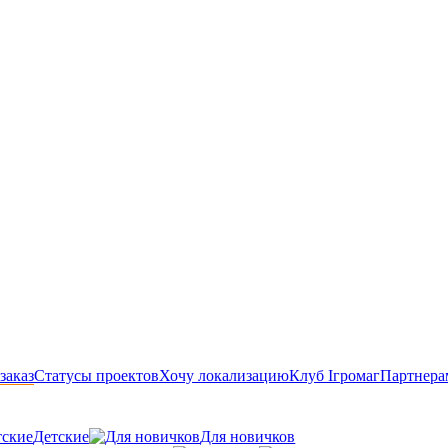
заказ
Статусы проектов
Хочу локализацию
Клуб Ігромаг
Партнера
Детские
Для новичков