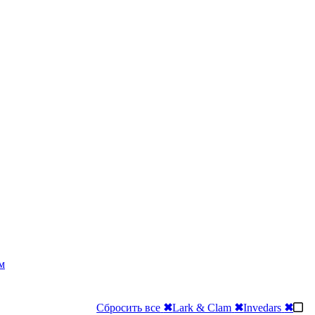
м
Сбросить все
✖
Lark & Clam
✖
Invedars
✖