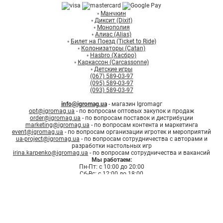
◦
Манчкин
◦
Диксит (Dixit)
◦
Монополия
◦
Алиас (Alias)
◦
Билет на Поезд (Ticket to Ride)
◦
Колонизаторы (Catan)
◦
Hasbro (Хасбро)
◦
Каркассон (Carcassonne)
◦
Детские игры
(067) 589-03-97
(095) 589-03-97
(093) 589-03-97
info@igromag.ua
- магазин Igromagг
opt@igromag.ua
- по вопросам оптовых закупок и продаж
order@igromag.ua
- по вопросам поставок и дистрибуции
marketing@igromag.ua
- по вопросам контента и маркетинга
event@igromag.ua
- по вопросам организации игротек и мероприятий
ua-project@igromag.ua
- по вопросам сотрудничества с авторами и
разработки настольных игр
irina.karpenko@igromag.ua
- по вопросам сотрудничества и вакансий
Мы работаем:
Пн-Пт: с 10:00 до 20:00
Сб-Вс: с 12:00 до 18:00
7%
Знижка
на перше
замовлення при реєстрації
Зареєструватись