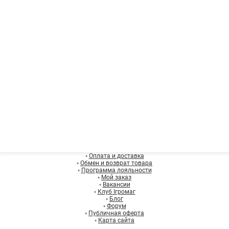
◦
Оплата и доставка
◦
Обмен и возврат товара
◦
Программа лояльности
◦
Мой заказ
◦
Вакансии
◦
Клуб Ігромаг
◦
Блог
◦
Форум
◦
Публичная оферта
◦
Карта сайта