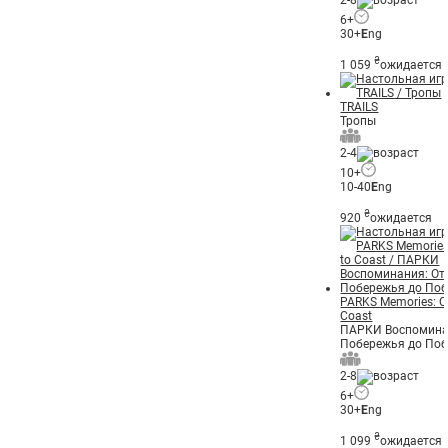
2-8
6+
30+
E
ng
₴
1 059
ожидается
TRAILS
Тропы
2-4
10+
10-40
E
ng
₴
920
ожидается
PARKS Memories: C
Coast
ПАРКИ Воспомина
Побережья до По
2-8
6+
30+
E
ng
₴
1 099
ожидается