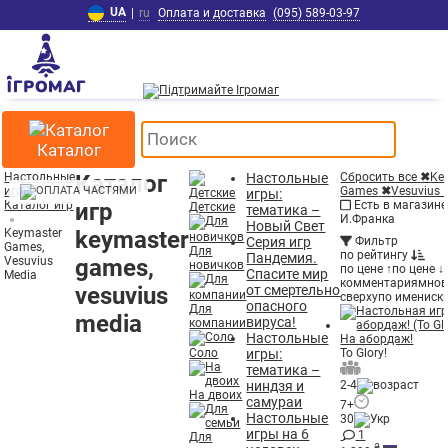
UA
|
ru
Оплата и доставка
(095) 589-03-97
Каталог
Настольные
Каталог
Настольные
Сбросить все
✖
Ke
игры
Games
✖
Vesuvius 
игры:
Каталог игр
игр
Есть в магазине 
Детские
тематика –
И.Франка
Новый Свет
Keymaster
keymaster
Серия игр
Фильтр
Games,
Для
по рейтингу
Пандемия.
Vesuvius
games,
новичков
по цене ↑
по цене ↓
Спасите мир
Media
комментариям
но
vesuvius
от смертельно
сверху
по имени
ск
опасного
Для
media
вируса!
компании
Настольные
На абордаж!
Соло
игры:
To Glory!
тематика –
ниндзя и
2-4
На двоих
самураи
7+
Настольные
30
игры на 6
1
Для
₴