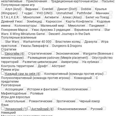
незатейливые
Приключения
Традиционные карточные игры
Пасьянс
Популярные серии игр
Азул (Azul)
Ведьмак
Everdell
Диксит (Dixit)
Dobble
Крылья
(Wingspan)
7 чудес
УНО (UNO)
Unmatched
Pathfinder
Манчкин
S.T.A.L.K.E.R.
Монополия
Активити
Алиас (Alias)
Билет на Поезд
Древний Ужас
Зомбицид
Каркассон
Карты Конфликта
Кодовые
имена
Колонизаторы
Маленький мир
Мемология
Пандемия
Покорение Марса
Ужас Аркхэма 3 редакции
Взрывные котята
Star
Wars: X-Wing Miniatures Game
Descent: Journeys in the Dark
Популярные вселенные
Star Wars
Warhammer 40 000
Властелин колец
Дракула
Игра
престолов
Ужасы Лавкрафта
Dungeons & Dragons
Стратегии
Еврогейм
(4)
Стратегические
Экономические
Wargame (Военные с
миниатюрами)
Размещение рабочих (Meeple placement)
Обустройство
территорий
Развитие цивилизации
Америтреш
На кубиках
Контроль территории
Драфт
Абстракт
Режим игры
Каждый сам за себя
(4)
Кооперативный (команда против игры)
Полукооперативный (команда против игрока)
Командный
С
предателем
Разговорные
Ассоциации
Истории и фантазия
Психологические
Мафияподобные
Ролевые
Игры для взрослых
Алкогольные
Романтические
Эротические
Черный юмор
Язык
Украинский
(1)
Английский
(4)
Языконезависимая
Русский
Немецкий