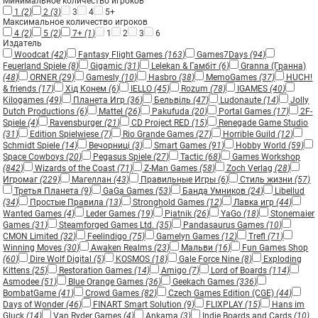
Минимальное количество игроков
1
(2)
2
(3)
3
4
5+
Максимальное количество игроков
4
(2)
5
(2)
7+
(1)
1
2
3
6
Издатель
Woodcat
(42)
Fantasy Flight Games
(163)
Games7Days
(94)
Feuerland Spiele
(8)
Gigamic
(31)
Lelekan & Гамбіт
(6)
Granna (Гранна)
(48)
ORNER
(29)
Gamesly
(10)
Hasbro
(38)
MemoGames
(37)
HUCH!
& friends
(17)
Хід Конем
(6)
IELLO
(45)
Rozum
(78)
IGAMES
(40)
Kilogames
(49)
Планета Игр
(36)
Бельвіль
(47)
Ludonaute
(14)
Jolly
Dutch Productions
(6)
Mattel
(26)
Pakufuda
(20)
Portal Games
(17)
2F-
Spiele
(4)
Ravensburger
(21)
CD Project RED
(15)
Renegade Game Studio
(31)
Edition Spielwiese
(7)
Rio Grande Games
(27)
Horrible Guild
(12)
Schmidt Spiele
(14)
Вечорниці
(3)
Smart Games
(91)
Hobby World
(59)
Space Cowboys
(20)
Pegasus Spiele
(27)
Tactic
(68)
Games Workshop
(842)
Wizards of the Coast
(71)
Z-Man Games
(58)
Zoch Verlag
(28)
Игромаг
(229)
Магеллан
(43)
Правильные Игры
(6)
Стиль жизни
(57)
Третья Планета
(9)
GaGa Games
(53)
Банда Умников
(24)
Libellud
(34)
Простые Правила
(13)
Stronghold Games
(12)
Лавка игр
(44)
Wanted Games
(4)
Leder Games
(19)
Piatnik
(26)
YaGo
(18)
Stonemaier
Games
(31)
Steamforged Games Ltd.
(35)
Pandasaurus Games
(10)
CMON Limited
(32)
Feelindigo
(75)
Gamelyn Games
(12)
Trefl
(71)
Winning Moves
(30)
Awaken Realms
(23)
Мальви
(16)
Fun Games Shop
(60)
Dire Wolf Digital
(5)
KOSMOS
(18)
Gale Force Nine
(8)
Exploding
Kittens
(25)
Restoration Games
(14)
Amigo
(7)
Lord of Boards
(114)
Asmodee
(51)
Blue Orange Games
(36)
Geekach Games
(336)
BombatGame
(41)
Crowd Games
(82)
Czech Games Edition (CGE)
(44)
Days of Wonder
(46)
FINART Smart Solution
(9)
FLIXPLAY
(15)
Hans im
Gluck
(14)
Van Ryder Games
(4)
Ankama
(3)
Indie Boards and Cards
(10)