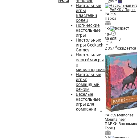
человек
семьи
1 299
Настольные
игры
PARKS
Властелин
Парки
колец
Логические
1-5
настольные
10+
игры
30-60
E
ng
Настольные
5
игры Geekach
₴
2 357
ожидается
Games
Настольные
варгейм игры
с
миниатюрами
Настольные
игры:
командный
режим
Веселые
настольные
игры для
компании
PARKS Memories:
Mountaineer
ПАРКИ Воспомина
Горец