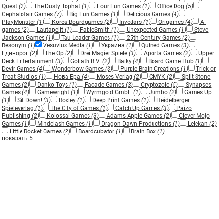
Quest
(2)
The Dusty Tophat
(1)
Four Fun Games
(1)
Office Dog
(5)
Cephalofair Games
(7)
Big Fun Games
(1)
Delicious Games
(4)
PlayMonster
(1)
Korea Boardgames
(2)
Invedars
(1)
Origames
(4)
A-
games
(2)
Lautapelit
(1)
FableSmith
(1)
Unexpected Games
(1)
Steve
Jackson Games
(1)
Tau Leader Games
(1)
25th Century Games
(2)
Resonym
(1)
Vesuvius Media
(1)
Украина
(1)
Quined Games
(3)
Единорог
(2)
The Op
(2)
Drei Magier Spiele
(3)
Aporta Games
(2)
Upper
Deck Entertainment
(3)
Goliath B.V.
(2)
Baiky
(4)
Board Game Hub
(1)
Devir Games
(4)
Wonderbow Games
(3)
Purple Brain Creations
(1)
Trick or
Treat Studios
(1)
Нова Ера
(4)
Moses Verlag
(2)
CMYK
(2)
Split Stone
Games
(2)
Danko Toys
(1)
Facade Games
(3)
Cryptozoic
(5)
Synapses
Games
(4)
Gamewright
(1)
Wyrmgold GmbH
(1)
Jumbo
(2)
Games Up
(1)
Sit Down!
(3)
Roxley
(1)
Deep Print Games
(1)
Heidelberger
Spieleverlag
(1)
The City of Games
(1)
Catch Up Games
(3)
Paizo
Publishing
(2)
Kolossal Games
(3)
Adams Apple Games
(2)
Clever Mojo
Games
(1)
Mindclash Games
(1)
Dragon Dawn Productions
(1)
Lelekan
(2)
Little Rocket Games
(2)
Boardcubator
(1)
Brain Box
(1)
показать 5