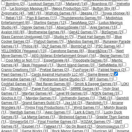
Bombyx
(2)
Lookout Games
(13)
Matagot
(14)
Boardova
(5)
Helvetiq
(7)
Le Scorpion Masque
(8)
Repos Production
(25)
Button Shy
(8)
Zygomatic
(4)
M87
(9)
WizKids Games
(9)
Звезда
(7)
Точка сборки
(6)
Rebel
(15)
Plan B Games
(11)
Thunderworks Games
(9)
Modiphius
Entertainment
(8)
Starling Games
(12)
ТакаМака
(22)
Ludus Magnus
Studio
(4)
Osprey Games
(10)
AbacusSpiele
(10)
Ares Games
(15)
Avalon Hill
(8)
Brotherwise Games
(9)
Gen42 Games
(7)
BizGames
(2)
Glass Cannon Unplugged
(10)
Studio H
(7)
Plaid Hat Games
(9)
Blue
Cocker Games
(2)
Flatout Games
(7)
Mandoo Games
(8)
Runaway Parade
Games
(1)
Philos
(8)
DLP Games
(9)
BombCat
(2)
PSC Games
(4)
YELLOWBOX (Украина)
(13)
Capstone Games
(8)
Board&Dice
(7)
Next
Move Games
(7)
AEG (Alderac Entertainment Group)
(16)
Bezier Games
(10)
Cool Mini or Not
(11)
Eggertspiele
(6)
Floodgate Games
(5)
Mantic
Games
(4)
Bask (Украина)
(1)
Burnt Island Games
(3)
SelfieMedia
(6)
Cranio Creations
(10)
Pretzel Games
(2)
FunForge
(4)
Fabled Nexus
(2)
Pearl Games
(1)
Cards Against Humanity LLC
(4)
Game Brewer
(2)
Keymaster Games
(4)
Pendragon Game Studio
(2)
BFF Games
(1)
Cocktail Games
(4)
Red Raven Games
(8)
Smirk & Dagger Games
(3)
LOKI
(2)
Strateg
(1)
Paper Fort Games
(2)
GRRRE Games
(4)
Holy Grail
Games
(1)
Mayfair Games
(4)
Level 99 Games
(3)
NSKN Games
(3)
Giochix.it
(1)
Mayday Games
(1)
Unfriendly Games
(1)
TMG
(3)
Garphill
Games
(5)
Grand Gamers Guild
(2)
Jax Ltd
(2)
Randolph
(1)
Arcane
Wonders
(6)
Flying Frog Productions
(1)
Wyrd Games
(1)
Mighty Boards
(1)
Nerdlab Games
(1)
Aesc Games
(1)
Lark & Clam
(1)
Lucky Duck
Games
(5)
La Mame Games
(1)
Birdwood Games
(1)
Greater Than Games
(1)
EmperorS4
(1)
Final Frontier Games
(3)
KOZAK Games
(7)
GMT
Games
(5)
Exuperi
(1)
Гавиал
(1)
Go On Board
(2)
Gnomosaurus
(1)
Ариал
(3)
Game Works
(3)
Rock Manor Games
(1)
Hurrican
(4)
Ingame