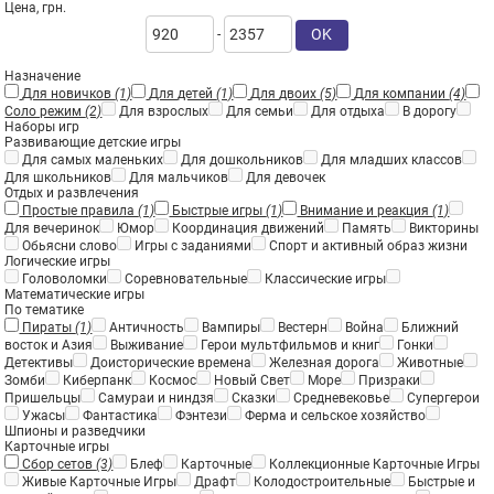
Цена, грн.
OK
-
Назначение
Для новичков
(1)
Для детей
(1)
Для двоих
(5)
Для компании
(4)
Соло режим
(2)
Для взрослых
Для семьи
Для отдыха
В дорогу
Наборы игр
Развивающие детские игры
Для самых маленьких
Для дошкольников
Для младших классов
Для школьников
Для мальчиков
Для девочек
Отдых и развлечения
Простые правила
(1)
Быстрые игры
(1)
Внимание и реакция
(1)
Для вечеринок
Юмор
Координация движений
Память
Викторины
Обьясни слово
Игры с заданиями
Спорт и активный образ жизни
Логические игры
Головоломки
Соревновательные
Классические игры
Математические игры
По тематике
Пираты
(1)
Античность
Вампиры
Вестерн
Война
Ближний
восток и Азия
Выживание
Герои мультфильмов и книг
Гонки
Детективы
Доисторические времена
Железная дорога
Животные
Зомби
Киберпанк
Космос
Новый Свет
Море
Призраки
Пришельцы
Самураи и ниндзя
Сказки
Средневековье
Супергерои
Ужасы
Фантастика
Фэнтези
Ферма и сельское хозяйство
Шпионы и разведчики
Карточные игры
Сбор сетов
(3)
Блеф
Карточные
Коллекционные Карточные Игры
Живые Карточные Игры
Драфт
Колодостроительные
Быстрые и