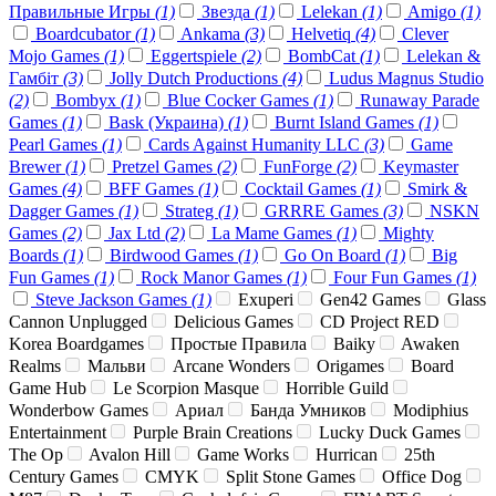
Правильные Игры
(1)
Звезда
(1)
Lelekan
(1)
Amigo
(1)
Boardcubator
(1)
Ankama
(3)
Helvetiq
(4)
Clever
Mojo Games
(1)
Eggertspiele
(2)
BombCat
(1)
Lelekan &
Гамбіт
(3)
Jolly Dutch Productions
(4)
Ludus Magnus Studio
(2)
Bombyx
(1)
Blue Cocker Games
(1)
Runaway Parade
Games
(1)
Bask (Украина)
(1)
Burnt Island Games
(1)
Pearl Games
(1)
Cards Against Humanity LLC
(3)
Game
Brewer
(1)
Pretzel Games
(2)
FunForge
(2)
Keymaster
Games
(4)
BFF Games
(1)
Cocktail Games
(1)
Smirk &
Dagger Games
(1)
Strateg
(1)
GRRRE Games
(3)
NSKN
Games
(2)
Jax Ltd
(2)
La Mame Games
(1)
Mighty
Boards
(1)
Birdwood Games
(1)
Go On Board
(1)
Big
Fun Games
(1)
Rock Manor Games
(1)
Four Fun Games
(1)
Steve Jackson Games
(1)
Exuperi
Gen42 Games
Glass
Cannon Unplugged
Delicious Games
CD Project RED
Korea Boardgames
Простые Правила
Baiky
Awaken
Realms
Мальви
Arcane Wonders
Origames
Board
Game Hub
Le Scorpion Masque
Horrible Guild
Wonderbow Games
Ариал
Банда Умников
Modiphius
Entertainment
Purple Brain Creations
Lucky Duck Games
The Op
Avalon Hill
Game Works
Hurrican
25th
Century Games
CMYK
Split Stone Games
Office Dog