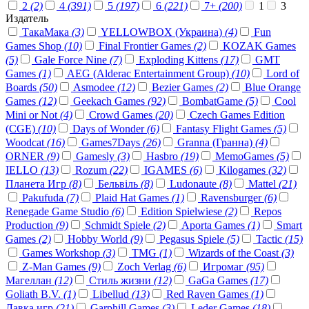
2
(2)
4
(391)
5
(197)
6
(221)
7+
(200)
1
3
Издатель
ТакаМака
(3)
YELLOWBOX (Украина)
(4)
Fun
Games Shop
(10)
Final Frontier Games
(2)
KOZAK Games
(5)
Gale Force Nine
(7)
Exploding Kittens
(17)
GMT
Games
(1)
AEG (Alderac Entertainment Group)
(10)
Lord of
Boards
(50)
Asmodee
(12)
Bezier Games
(2)
Blue Orange
Games
(12)
Geekach Games
(92)
BombatGame
(5)
Cool
Mini or Not
(4)
Crowd Games
(20)
Czech Games Edition
(CGE)
(10)
Days of Wonder
(6)
Fantasy Flight Games
(5)
Woodcat
(16)
Games7Days
(26)
Granna (Гранна)
(4)
ORNER
(9)
Gamesly
(3)
Hasbro
(19)
MemoGames
(5)
IELLO
(13)
Rozum
(22)
IGAMES
(6)
Kilogames
(32)
Планета Игр
(8)
Бельвіль
(8)
Ludonaute
(8)
Mattel
(21)
Pakufuda
(7)
Plaid Hat Games
(1)
Ravensburger
(6)
Renegade Game Studio
(6)
Edition Spielwiese
(2)
Repos
Production
(9)
Schmidt Spiele
(2)
Aporta Games
(1)
Smart
Games
(2)
Hobby World
(9)
Pegasus Spiele
(5)
Tactic
(15)
Games Workshop
(3)
TMG
(1)
Wizards of the Coast
(3)
Z-Man Games
(9)
Zoch Verlag
(6)
Игромаг
(95)
Магеллан
(12)
Стиль жизни
(12)
GaGa Games
(17)
Goliath B.V.
(1)
Libellud
(13)
Red Raven Games
(1)
Лавка игр
(21)
Garphill Games
(3)
Leder Games
(18)