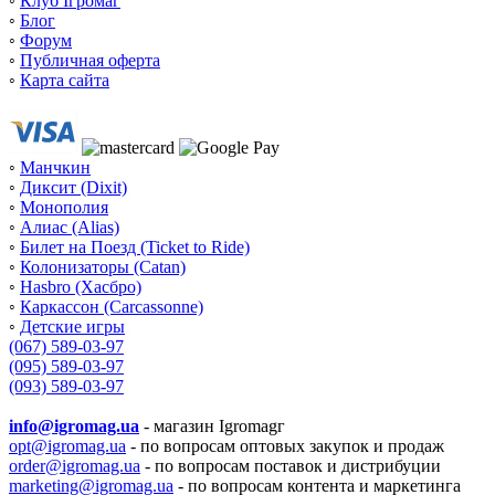
◦
Клуб Ігромаг
◦
Блог
◦
Форум
◦
Публичная оферта
◦
Карта сайта
◦
Манчкин
◦
Диксит (Dixit)
◦
Монополия
◦
Алиас (Alias)
◦
Билет на Поезд (Ticket to Ride)
◦
Колонизаторы (Catan)
◦
Hasbro (Хасбро)
◦
Каркассон (Carcassonne)
◦
Детские игры
(067) 589-03-97
(095) 589-03-97
(093) 589-03-97
info@igromag.ua
- магазин Igromagг
opt@igromag.ua
- по вопросам оптовых закупок и продаж
order@igromag.ua
- по вопросам поставок и дистрибуции
marketing@igromag.ua
- по вопросам контента и маркетинга