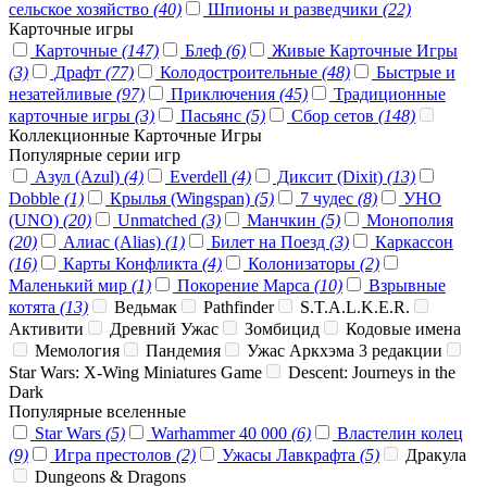
сельское хозяйство
(40)
Шпионы и разведчики
(22)
Карточные игры
Карточные
(147)
Блеф
(6)
Живые Карточные Игры
(3)
Драфт
(77)
Колодостроительные
(48)
Быстрые и
незатейливые
(97)
Приключения
(45)
Традиционные
карточные игры
(3)
Пасьянс
(5)
Сбор сетов
(148)
Коллекционные Карточные Игры
Популярные серии игр
Азул (Azul)
(4)
Everdell
(4)
Диксит (Dixit)
(13)
Dobble
(1)
Крылья (Wingspan)
(5)
7 чудес
(8)
УНО
(UNO)
(20)
Unmatched
(3)
Манчкин
(5)
Монополия
(20)
Алиас (Alias)
(1)
Билет на Поезд
(3)
Каркассон
(16)
Карты Конфликта
(4)
Колонизаторы
(2)
Маленький мир
(1)
Покорение Марса
(10)
Взрывные
котята
(13)
Ведьмак
Pathfinder
S.T.A.L.K.E.R.
Активити
Древний Ужас
Зомбицид
Кодовые имена
Мемология
Пандемия
Ужас Аркхэма 3 редакции
Star Wars: X-Wing Miniatures Game
Descent: Journeys in the
Dark
Популярные вселенные
Star Wars
(5)
Warhammer 40 000
(6)
Властелин колец
(9)
Игра престолов
(2)
Ужасы Лавкрафта
(5)
Дракула
Dungeons & Dragons