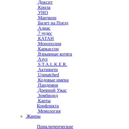
Диксит
Крила
УНО
Манчкин
Билет на Поезд
Алиас
7 чудес
КАТАН
Монополия
Каркассон
Взрывные котята
Азул
S.T.A.L.K.E.R.
Активити
Unmatched
Кодовые имена
Пандемия
Древний Ужас
Зомбицид
Карты
Конфликта
Мемология
Жанры
Приключенческие