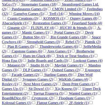
YaGo
(7)
Stonemaier Games
(18)
Steamforged Games Ltd.
(2)
Pandasaurus Games
(3)
CMON Limited
(3)
Feelindigo
(32)
Gamelyn Games
(5)
Trefl
(14)
Winning Moves
(14)
Cranio Creations
(3)
KOSMOS
(1)
Osprey Games
(8)
AbacusSpiele
(1)
Restoration Games
(3)
Feuerland Spiele
(4)
Gigamic
(2)
FLIXPLAY
(4)
HUCH! & friends
(3)
A-
games
(1)
Mantic Games
(1)
Portal Games
(2)
Devir
Games
(1)
Button Shy
(1)
Rio Grande Games
(18)
Space
Cowboys
(4)
Stronghold Games
(3)
Rebel
(7)
Piatnik
(2)
Plan B Games
(5)
Thunderworks Games
(6)
SelfieMedia
(2)
Capstone Games
(6)
Ares Games
(1)
Brotherwise
Games
(1)
Hans im Gluck
(8)
Trick or Treat Studios
(1)
Нова Ера
(3)
Indie Boards and Cards
(3)
Lookout Games
(4)
Matagot
(3)
Studio H
(3)
Mayfair Games
(1)
Mandoo
Games
(3)
DLP Games
(1)
Quined Games
(2)
Единорог
(1)
Facade Games
(2)
Starling Games
(9)
Dire Wolf
Digital
(1)
Synapses Games
(2)
WizKids Games
(4)
Roxley
(1)
Next Move Games
(2)
Deep Print Games
(1)
Games Up
(1)
Sit Down!
(1)
Хід Конем
(3)
Upper Deck
Entertainment
(2)
Третья Планета
(5)
Wanted Games
(1)
Board&Dice
(6)
Cryptozoic
(2)
Floodgate Games
(1)
Kolossal Games
(1)
Flatout Games
(4)
2F-Spiele
(1)