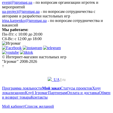
event@igromag.ua
- по вопросам организации игротек и
мероприятий
ua-project@igromag.ua
- по вопросам сотрудничества с
авторами и разработки настольных игр
irina.karpenko@igromag.ua
- по вопросам сотрудничества и
вакансий
Мы работаем:
Пн-Пт: с 10:00 до 20:00
Сб-Вс: с 12:00 до 18:00
© Интернет-магазин настольных игр
"Ігромаг" 2008-2026
↑
UA
|
ru
Программа лояльности
Мой заказ
Статусы проектов
Хочу
локализацию
Клуб Ігромаг
Партнерам
Оплата и доставка
Обмен
и возврат товара
Контакты
Мой кабинет
Список желаний