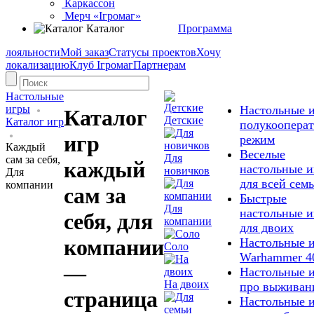
Каркассон
Мерч «Ігромаг»
Каталог
Программа
лояльности
Мой заказ
Статусы проектов
Хочу
локализацию
Клуб Ігромаг
Партнерам
Настольные
игры
Настольные и
Каталог
Детские
Каталог игр
полукоопера
игр
режим
Каждый
Веселые
Для
сам за себя,
каждый
настольные 
новичков
Для
для всей сем
компании
сам за
Быстрые
Для
настольные 
себя, для
компании
для двоих
компании
Настольные 
Соло
Warhammer 4
—
Настольные 
На двоих
про выживан
страница
Настольные 