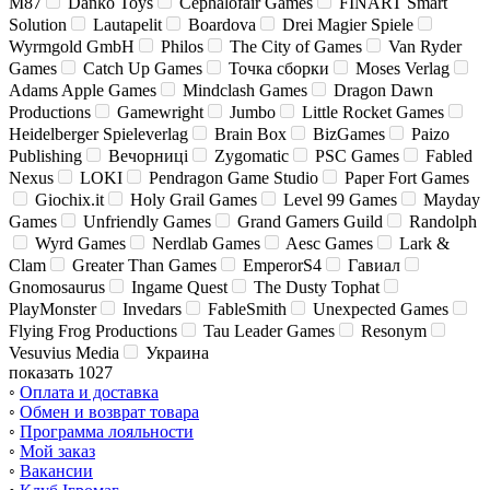
M87
Danko Toys
Cephalofair Games
FINART Smart
Solution
Lautapelit
Boardova
Drei Magier Spiele
Wyrmgold GmbH
Philos
The City of Games
Van Ryder
Games
Catch Up Games
Точка сборки
Moses Verlag
Adams Apple Games
Mindclash Games
Dragon Dawn
Productions
Gamewright
Jumbo
Little Rocket Games
Heidelberger Spieleverlag
Brain Box
BizGames
Paizo
Publishing
Вечорниці
Zygomatic
PSC Games
Fabled
Nexus
LOKI
Pendragon Game Studio
Paper Fort Games
Giochix.it
Holy Grail Games
Level 99 Games
Mayday
Games
Unfriendly Games
Grand Gamers Guild
Randolph
Wyrd Games
Nerdlab Games
Aesc Games
Lark &
Clam
Greater Than Games
EmperorS4
Гавиал
Gnomosaurus
Ingame Quest
The Dusty Tophat
PlayMonster
Invedars
FableSmith
Unexpected Games
Flying Frog Productions
Tau Leader Games
Resonym
Vesuvius Media
Украина
показать 1027
◦
Оплата и доставка
◦
Обмен и возврат товара
◦
Программа лояльности
◦
Мой заказ
◦
Вакансии