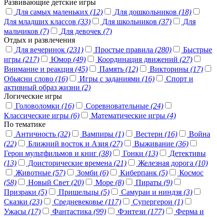
Развивающие детские игры
Для самых маленьких
(12)
Для дошкольников
(18)
Для младших классов
(33)
Для школьников
(37)
Для
мальчиков
(7)
Для девочек
(7)
Отдых и развлечения
Для вечеринок
(231)
Простые правила
(280)
Быстрые
игры
(217)
Юмор
(49)
Координация движений
(27)
Внимание и реакция
(45)
Память
(12)
Викторины
(17)
Обьясни слово
(16)
Игры с заданиями
(16)
Спорт и
активный образ жизни
(2)
Логические игры
Головоломки
(16)
Соревновательные
(24)
Классические игры
(6)
Математические игры
(4)
По тематике
Античность
(32)
Вампиры
(1)
Вестерн
(16)
Война
(22)
Ближний восток и Азия
(27)
Выживание
(36)
Герои мультфильмов и книг
(38)
Гонки
(13)
Детективы
(13)
Доисторические времена
(21)
Железная дорога
(10)
Животные
(57)
Зомби
(6)
Киберпанк
(5)
Космос
(58)
Новый Свет
(20)
Море
(8)
Пираты
(9)
Призраки
(5)
Пришельцы
(5)
Самураи и ниндзя
(3)
Сказки
(23)
Средневековье
(117)
Супергерои
(1)
Ужасы
(17)
Фантастика
(99)
Фэнтези
(177)
Ферма и