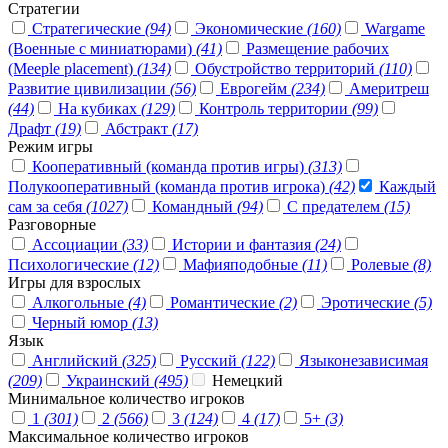
Стратегии
Стратегические
(94)
Экономические
(160)
Wargame
(Военные с миниатюрами)
(41)
Размещение рабочих
(Meeple placement)
(134)
Обустройство территорий
(110)
Развитие цивилизации
(56)
Еврогейм
(234)
Америтреш
(44)
На кубиках
(129)
Контроль территории
(99)
Драфт
(19)
Абстракт
(17)
Режим игры
Кооперативный (команда против игры)
(313)
Полукооперативный (команда против игрока)
(42)
Каждый
сам за себя
(1027)
Командный
(94)
С предателем
(15)
Разговорные
Ассоциации
(33)
Истории и фантазия
(24)
Психологические
(12)
Мафияподобные
(11)
Ролевые
(8)
Игры для взрослых
Алкогольные
(4)
Романтические
(2)
Эротические
(5)
Черный юмор
(13)
Язык
Английский
(325)
Русский
(122)
Языконезависимая
(209)
Украинский
(495)
Немецкий
Минимальное количество игроков
1
(301)
2
(566)
3
(124)
4
(17)
5+
(3)
Максимальное количество игроков