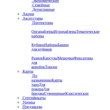
Экономические
Семейные
Детективные
Акции
Аксессуары
Протекторы
Органайзеры
Игронайзеры
Тематические
наборы
Кубики
Наборы
Башни
для кубиков
Разное
Капсулы
Мешочки
Фиксаторы
для
коробок
Токени
Карты
По
назначению
Карты
таро
Для
покера
Для
бриджа
Сувенирные
Классические
Сертификаты
Уценка
Предзаказы