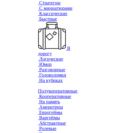
Стратегии
С миниатюрами
Классические
Быстрые
В
дорогу
Логические
Юмор
Разговорные
Головоломки
На кубиках
Полукоперативные
Кооперативные
На память
Америтреш
Еврогеймы
Варгеймы
Абстрактные
Ролевые