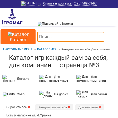
UA
|
ru
Оплата и доставка
(095) 589-03-97
Каталог
НАСТОЛЬНЫЕ ИГРЫ
КАТАЛОГ ИГР
Каждый сам за себя, Для компании
Каталог игр каждый сам за себя,
для компании — страница №3
Для
Для
Детские
новичков
компании
Соло
На двоих
Для семьи
Сбросить все
✖
Каждый сам за себя
✖
Для компании
✖
Есть в магазине ул. И.Франка