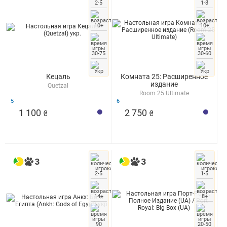
2-5
1-8
10+
10+
30-75
30-60
Кецаль
Комната 25: Расширенное
издание
Quetzal
Room 25 Ultimate
5
6
1 100
2 750
₴
₴
2-5
1-5
14+
8+
90
20-50