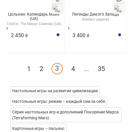
90
60+
Цолькин: Календарь Майя
Легенды Дикого Запада
(UA)
Western Legends
Tzolk'in: The Mayan Calendar (UA)
4
5
2 450
3 400
₴
₴
3
1
2
4
...
35
Настольные игры на развитие цивилизации
Настольные игры: режим – каждый сам за себя
Серия настольных игр и дополнений Покорение Марса
(Terraforming Mars)
Карточные игры – пасьянс