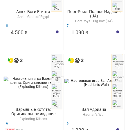
Анкх: Боги Египта
Порт-Роял: Полное Издание
(UA)
Ankh: Gods of Egypt
Port Royal: Big Box (UA)
8
7
4 500
1 090
₴
₴
2-5
1-6
8+
12+
15-30
30-60
Взрывные котята:
Вал Адриана
Оригинальное издание
Hadrian's Wall
Exploding Kittens
6
6