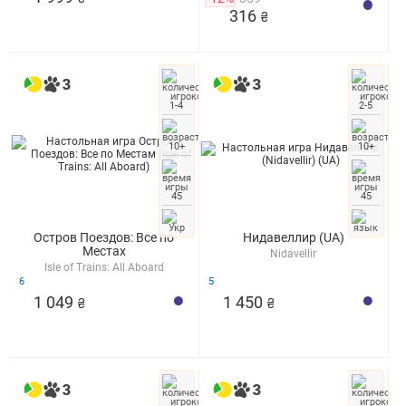
316
₴
1-4
2-5
10+
10+
45
45
Остров Поездов: Все по
Нидавеллир (UA)
Местах
Nidavellir
Isle of Trains: All Aboard
6
5
1 049
1 450
₴
₴