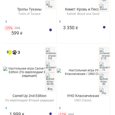
120
Тропы Туканы
Кемет: Кровь и Песок
Trails of Tucana
Kemet: Blood and Sand
5
9
3 350
-25%
799
₴
599
₴
3-8
2-10
8+
7+
30-45
30
E
ng
Camel Up 2nd Edition
УНО Классическая
По верблюдам! Вторая редакция
UNO Classic
9
5
1 999
₴
-12%
359