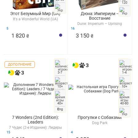
120
Этот Безумный Мир (UA)
Дюна: Империум –
Восстание
It's a Wonderful World (UA)
Dune: Imperium – Uprising
5
16
1 820
3 150
₴
₴
ДОПОЛНЕНИЕ
3-7
1-4
10+
10+
40+
40-80
E
ng
7 Wonders (2nd Edition):
Прогулки с Cобаками
Leaders
Dog Park
7 Чудес (2-е Издание): Лидеры
15
4