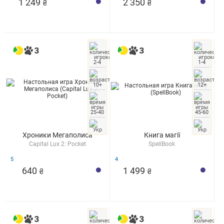
1 249
2 350
₴
₴
2-4
1-4
10+
12+
25-40
45-60
Хроники Мегаполиса
Книга магії
Capital Lux 2: Pocket
SpellBook
5
4
640
1 499
₴
₴