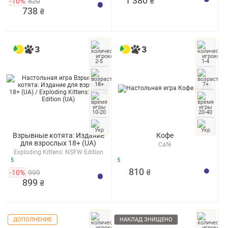
1 380
-10%
820
₴
738
₴
2-5
1-4
18+
7+
10-20
20-40
Взрывные котята: Издание
Кофе
для взрослых 18+ (UA)
Café
Exploding Kittens: NSFW Edition
(UA)
5
5
810
-10%
999
₴
899
₴
ДОПОЛНЕНИЕ
НАКЛАД ЗНИЩЕНО