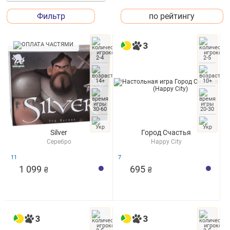
Фильтр
по рейтингу
2-4
2-5
14+
10+
30-60
20-30
Silver
Город Счастья
Серебро
Happy City
11
7
1 099
695
₴
₴