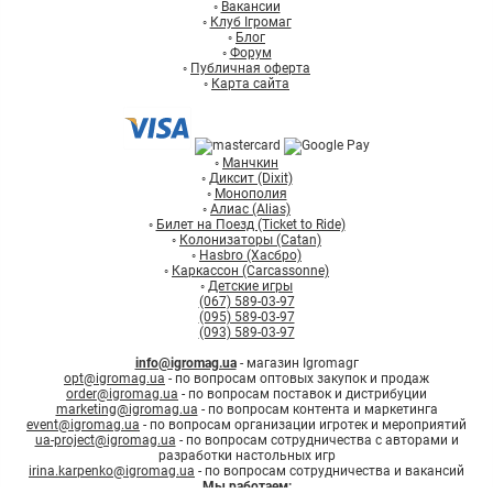
◦
Вакансии
◦
Клуб Ігромаг
◦
Блог
◦
Форум
◦
Публичная оферта
◦
Карта сайта
◦
Манчкин
◦
Диксит (Dixit)
◦
Монополия
◦
Алиас (Alias)
◦
Билет на Поезд (Ticket to Ride)
◦
Колонизаторы (Catan)
◦
Hasbro (Хасбро)
◦
Каркассон (Carcassonne)
◦
Детские игры
(067) 589-03-97
(095) 589-03-97
(093) 589-03-97
info@igromag.ua
- магазин Igromagг
opt@igromag.ua
- по вопросам оптовых закупок и продаж
order@igromag.ua
- по вопросам поставок и дистрибуции
marketing@igromag.ua
- по вопросам контента и маркетинга
event@igromag.ua
- по вопросам организации игротек и мероприятий
ua-project@igromag.ua
- по вопросам сотрудничества с авторами и
разработки настольных игр
irina.karpenko@igromag.ua
- по вопросам сотрудничества и вакансий
Мы работаем: