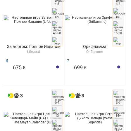
4-8
3-5
12+
10+
45-60
15-30
За Бортом: Полное Издание
Орифламма
Lifeboat
Oriflamme
5
7
675
699
₴
₴
2-4
2-6
13
14+