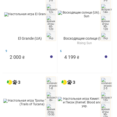
2-5
3-5
12+
14+
60-
90-
120
120
El Grande (UA)
Восходящее солнце (UA)
Rising Sun
9
6
2 000
4 199
₴
₴
1-8
2-5
8+
13+
15-30
90-