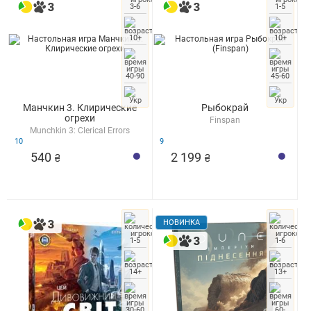
3-6
1-5
10+
10+
40-90
45-60
Манчкин 3. Клирические
Рыбокрай
огрехи
Finspan
Munchkin 3: Clerical Errors
10
9
540
2 199
₴
₴
НОВИНКА
1-5
1-6
14+
13+
30-60
60-