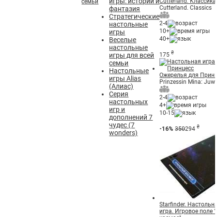
игры: истории и
Cutterland. Классика
семьи
Cutterland. Classics
фантазия
Стратегические
2-4
настольные
10+
игры
40+
Веселые
настольные
₴
игры для всей
175
семьи
Настольные
Ожерелья для Прин
игры Alias
Prinzessin Mina: Ju
(Алиас)
Серия
2-4
настольных
4+
игр и
10-15
дополнений 7
чудес (7
₴
-16%
350
294
wonders)
Starfinder. Настоль
игра. Игровое поле