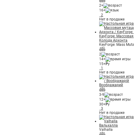
2+
16+
2
Нет в продаже
KeyForge: Массовая
Колода Архонта
KeyForge: Mass Muta
2
14+
15+
Р
у
1
Нет в продаже
Воображарий
3-9
12+
30+
Р
у
3
Нет в продаже
Вальхалла
Valhalla