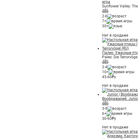
игра
Sunflower Valley: Th
2-6
7+
30+
Нет в продаже
Палео: Ужасные пти
Paleo: Die Terrorvögel
2-4
10+
45-60
Р
у
Нет в продаже
Воображарий. Junio
3-9
6+
30-60
Р
у
Нет в продаже