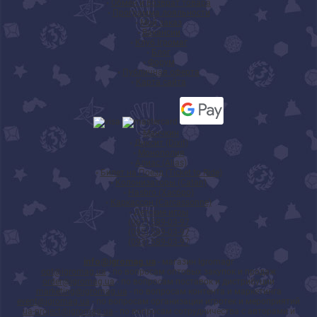
◦
Обмен и возврат товара
◦
Программа лояльности
◦
Мой заказ
◦
Вакансии
◦
Клуб Ігромаг
◦
Блог
◦
Форум
◦
Публичная оферта
◦
Карта сайта
◦
Манчкин
◦
Диксит (Dixit)
◦
Монополия
◦
Алиас (Alias)
◦
Билет на Поезд (Ticket to Ride)
◦
Колонизаторы (Catan)
◦
Hasbro (Хасбро)
◦
Каркассон (Carcassonne)
◦
Детские игры
(067) 589-03-97
(095) 589-03-97
(093) 589-03-97
info@igromag.ua
- магазин Igromagг
opt@igromag.ua
- по вопросам оптовых закупок и продаж
order@igromag.ua
- по вопросам поставок и дистрибуции
marketing@igromag.ua
- по вопросам контента и маркетинга
event@igromag.ua
- по вопросам организации игротек и мероприятий
ua-project@igromag.ua
- по вопросам сотрудничества с авторами и