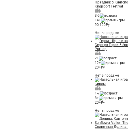
Праздник в Кингспо
Kingsport Festival
3-5
14+
90-120
Р
у
Нет в продаже
Берсерк Герои: Чёрн
Рагнар
2+
12+
20+
Р
у
Нет в продаже
Бином
1-7
8+
20+
Р
у
Нет в продаже
Солнечная Долина: