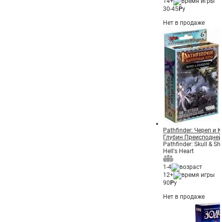
14+
30-45
Р
у
Нет в продаже
Pathfinder: Череп и 
Глубин Преисподне
Pathfinder: Skull & S
Hell's Heart
1-4
12+
90
Р
у
Нет в продаже