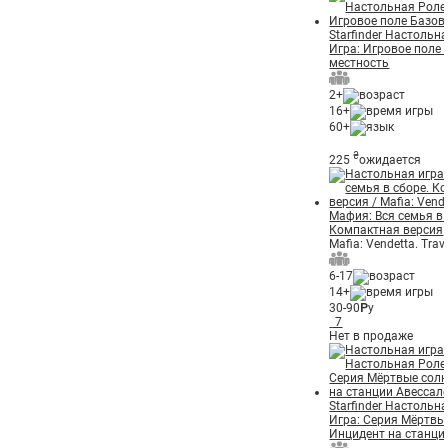
Starfinder Настольн
Игра: Игровое поле
местность
2+
16+
60+
₴
225
ожидается
Мафия: Вся семья в 
Компактная версия
Mafia: Vendetta. Trav
6-17
14+
30-90
Р
у
7
Нет в продаже
Starfinder Настольн
Игра: Серия Мёртвы
Инцидент на станци