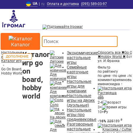
UA
|
ru
Оплата и доставка
(095) 589-03-97
Каталог
Настольные
Каталог
Экономические
Сбросить все
✖
Go O
игры
РАСПРОДАЖА
ДОПОЛНЕНИЕ
РАСПРОДАЖА
ДОПОЛНЕНИЕ
ДОПОЛНЕНИЕ
ДОПОЛНЕНИЕ
ДОПОЛНЕНИЕ
ДОПОЛНЕНИЕ
✖
Hobby World
✖
Ест
настольные
Каталог игр
игр go
ул. И.Франка
Детские
игры
Семейные
Фильтр
Go On Board,
on
карточные
по рейтингу
Hobby World
Для
по цене ↑
по цене ↓
по
игры
board,
новичков
комментариям
новы
Настольные
имени
скидка ↑
hobby
игры для
компании
Для
Растеряша
world
Настольные
компании
игры на двоих
2-4
Соло
(дуэльные)
3+
Настольные
10+
Р
у
игры про
На двоих
средневековье
₴
-16%
225
189
Разговорные
настольные
Для