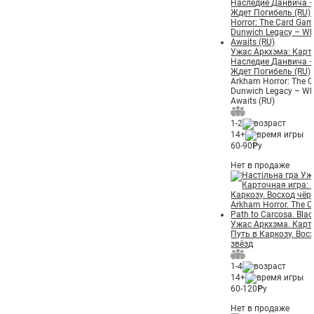
Ужас Аркхэма: Карт
Наследие Данвича – 
Ждет Погибель (RU)
Arkham Horror: The 
Dunwich Legacy – W
Awaits (RU)
1-2
14+
60-90
Р
у
Нет в продаже
Ужас Аркхэма. Карт
Путь в Каркозу. Вос
звёзд
1-4
14+
60-120
Р
у
Нет в продаже