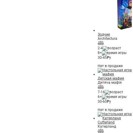
Зодчие
Architectura
2-4
8+
30-45
Р
у
Нет в продаже
Детская мафия
Дитяча мафія
7-16
6+
30-60
Р
у
Нет в продаже
Cutterland
Катерланд