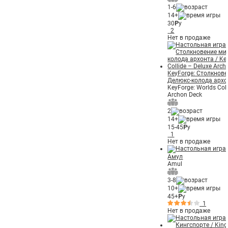
1-6
14+
30
Р
у
2
Нет в продаже
KeyForge: Столкнов
Делюкс-колода архо
KeyForge: Worlds Coll
Archon Deck
2
14+
15-45
Р
у
1
Нет в продаже
Амул
Amul
3-8
10+
45+
Р
у
1
Нет в продаже