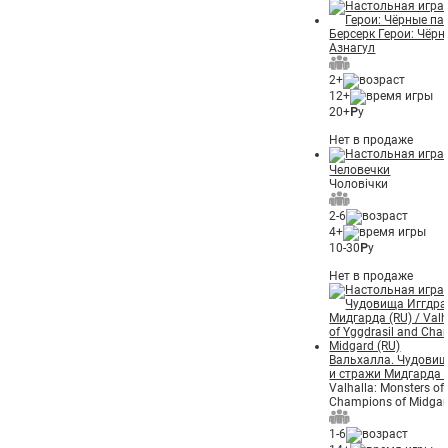
Берсерк Герои: Чёрн
Азнагул
2+
12+
20+
Р
у
Нет в продаже
Человечки
Чоловічки
2-6
4+
10-30
Р
у
Нет в продаже
Вальхалла. Чудовищ
и стражи Мидгарда 
Valhalla: Monsters of
Champions of Midgar
1-6