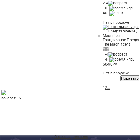
2-4
10+
40+
Нет в продаже
Грандиозное Предс
The Magnificent
1-4
14+
60-90
Р
у
Нет в продаже
Показать
1
2
...
показать 61
◦
Оплата и доставка