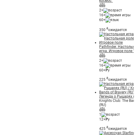
космос"
2+
16+
60+
₴
350
ожидается
Pathfinder. Настоль
игра. Игровое поле 
2+
16+
60+
Р
у
₴
225
ожидается
Легенда о Рыцарях (
Knights Club: The Ban
(RU)
1
12+
Р
у
₴
425
ожидается