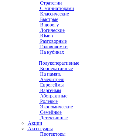
Стратегии
С миниатюрами
Классические
Быстрые
В дорогу
Логические
Юмор
Разговорные
Головоломки
На кубиках
Полукоперативные
Кооперативные
На память
Америтреш
Еврогеймы
Варгеймы
Абстрактные
Ролевые
Экономические
Семейные
Детективные
Акции
Аксессуары
Протекторы