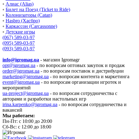
◦
Алиас (Alias)
◦
Билет на Поезд (Ticket to Ride)
◦
Колонизаторы (Catan)
◦
Hasbro (Хасбро)
◦
Каркассон (Carcassonne)
◦
Детские игры
(067) 589-03-97
(095) 589-03-97
(093) 589-03-97
info@igromag.ua
- магазин Igromagг
opt@igromag.ua
- по вопросам оптовых закупок и продаж
order@igromag.ua
- по вопросам поставок и дистрибуции
marketing@igromag.ua
- по вопросам контента и маркетинга
event@igromag.ua
- по вопросам организации игротек и
мероприятий
ua-project@igromag.ua
- по вопросам сотрудничества с
авторами и разработки настольных игр
irina.karpenko@igromag.ua
- по вопросам сотрудничества и
вакансий
Мы работаем:
Пн-Пт: с 10:00 до 20:00
Сб-Вс: с 12:00 до 18:00