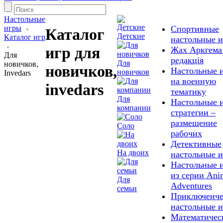
Настольные
игры
Спортивные
Каталог
Детские
Каталог игр
настольные 
игр для
Жах Аркгема
Для
редакція
Для
новичков,
новичков,
Настольные 
новичков
Invedars
на военную
invedars
тематику
Для
Настольные 
компании
стратегии –
размещение
Соло
рабочих
Детективные
На двоих
настольные 
Настольные 
из серии Ani
Для
Adventures
семьи
Приключенче
настольные 
Математичес