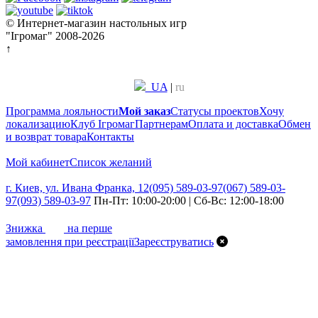
© Интернет-магазин настольных игр
"Ігромаг" 2008-2026
↑
UA
|
ru
Программа лояльности
Мой заказ
Статусы проектов
Хочу
локализацию
Клуб Ігромаг
Партнерам
Оплата и доставка
Обмен
и возврат товара
Контакты
Мой кабинет
Список желаний
г. Киев, ул. Ивана Франка, 12
(095) 589-03-97
(067) 589-03-
97
(093) 589-03-97
Пн-Пт: 10:00-20:00 | Сб-Вс: 12:00-18:00
7%
Знижка
на перше
замовлення при реєстрації
Зареєструватись