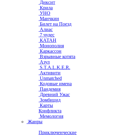
Диксит
Крила
УНО
Манчкин
Билет на Поезд
Алиас
7 чудес
КАТАН
Монополия
Каркассон
Взрывные котята
Азул
S.T.A.L.K.E.R.
Активити
Unmatched
Кодовые имена
Пандемия
Древний Ужас
Зомбицид
Карты
Конфликта
Мемология
Жанры
Приключенческие