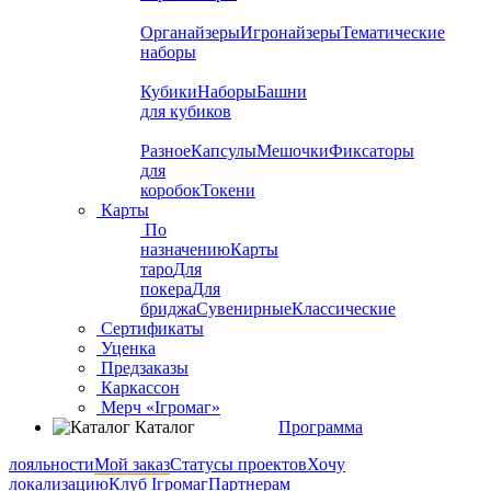
Органайзеры
Игронайзеры
Тематические
наборы
Кубики
Наборы
Башни
для кубиков
Разное
Капсулы
Мешочки
Фиксаторы
для
коробок
Токени
Карты
По
назначению
Карты
таро
Для
покера
Для
бриджа
Сувенирные
Классические
Сертификаты
Уценка
Предзаказы
Каркассон
Мерч «Ігромаг»
Каталог
Программа
лояльности
Мой заказ
Статусы проектов
Хочу
локализацию
Клуб Ігромаг
Партнерам