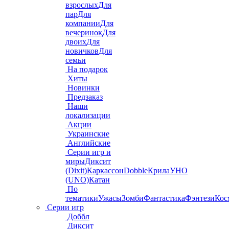
взрослых
Для
пар
Для
компании
Для
вечеринок
Для
двоих
Для
новичков
Для
семьи
На подарок
Хиты
Новинки
Предзаказ
Наши
локализации
Акции
Украинские
Английские
Серии игр и
миры
Диксит
(Dixit)
Каркассон
Dobble
Крила
УНО
(UNO)
Катан
По
тематики
Ужасы
Зомби
Фантастика
Фэнтези
Кос
Серии игр
Доббл
Диксит