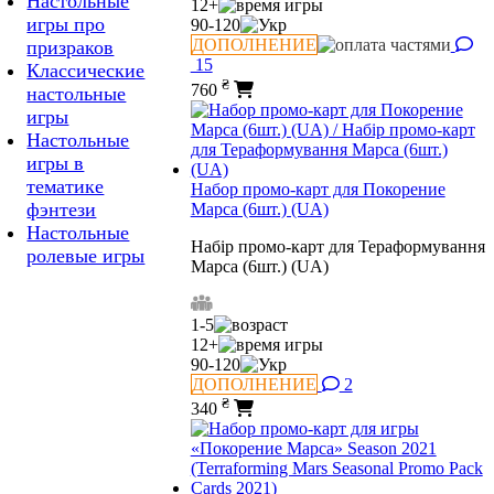
Настольные
12+
игры про
90-120
ДОПОЛНЕНИЕ
призраков
15
Классические
₴
760
настольные
игры
Настольные
игры в
тематике
Набор промо-карт для Покорение
фэнтези
Марса (6шт.) (UA)
Настольные
Набір промо-карт для Тераформування
ролевые игры
Марса (6шт.) (UA)
1-5
12+
90-120
ДОПОЛНЕНИЕ
2
₴
340