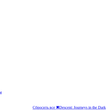
м
Сбросить все
✖
Descent: Journeys in the Dark