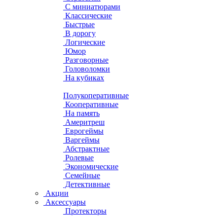
С миниатюрами
Классические
Быстрые
В дорогу
Логические
Юмор
Разговорные
Головоломки
На кубиках
Полукоперативные
Кооперативные
На память
Америтреш
Еврогеймы
Варгеймы
Абстрактные
Ролевые
Экономические
Семейные
Детективные
Акции
Аксессуары
Протекторы