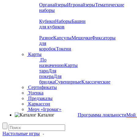
Органайзеры
Игронайзеры
Тематические
наборы
Кубики
Наборы
Башни
для кубиков
Разное
Капсулы
Мешочки
Фиксаторы
для
коробок
Токени
Карты
По
назначению
Карты
таро
Для
покера
Для
бриджа
Сувенирные
Классические
Сертификаты
Уценка
Предзаказы
Каркассон
Мерч «Ігромаг»
Каталог
Программа лояльности
Мой 
Настольные игры