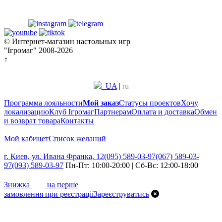
© Интернет-магазин настольных игр
"Ігромаг" 2008-2026
↑
UA
|
ru
Программа лояльности
Мой заказ
Статусы проектов
Хочу
локализацию
Клуб Ігромаг
Партнерам
Оплата и доставка
Обмен
и возврат товара
Контакты
Мой кабинет
Список желаний
г. Киев, ул. Ивана Франка, 12
(095) 589-03-97
(067) 589-03-
97
(093) 589-03-97
Пн-Пт: 10:00-20:00 | Сб-Вс: 12:00-18:00
7%
Знижка
на перше
замовлення при реєстрації
Зареєструватись