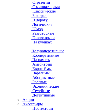
Стратегии
С миниатюрами
Классические
Быстрые
В дорогу
Логические
Юмор
Разговорные
Головоломки
На кубиках
Полукоперативные
Кооперативные
На память
Америтреш
Еврогеймы
Варгеймы
Абстрактные
Ролевые
Экономические
Семейные
Детективные
Акции
Аксессуары
Протекторы