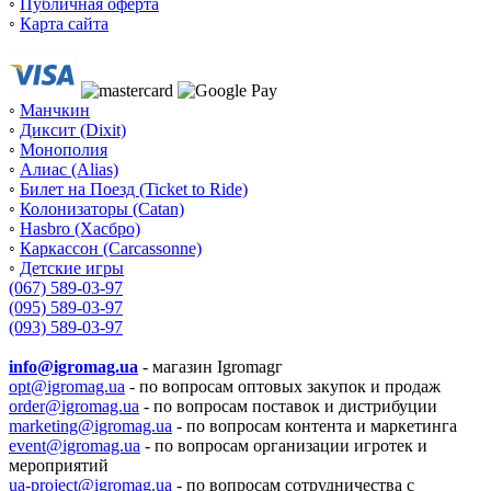
◦
Публичная оферта
◦
Карта сайта
◦
Манчкин
◦
Диксит (Dixit)
◦
Монополия
◦
Алиас (Alias)
◦
Билет на Поезд (Ticket to Ride)
◦
Колонизаторы (Catan)
◦
Hasbro (Хасбро)
◦
Каркассон (Carcassonne)
◦
Детские игры
(067) 589-03-97
(095) 589-03-97
(093) 589-03-97
info@igromag.ua
- магазин Igromagг
opt@igromag.ua
- по вопросам оптовых закупок и продаж
order@igromag.ua
- по вопросам поставок и дистрибуции
marketing@igromag.ua
- по вопросам контента и маркетинга
event@igromag.ua
- по вопросам организации игротек и
мероприятий
ua-project@igromag.ua
- по вопросам сотрудничества с