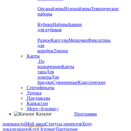
Органайзеры
Игронайзеры
Тематические
наборы
Кубики
Наборы
Башни
для кубиков
Разное
Капсулы
Мешочки
Фиксаторы
для
коробок
Токени
Карты
По
назначению
Карты
таро
Для
покера
Для
бриджа
Сувенирные
Классические
Сертификаты
Уценка
Предзаказы
Каркассон
Мерч «Ігромаг»
Каталог
Программа
лояльности
Мой заказ
Статусы проектов
Хочу
локализацию
Клуб Ігромаг
Партнерам