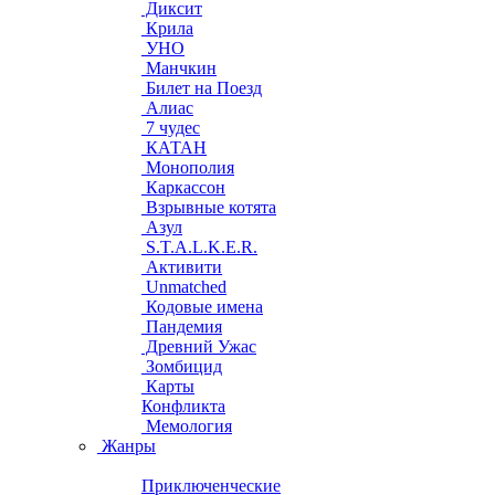
Диксит
Крила
УНО
Манчкин
Билет на Поезд
Алиас
7 чудес
КАТАН
Монополия
Каркассон
Взрывные котята
Азул
S.T.A.L.K.E.R.
Активити
Unmatched
Кодовые имена
Пандемия
Древний Ужас
Зомбицид
Карты
Конфликта
Мемология
Жанры
Приключенческие