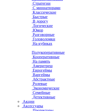
Стратегии
С миниатюрами
Классические
Быстрые
В дорогу
Логические
Юмор
Разговорные
Головоломки
На кубиках
Полукоперативные
Кооперативные
На память
Америтреш
Еврогеймы
Варгеймы
Абстрактные
Ролевые
Экономические
Семейные
Детективные
Акции
Аксессуары
Протекторы