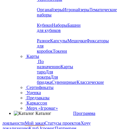
Органайзеры
Игронайзеры
Тематические
наборы
Кубики
Наборы
Башни
для кубиков
Разное
Капсулы
Мешочки
Фиксаторы
для
коробок
Токени
Карты
По
назначению
Карты
таро
Для
покера
Для
бриджа
Сувенирные
Классические
Сертификаты
Уценка
Предзаказы
Каркассон
Мерч «Ігромаг»
Каталог
Программа
лояльности
Мой заказ
Статусы проектов
Хочу
локализацию
Клуб Ігромаг
Партнерам