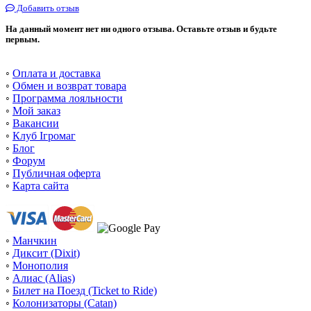
Добавить отзыв
На данный момент нет ни одного отзыва. Оставьте отзыв и будьте
первым.
◦
Оплата и доставка
◦
Обмен и возврат товара
◦
Программа лояльности
◦
Мой заказ
◦
Вакансии
◦
Клуб Ігромаг
◦
Блог
◦
Форум
◦
Публичная оферта
◦
Карта сайта
◦
Манчкин
◦
Диксит (Dixit)
◦
Монополия
◦
Алиас (Alias)
◦
Билет на Поезд (Ticket to Ride)
◦
Колонизаторы (Catan)