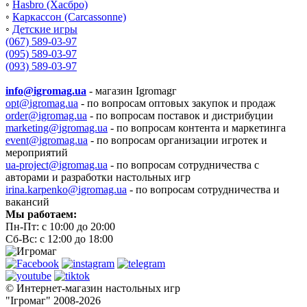
◦
Hasbro (Хасбро)
◦
Каркассон (Carcassonne)
◦
Детские игры
(067) 589-03-97
(095) 589-03-97
(093) 589-03-97
info@igromag.ua
- магазин Igromagг
opt@igromag.ua
- по вопросам оптовых закупок и продаж
order@igromag.ua
- по вопросам поставок и дистрибуции
marketing@igromag.ua
- по вопросам контента и маркетинга
event@igromag.ua
- по вопросам организации игротек и
мероприятий
ua-project@igromag.ua
- по вопросам сотрудничества с
авторами и разработки настольных игр
irina.karpenko@igromag.ua
- по вопросам сотрудничества и
вакансий
Мы работаем:
Пн-Пт: с 10:00 до 20:00
Сб-Вс: с 12:00 до 18:00
© Интернет-магазин настольных игр
"Ігромаг" 2008-2026