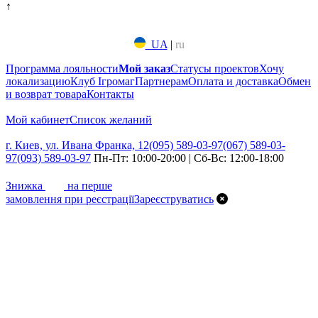
↑
UA
|
ru
Программа лояльности
Мой заказ
Статусы проектов
Хочу
локализацию
Клуб Ігромаг
Партнерам
Оплата и доставка
Обмен
и возврат товара
Контакты
Мой кабинет
Список желаний
г. Киев, ул. Ивана Франка, 12
(095) 589-03-97
(067) 589-03-
97
(093) 589-03-97
Пн-Пт: 10:00-20:00 | Сб-Вс: 12:00-18:00
7%
Знижка
на перше
замовлення при реєстрації
Зареєструватись