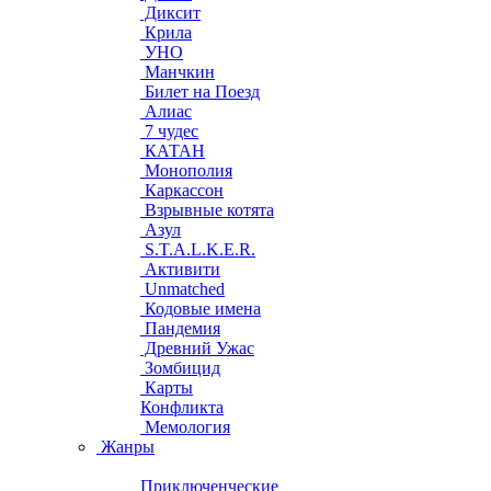
Диксит
Крила
УНО
Манчкин
Билет на Поезд
Алиас
7 чудес
КАТАН
Монополия
Каркассон
Взрывные котята
Азул
S.T.A.L.K.E.R.
Активити
Unmatched
Кодовые имена
Пандемия
Древний Ужас
Зомбицид
Карты
Конфликта
Мемология
Жанры
Приключенческие