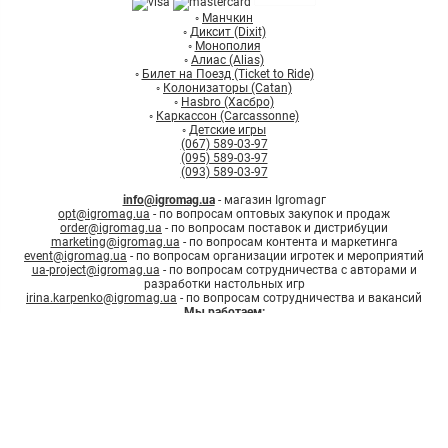
◦
Манчкин
◦
Диксит (Dixit)
◦
Монополия
◦
Алиас (Alias)
◦
Билет на Поезд (Ticket to Ride)
◦
Колонизаторы (Catan)
◦
Hasbro (Хасбро)
◦
Каркассон (Carcassonne)
◦
Детские игры
(067) 589-03-97
(095) 589-03-97
(093) 589-03-97
info@igromag.ua
- магазин Igromagг
opt@igromag.ua
- по вопросам оптовых закупок и продаж
order@igromag.ua
- по вопросам поставок и дистрибуции
marketing@igromag.ua
- по вопросам контента и маркетинга
event@igromag.ua
- по вопросам организации игротек и мероприятий
ua-project@igromag.ua
- по вопросам сотрудничества с авторами и
разработки настольных игр
irina.karpenko@igromag.ua
- по вопросам сотрудничества и вакансий
Мы работаем:
7%
Знижка
на перше
Пн-Пт: с 10:00 до 20:00
замовлення при реєстрації
Зареєструватись
Сб-Вс: с 12:00 до 18:00
© Интернет-магазин настольных игр