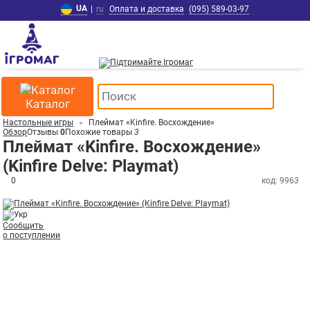
UA
|
ru
Оплата и доставка
(095) 589-03-97
Каталог
Настольные игры
Плеймат «Kinfire. Восхождение»
Обзор
Отзывы
0
Похожие товары
3
Плеймат «Kinfire. Восхождение»
(Kinfire Delve: Playmat)
0
код: 9963
Сообщить
о поступлении