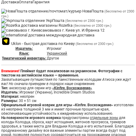
Доставка
Оплата
Гарантия
отделение/почтомат/куръер НоваПошта
(бесплатно от 2300
грн.)
отделение УкрПошта
(бесплатно от 2300 грн.)
магазины Rozetka
(бесплатно от 2300 грн.)
самовывоз г. Киев ул. И.Франка 12
международная доставка
Uklon - быстрая доставка по Киеву
(бесплатно от 2300 грн.)
Издатель:
Игромаг
Язык:
Украинский
Тематический инвентарь:
Другое
Внимание!
Плеймат будет локализован на украинском. Фотографии с
текстом на английском языке — временные.
Захватывающие путешествия по таинственным колодцам Атиоса уже ждут
вас! Но сначала приведем в порядок наше снаряжение.
Тип:
аксессуар для серии игр
«Kinfire. Восхождение»
Издатель:
Игромаг (Украина), Incredible Dream Studios
Материал:
неопрен
Размеры:
30 × 51 см
Официальный игровой коврик для игры «Kinfire. Восхождение»
изготовлен
из неопрена толщиной 3 мм и имеет прочные прошитые края,
обеспечивающие устойчивость к ежедневному использованию.
На поверхности игрового коврика
предусмотрены
отдельные зоны
для
колоды Колодца, сброса, карт истощения, жетонов прогресса, трекеров
здоровья, а также места для Владыки Колодца и его испытаний. Благодаря
продуманному дизайну все важные элементы партии всегда будут под
рукой, позволяя полностью сосредоточиться на прохождении опасных