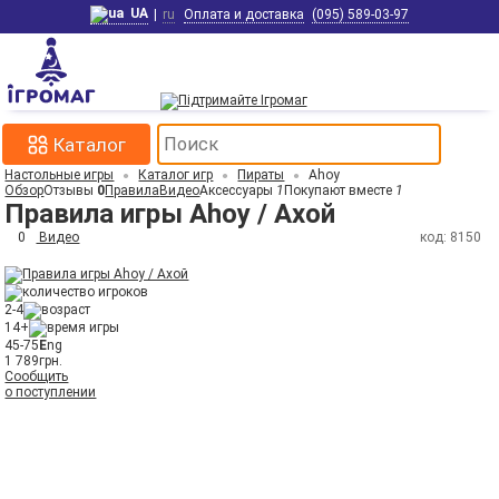
UA
|
ru
Оплата и доставка
(095) 589-03-97
Каталог
Настольные игры
Каталог игр
Пираты
Ahoy
Обзор
Отзывы
0
Правила
Видео
Аксессуары
1
Покупают вместе
1
Правила игры Ahoy / Ахой
0
Видео
код: 8150
2-4
14+
45-75
E
ng
1 789
грн.
Сообщить
о поступлении