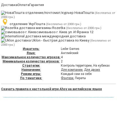
Доставка
Оплата
Гарантия
отделение/почтомат/куръер НоваПошта
(бесплатно от
2300 грн.)
отделение УкрПошта
(бесплатно от 2300 грн.)
магазины Rozetka
(бесплатно от 2300 грн.)
самовывоз г. Киев ул. И.Франка 12
международная доставка
Uklon - быстрая доставка по Киеву
(бесплатно от
2300 грн.)
Издатель:
Leder Games
Язык:
Английский
Максимальное количество игроков:
4
Минимальное количество игроков:
2
Стратегии:
Контроль территории, На кубиках
Назначение:
Для компании
,
Для двоих
Режим игры:
Каждый сам за себя
По тематике:
Фэнтези
, Пираты
Скачать правила к настольной игре Ahoy на английском языке