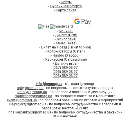
◦
Форум
◦
Публичная оферта
◦
Карта сайта
◦
Манчкин
◦
Диксит (Dixit)
◦
Монополия
◦
Алиас (Alias)
◦
Билет на Поезд (Ticket to Ride)
◦
Колонизаторы (Catan)
◦
Hasbro (Хасбро)
◦
Каркассон (Carcassonne)
◦
Детские игры
(067) 589-03-97
(095) 589-03-97
(093) 589-03-97
info@igromag.ua
- магазин Igromagг
opt@igromag.ua
- по вопросам оптовых закупок и продаж
order@igromag.ua
- по вопросам поставок и дистрибуции
marketing@igromag.ua
- по вопросам контента и маркетинга
event@igromag.ua
- по вопросам организации игротек и мероприятий
ua-project@igromag.ua
- по вопросам сотрудничества с авторами и
разработки настольных игр
irina.karpenko@igromag.ua
- по вопросам сотрудничества и вакансий
Мы работаем:
7%
Знижка
на перше
Пн-Пт: с 10:00 до 20:00
замовлення при реєстрації
Зареєструватись
Сб-Вс: с 12:00 до 18:00