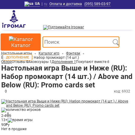
UA
|
ru
Оплата и доставка
(095) 589-03-97
Каталог
Настольные игры
Каталог игр
Фэнтези
Выше и Ниже (RU): Набор промокарт (14 шт.)
ДОПОЛНЕНИЕ
Обзор
Отзывы
0
Аксессуары
1
Дополнения
1
Покупают вместе
6
Настольная игра Выше и Ниже (RU):
Набор промокарт (14 шт.) / Above and
Below (RU): Promo cards set
0
код: 6932
2-4
13+
90
Р
у
Нет в продаже