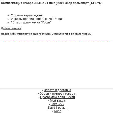
Комплектация набора «Выше и Ниже (RU): Набор промокарт (14 шт)»:
2 промо карты зданий
2 карты правил дополнения "Рощи"
10 карт дополнения "Рощи"
Добавить отзыв
На данный момент нет ни одного отзыва. Оставьте отзыв и будьте первым.
◦
Оплата и доставка
◦
Обмен и возврат товара
◦
Программа лояльности
◦
Мой заказ
◦
Вакансии
◦
Клуб Ігромаг
◦
Блог