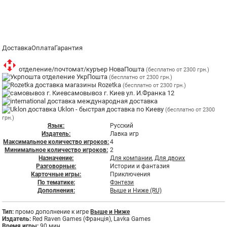
Доставка
Оплата
Гарантия
отделение/почтомат/куръер НоваПошта
(бесплатно от 2300 грн.)
отделение УкрПошта
(бесплатно от 2300 грн.)
магазины Rozetka
(бесплатно от 2300 грн.)
самовывоз г. Киев ул. И.Франка 12
международная доставка
Uklon - быстрая доставка по Киеву
(бесплатно от 2300
грн.)
Язык:
Русский
Издатель:
Лавка игр
Максимальное количество игроков:
4
Минимальное количество игроков:
2
Назначение:
Для компании
,
Для двоих
Разговорные:
Истории и фантазия
Карточные игры:
Приключения
По тематике:
Фэнтези
Дополнения:
Выше и Ниже (RU)
Тип:
промо дополнение к игре
Выше и Ниже
Издатель:
Red Raven Games (Франція), Lavka Games
Время игры:
90 мин