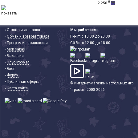
₴
2 250
показать 1
◦
Оплата и доставка
Мы работаем:
◦
Обмен и возврат товара
Пн-Пт: с 10:00 до 20:00
◦
Программа лояльности
Сб-Вс: с 12:00 до 18:00
◦
Мой заказ
◦
Вакансии
◦
Клуб Ігромаг
◦
Блог
◦
Форум
◦
Публичная оферта
© Интернет-магазин настольных игр
◦
Карта сайта
"Ігромаг" 2008-2026