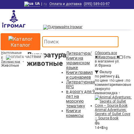
UA
|
ru
Оплата и доставка
(095) 589-03-97
Каталог
Настольные
Литература
Литература/
Сбросить все
игры
✖
Животные
✖
Есть
Книги на
Литература
животные
в магазине ул.
украинском
Животные
И.Франка
языке
Книги правил
Фильтр
по рейтингу
и сценариев
по цене ↑
по цене ↓
по
Литературная
комментариям
новые
RPG
сверху
по
в дорогу для 9
имени
скидка ↑
лет на
морскую
тематику
Animal Adventures:
Книги и
Secrets of Gullet Cove
комиксы
– Source Book
14+
E
ng