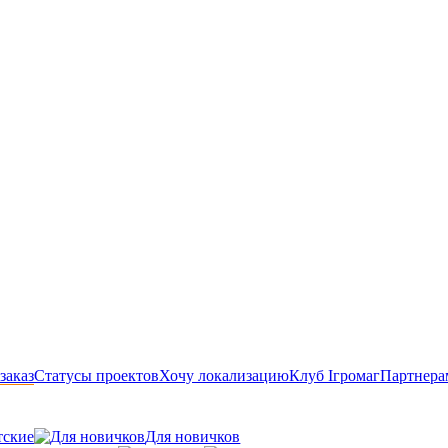
заказ
Статусы проектов
Хочу локализацию
Клуб Ігромаг
Партнера
тские
Для новичков