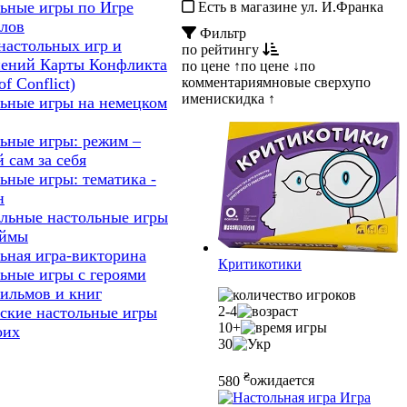
ьные игры по Игре
Есть в магазине ул. И.Франка
лов
Фильтр
настольных игр и
по рейтингу
нений Карты Конфликта
по цене ↑
по цене ↓
по
комментариям
новые сверху
по
of Сonflict)
имени
скидка ↑
ьные игры на немецком
ьные игры: режим –
 сам за себя
ьные игры: тематика -
н
льные настольные игры
еймы
ьная игра-викторина
Критикотики
ьные игры с героями
ильмов и книг
2-4
ские настольные игры
10+
оих
30
₴
580
ожидается