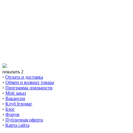
показать 2
◦
Оплата и доставка
◦
Обмен и возврат товара
◦
Программа лояльности
◦
Мой заказ
◦
Вакансии
◦
Клуб Ігромаг
◦
Блог
◦
Форум
◦
Публичная оферта
◦
Карта сайта