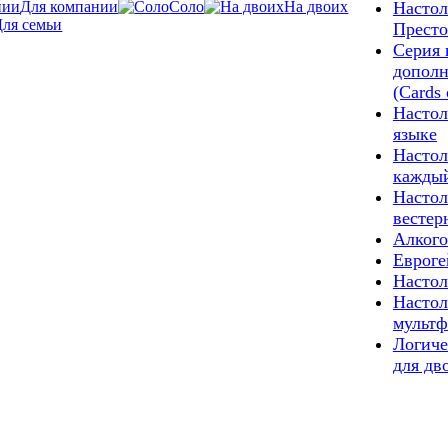
Для компании
Соло
На двоих
Настол
Для семьи
Престо
Серия 
допол
(Cards 
Настол
языке
Настол
каждый
Настол
вестер
Алкого
Еврог
Настол
Настол
мультф
Логиче
для дв