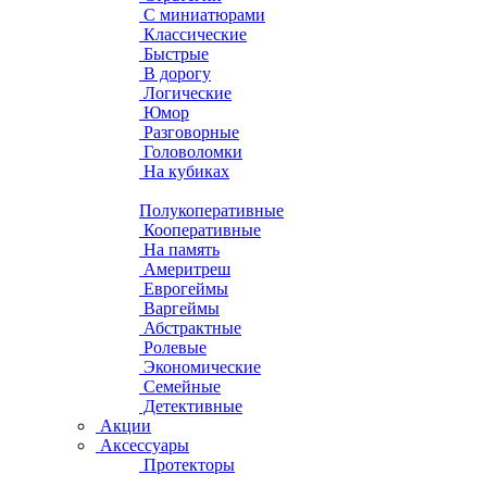
С миниатюрами
Классические
Быстрые
В дорогу
Логические
Юмор
Разговорные
Головоломки
На кубиках
Полукоперативные
Кооперативные
На память
Америтреш
Еврогеймы
Варгеймы
Абстрактные
Ролевые
Экономические
Семейные
Детективные
Акции
Аксессуары
Протекторы