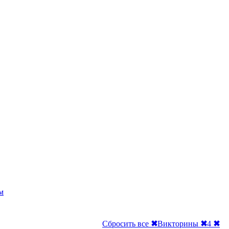
м
Сбросить все
✖
Викторины
✖
4
✖