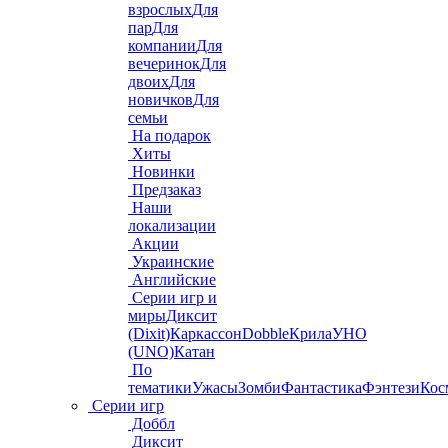
взрослых
Для
пар
Для
компании
Для
вечеринок
Для
двоих
Для
новичков
Для
семьи
На подарок
Хиты
Новинки
Предзаказ
Наши
локализации
Акции
Украинские
Английские
Серии игр и
миры
Диксит
(Dixit)
Каркассон
Dobble
Крила
УНО
(UNO)
Катан
По
тематики
Ужасы
Зомби
Фантастика
Фэнтези
Кос
Серии игр
Доббл
Диксит