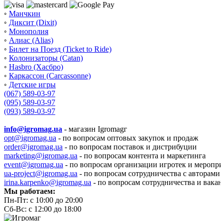
◦
Манчкин
◦
Диксит (Dixit)
◦
Монополия
◦
Алиас (Alias)
◦
Билет на Поезд (Ticket to Ride)
◦
Колонизаторы (Catan)
◦
Hasbro (Хасбро)
◦
Каркассон (Carcassonne)
◦
Детские игры
(067) 589-03-97
(095) 589-03-97
(093) 589-03-97
info@igromag.ua
- магазин Igromagг
opt@igromag.ua
- по вопросам оптовых закупок и продаж
order@igromag.ua
- по вопросам поставок и дистрибуции
marketing@igromag.ua
- по вопросам контента и маркетинга
event@igromag.ua
- по вопросам организации игротек и меропр
ua-project@igromag.ua
- по вопросам сотрудничества с авторами
irina.karpenko@igromag.ua
- по вопросам сотрудничества и вака
Мы работаем:
Пн-Пт: с 10:00 до 20:00
Сб-Вс: с 12:00 до 18:00