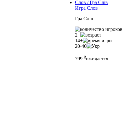
Игра Слов
Гра Слів
2+
14+
20-40
₴
799
ожидается