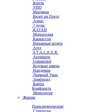
Крила
УНО
Манчкин
Билет на Поезд
Алиас
7 чудес
КАТАН
Монополия
Каркассон
Взрывные котята
Азул
S.T.A.L.K.E.R.
Активити
Unmatched
Кодовые имена
Пандемия
Древний Ужас
Зомбицид
Карты
Конфликта
Мемология
Жанры
Приключенческие
Стратегии