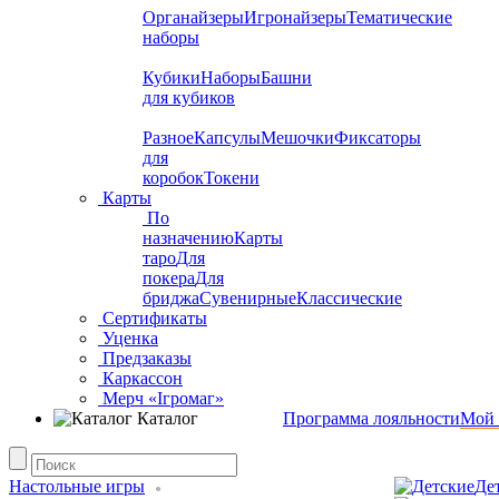
Органайзеры
Игронайзеры
Тематические
наборы
Кубики
Наборы
Башни
для кубиков
Разное
Капсулы
Мешочки
Фиксаторы
для
коробок
Токени
Карты
По
назначению
Карты
таро
Для
покера
Для
бриджа
Сувенирные
Классические
Сертификаты
Уценка
Предзаказы
Каркассон
Мерч «Ігромаг»
Каталог
Программа лояльности
Мой 
Настольные игры
Де