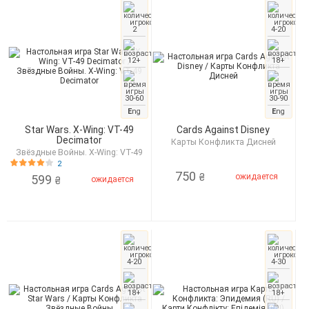
2
4-20
12+
18+
30-60
30-90
E
ng
E
ng
Star Wars. X-Wing: VT-49
Cards Against Disney
Decimator
Карты Конфликта Дисней
Звёздные Войны. X-Wing: VT-49
Decimator
2
750
ожидается
₴
599
ожидается
₴
4-20
4-30
18+
18+