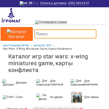
UA
|
ru
Оплата и доставка
(095) 589-03-97
Каталог
НАСТОЛЬНЫЕ ИГРЫ
КАТАЛОГ ИГР
Star Wars: X-Wing Miniatures Game, Карты Конфликта
Каталог игр star wars: x-wing
miniatures game, карты
конфликта
Для
Для
Детские
новичков
компании
Соло
На двоих
Для семьи
Сбросить все
✖