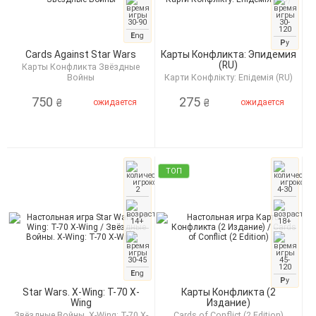
30-90
30-
120
E
ng
Р
у
Cards Against Star Wars
Карты Конфликта: Эпидемия
(RU)
Карты Конфликта Звёздные
Войны
Карти Конфлікту: Епідемія (RU)
750
275
ожидается
ожидается
₴
₴
ТОП
2
4-30
14+
18+
30-45
45-
120
E
ng
Р
у
Star Wars. X-Wing: T-70 X-
Карты Конфликта (2
Wing
Издание)
Звёздные Войны. X-Wing: T-70 X-
Cards of Сonflict (2 Edition)