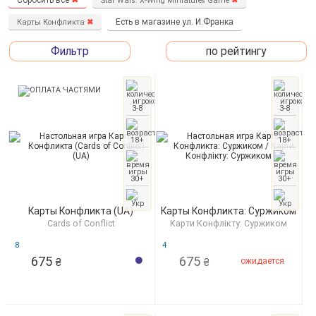
Star Wars: X-Wing Miniatures Game
✖
Есть в магазине ул. И.Франка
Карты Конфликта
✖
Фильтр
по рейтингу
3-8
3-8
18+
18+
30+
30+
Карты Конфликта (UA)
Карты Конфликта: Суржиком
Cards of Сonflict
Карти Конфлікту: Суржиком
8
4
675
675
ожидается
₴
₴