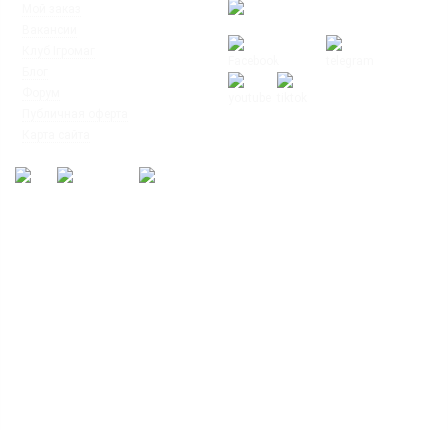
◦
Мой заказ
◦
Вакансии
◦
Клуб Ігромаг
◦
Блог
◦
Форум
◦
Публичная оферта
© Интернет-магазин настольных игр
◦
Карта сайта
"Ігромаг" 2008-2026
7%
Знижка
на перше