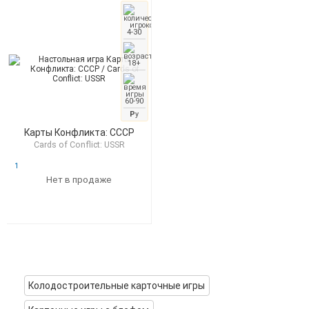
4-30
18+
60-90
Р
у
Карты Конфликта: СССР
Cards of Сonflict: USSR
1
Нет в продаже
Колодостроительные карточные игры