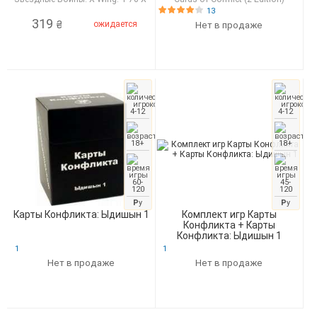
Wing
13
319
ожидается
₴
Нет в продаже
4-12
4-12
18+
18+
60-
45-
120
120
Р
у
Р
у
Карты Конфликта: Ыдишын 1
Комплект игр Карты
Конфликта + Карты
Конфликта: Ыдишын 1
1
1
Нет в продаже
Нет в продаже