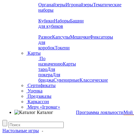
Органайзеры
Игронайзеры
Тематические
наборы
Кубики
Наборы
Башни
для кубиков
Разное
Капсулы
Мешочки
Фиксаторы
для
коробок
Токени
Карты
По
назначению
Карты
таро
Для
покера
Для
бриджа
Сувенирные
Классические
Сертификаты
Уценка
Предзаказы
Каркассон
Мерч «Ігромаг»
Каталог
Программа лояльности
Мой 
Настольные игры