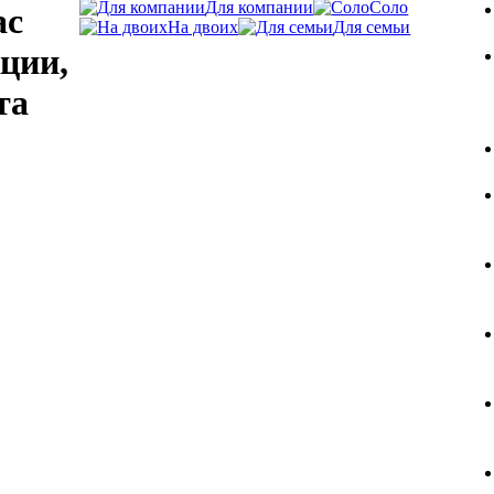
Для компании
Соло
ас
На двоих
Для семьи
ции,
та