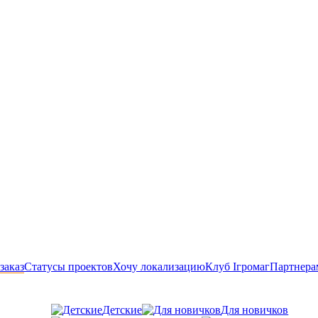
заказ
Статусы проектов
Хочу локализацию
Клуб Ігромаг
Партнера
Детские
Для новичков