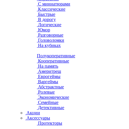
С миниатюрами
Классические
Быстрые
В дорогу
Логические
Юмор
Разговорные
Головоломки
На кубиках
Полукоперативные
Кооперативные
На память
Америтреш
Еврогеймы
Варгеймы
Абстрактные
Ролевые
Экономические
Семейные
Детективные
Акции
Аксессуары
Протекторы