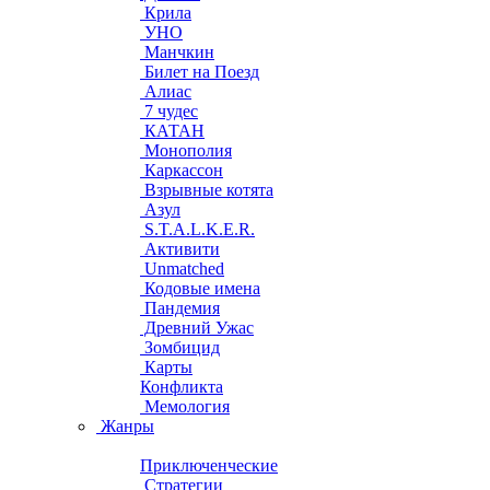
Крила
УНО
Манчкин
Билет на Поезд
Алиас
7 чудес
КАТАН
Монополия
Каркассон
Взрывные котята
Азул
S.T.A.L.K.E.R.
Активити
Unmatched
Кодовые имена
Пандемия
Древний Ужас
Зомбицид
Карты
Конфликта
Мемология
Жанры
Приключенческие
Стратегии