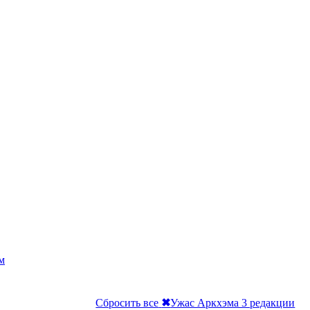
м
Сбросить все
✖
Ужас Аркхэма 3 редакции