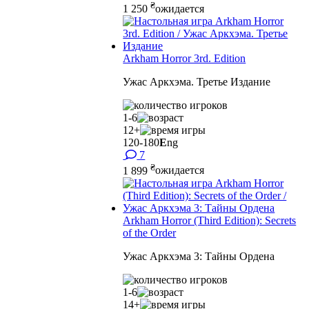
₴
1 250
ожидается
Arkham Horror 3rd. Edition
Ужас Аркхэма. Третье Издание
1-6
12+
120-180
E
ng
7
₴
1 899
ожидается
Arkham Horror (Third Edition): Secrets
of the Order
Ужас Аркхэма 3: Тайны Ордена
1-6
14+