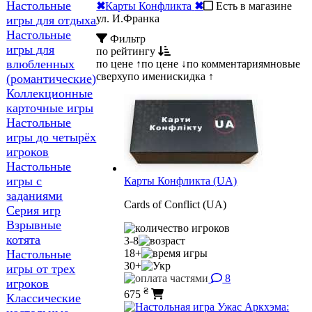
Настольные
✖
Карты Конфликта
✖
Есть в магазине
ул. И.Франка
игры для отдыха
Настольные
Фильтр
игры для
по рейтингу
влюбленных
по цене ↑
по цене ↓
по комментариям
новые
сверху
по имени
скидка ↑
(романтические)
Коллекционные
карточные игры
Настольные
игры до четырёх
игроков
Настольные
игры с
Карты Конфликта (UA)
заданиями
Cards of Сonflict (UA)
Серия игр
Взрывные
котята
3-8
18+
Настольные
30+
игры от трех
8
игроков
₴
675
Классические