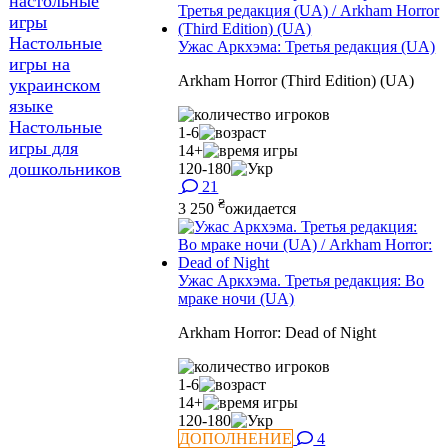
настольные
игры
Настольные
Ужас Аркхэма: Третья редакция (UA)
игры на
Arkham Horror (Third Edition) (UA)
украинском
языке
Настольные
1-6
игры для
14+
дошкольников
120-180
21
₴
3 250
ожидается
Ужас Аркхэма. Третья редакция: Во
мраке ночи (UA)
Arkham Horror: Dead of Night
1-6
14+
120-180
ДОПОЛНЕНИЕ
4