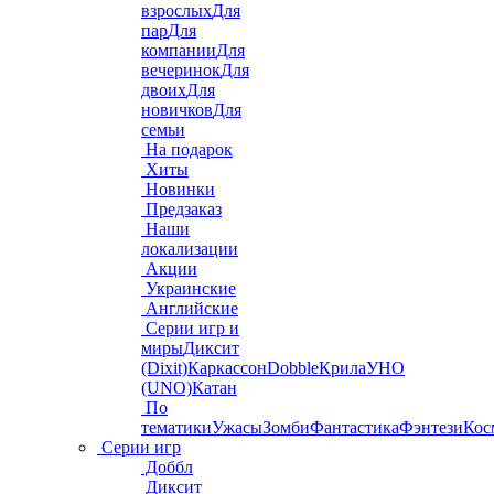
взрослых
Для
пар
Для
компании
Для
вечеринок
Для
двоих
Для
новичков
Для
семьи
На подарок
Хиты
Новинки
Предзаказ
Наши
локализации
Акции
Украинские
Английские
Серии игр и
миры
Диксит
(Dixit)
Каркассон
Dobble
Крила
УНО
(UNO)
Катан
По
тематики
Ужасы
Зомби
Фантастика
Фэнтези
Кос
Серии игр
Доббл
Диксит