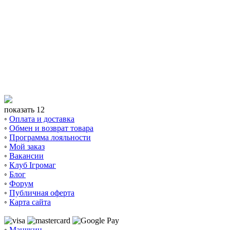
показать 12
◦
Оплата и доставка
◦
Обмен и возврат товара
◦
Программа лояльности
◦
Мой заказ
◦
Вакансии
◦
Клуб Ігромаг
◦
Блог
◦
Форум
◦
Публичная оферта
◦
Карта сайта
◦
Манчкин