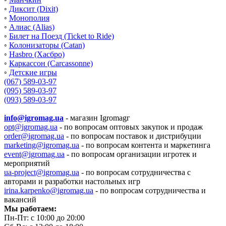
◦
Диксит (Dixit)
◦
Монополия
◦
Алиас (Alias)
◦
Билет на Поезд (Ticket to Ride)
◦
Колонизаторы (Catan)
◦
Hasbro (Хасбро)
◦
Каркассон (Carcassonne)
◦
Детские игры
(067) 589-03-97
(095) 589-03-97
(093) 589-03-97
info@igromag.ua
- магазин Igromagг
opt@igromag.ua
- по вопросам оптовых закупок и продаж
order@igromag.ua
- по вопросам поставок и дистрибуции
marketing@igromag.ua
- по вопросам контента и маркетинга
event@igromag.ua
- по вопросам организации игротек и
мероприятий
ua-project@igromag.ua
- по вопросам сотрудничества с
авторами и разработки настольных игр
irina.karpenko@igromag.ua
- по вопросам сотрудничества и
вакансий
Мы работаем:
Пн-Пт: с 10:00 до 20:00