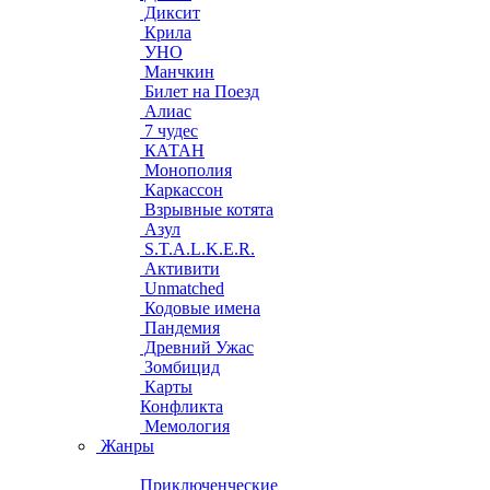
Диксит
Крила
УНО
Манчкин
Билет на Поезд
Алиас
7 чудес
КАТАН
Монополия
Каркассон
Взрывные котята
Азул
S.T.A.L.K.E.R.
Активити
Unmatched
Кодовые имена
Пандемия
Древний Ужас
Зомбицид
Карты
Конфликта
Мемология
Жанры
Приключенческие