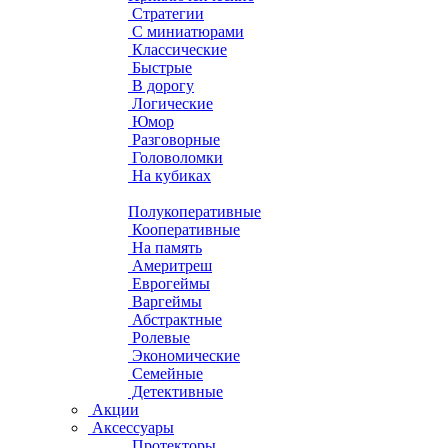
Стратегии
С миниатюрами
Классические
Быстрые
В дорогу
Логические
Юмор
Разговорные
Головоломки
На кубиках
Полукоперативные
Кооперативные
На память
Америтреш
Еврогеймы
Варгеймы
Абстрактные
Ролевые
Экономические
Семейные
Детективные
Акции
Аксессуары
Протекторы