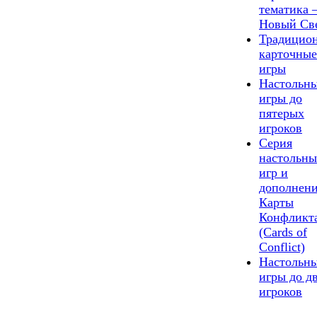
тематика 
Новый Св
Традицио
карточные
игры
Настольн
игры до
пятерых
игроков
Серия
настольны
игр и
дополнен
Карты
Конфликт
(Cards of
Сonflict)
Настольн
игры до д
игроков