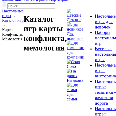
Настольные
игры
Настольн
Каталог
Детские
Каталог игр
игры для
игр карты
девочек
Карты
Наборы
Для
Конфликта,
конфликта,
настольны
новичков
Мемология
игр
мемология
Веселые
Для
настольны
компании
игры
Настольна
Соло
игра-
викторина
На двоих
Настольн
игры:
тематика 
Для
железная
семьи
дорога
Настольн
игры: