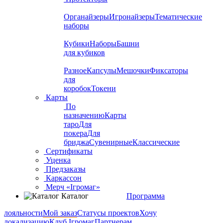
Органайзеры
Игронайзеры
Тематические
наборы
Кубики
Наборы
Башни
для кубиков
Разное
Капсулы
Мешочки
Фиксаторы
для
коробок
Токени
Карты
По
назначению
Карты
таро
Для
покера
Для
бриджа
Сувенирные
Классические
Сертификаты
Уценка
Предзаказы
Каркассон
Мерч «Ігромаг»
Каталог
Программа
лояльности
Мой заказ
Статусы проектов
Хочу
локализацию
Клуб Ігромаг
Партнерам