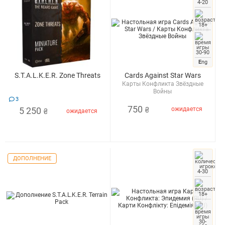
4-20
18+
30-90
E
ng
S.T.A.L.K.E.R. Zone Threats
Cards Against Star Wars
Карты Конфликта Звёздные
Войны
3
750
5 250
ожидается
₴
ожидается
₴
ДОПОЛНЕНИЕ
4-30
18+
30-