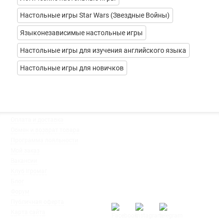
Настольные игры Star Wars (Звездные Войны)
Языконезависимые настольные игры
Настольные игры для изучения английского языка
Настольные игры для новичков
◦
Оплата и доставка
Мы работаем:
◦
Обмен и возврат товара
Пн-Пт: с 10:00 до 20:00
◦
Программа лояльности
Сб-Вс: с 12:00 до 18:00
◦
Мой заказ
◦
Вакансии
◦
Клуб Ігромаг
◦
Блог
◦
Форум
◦
Публичная оферта
◦
Карта сайта