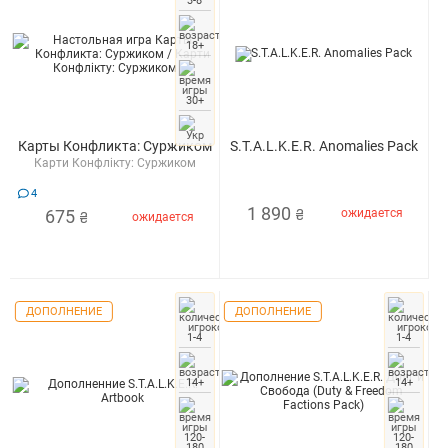
3-8
18+
30+
Карты Конфликта: Суржиком
S.T.A.L.K.E.R. Anomalies Pack
Карти Конфлікту: Суржиком
4
1 890
675
ожидается
₴
ожидается
₴
ДОПОЛНЕНИЕ
ДОПОЛНЕНИЕ
1-4
1-4
14+
14+
120-
120-
180
180