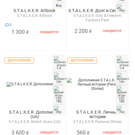
E
ng
S.T.A.L.K.E.R. Artbook
S.T.A.L.K.E.R. Долг и Свобода
S.T.A.L.K.E.R. Artbook
S.T.A.L.K.E.R. Duty & Freedom
Factions Pack
2
2 200
1 300
ожидается
₴
ожидается
₴
ДОПОЛНЕНИЕ
ДОПОЛНЕНИЕ
1-4
1-4
14+
14+
120-
120-
180
180
S.T.A.L.K.E.R. Дополнение
S.T.A.L.K.E.R. Личные
(UA)
истории
S.T.A.L.K.E.R. Stretch Goals (UA)
S.T.A.L.K.E.R. Personal Stories
3 600
560
ожидается
ожидается
₴
₴