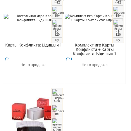
4-12
4-12
18+
18+
60-
45-
120
120
Р
у
Р
у
Карты Конфликта: Ыдишын 1
Комплект игр Карты
Конфликта + Карты
Конфликта: Ыдишын 1
1
1
Нет в продаже
Нет в продаже
4-30
18+
60-90