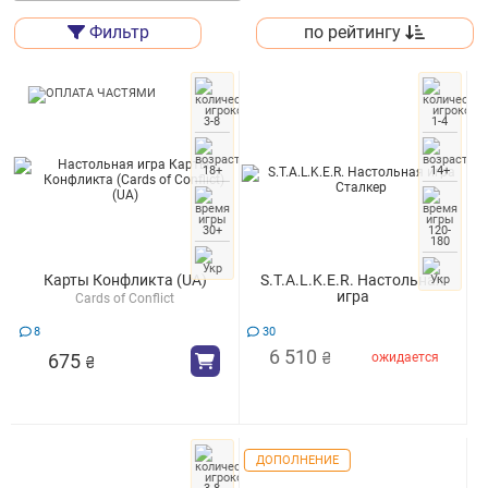
Фильтр
по рейтингу
3-8
1-4
18+
14+
30+
120-
180
Карты Конфликта (UA)
S.T.A.L.K.E.R. Настольная
игра
Cards of Сonflict
8
30
6 510
ожидается
675
₴
₴
ДОПОЛНЕНИЕ