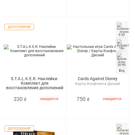
ДОПОЛНЕНИЕ
4-20
18+
30-90
E
ng
S.T.A.L.K.E.R. Наклейки.
Cards Against Disney
Комплект для
Карты Конфликта Дисней
восстановления дополнений
S.T.A.L.K.E.R. Maps & Stickers
Recharge Pack 2
330
750
ожидается
ожидается
₴
₴
ДОПОЛНЕНИЕ