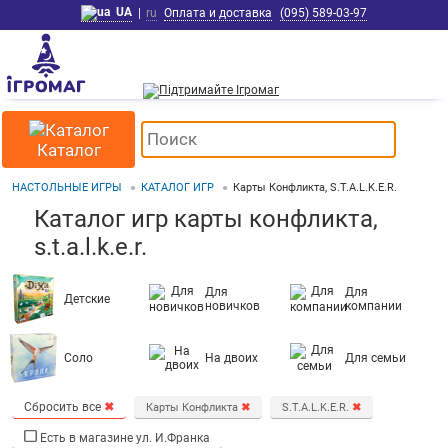
UA
|
ru
Оплата и доставка
(095) 589-03-97
Каталог
НАСТОЛЬНЫЕ ИГРЫ
КАТАЛОГ ИГР
Карты Конфликта, S.T.A.L.K.E.R.
Каталог игр карты конфликта,
s.t.a.l.k.e.r.
Для
Для
Детские
новичков
компании
Соло
На двоих
Для семьи
Сбросить все
✖
Карты Конфликта
✖
S.T.A.L.K.E.R.
✖
Есть в магазине ул. И.Франка