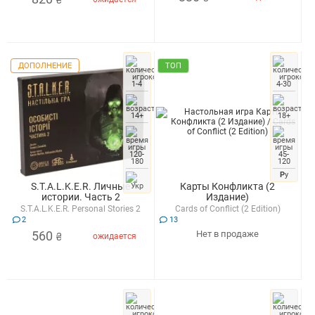
₴
ДОПОЛНЕНИЕ
ТОП
1-4
4-30
14+
18+
120-
45-
180
120
Р
у
S.T.A.L.K.E.R. Личные
Карты Конфликта (2
истории. Часть 2
Издание)
S.T.A.L.K.E.R. Personal Stories 2
Cards of Сonflict (2 Edition)
2
13
560
Нет в продаже
ожидается
₴