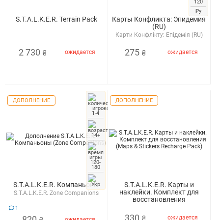
120
Р
у
S.T.A.L.K.E.R. Terrain Pack
Карты Конфликта: Эпидемия
(RU)
Карти Конфлікту: Епідемія (RU)
2 730
275
ожидается
ожидается
₴
₴
ДОПОЛНЕНИЕ
ДОПОЛНЕНИЕ
1-4
14+
120-
180
S.T.A.L.K.E.R. Компаньоны
S.T.A.L.K.E.R. Карты и
наклейки. Комплект для
S.T.A.L.K.E.R. Zone Companions
восстановления
S.T.A.L.K.E.R. Maps & Stickers
1
Recharge Pack
330
820
ожидается
₴
ожидается