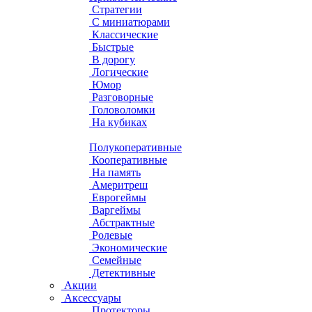
Стратегии
С миниатюрами
Классические
Быстрые
В дорогу
Логические
Юмор
Разговорные
Головоломки
На кубиках
Полукоперативные
Кооперативные
На память
Америтреш
Еврогеймы
Варгеймы
Абстрактные
Ролевые
Экономические
Семейные
Детективные
Акции
Аксессуары
Протекторы