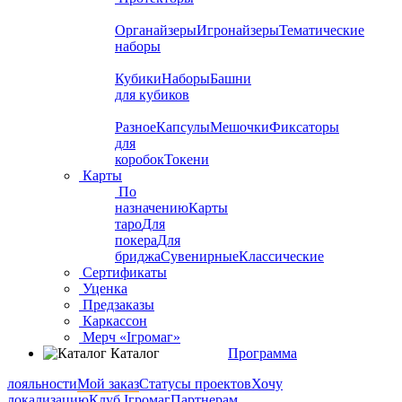
Органайзеры
Игронайзеры
Тематические
наборы
Кубики
Наборы
Башни
для кубиков
Разное
Капсулы
Мешочки
Фиксаторы
для
коробок
Токени
Карты
По
назначению
Карты
таро
Для
покера
Для
бриджа
Сувенирные
Классические
Сертификаты
Уценка
Предзаказы
Каркассон
Мерч «Ігромаг»
Каталог
Программа
лояльности
Мой заказ
Статусы проектов
Хочу
локализацию
Клуб Ігромаг
Партнерам