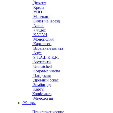
Диксит
Крила
УНО
Манчкин
Билет на Поезд
Алиас
7 чудес
КАТАН
Монополия
Каркассон
Взрывные котята
Азул
S.T.A.L.K.E.R.
Активити
Unmatched
Кодовые имена
Пандемия
Древний Ужас
Зомбицид
Карты
Конфликта
Мемология
Жанры
Приключенческие