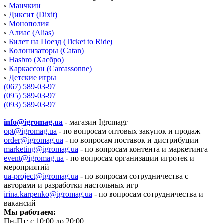
◦
Манчкин
◦
Диксит (Dixit)
◦
Монополия
◦
Алиас (Alias)
◦
Билет на Поезд (Ticket to Ride)
◦
Колонизаторы (Catan)
◦
Hasbro (Хасбро)
◦
Каркассон (Carcassonne)
◦
Детские игры
(067) 589-03-97
(095) 589-03-97
(093) 589-03-97
info@igromag.ua
- магазин Igromagг
opt@igromag.ua
- по вопросам оптовых закупок и продаж
order@igromag.ua
- по вопросам поставок и дистрибуции
marketing@igromag.ua
- по вопросам контента и маркетинга
event@igromag.ua
- по вопросам организации игротек и
мероприятий
ua-project@igromag.ua
- по вопросам сотрудничества с
авторами и разработки настольных игр
irina.karpenko@igromag.ua
- по вопросам сотрудничества и
вакансий
Мы работаем:
Пн-Пт: с 10:00 до 20:00