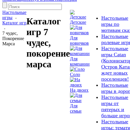
Настольные
игры
Настольные
Каталог
Детские
Каталог игр
игры по
игр 7
мотивам ска
7 чудес,
Настольные
Для
Покорение
чудес,
ролевые игр
новичков
Марса
Настольные
покорение
игры Catan
Для
(Колонизато
марса
компании
Остров Ката
ждет новых
Соло
поселенцев!
Настольные
На двоих
игры в доро
Настольные
игры от
Для
пятерых и
семьи
больше игро
Настольные
игры: темат