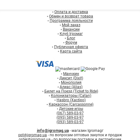
◦
Оплата и доставка
◦
Обмен и возврат товара
◦
Программа лояльности
◦
Мой заказ
◦
Вакансии
◦
Клуб Ігромаг
◦
Блог
◦
Форум
◦
Публичная оферта
◦
Карта сайта
◦
Манчкин
◦
Диксит (Dixit)
◦
Монополия
◦
Алиас (Alias)
◦
Билет на Поезд (Ticket to Ride)
◦
Колонизаторы (Catan)
◦
Hasbro (Хасбро)
◦
Каркассон (Carcassonne)
◦
Детские игры
(067) 589-03-97
(095) 589-03-97
(093) 589-03-97
info@igromag.ua
- магазин Igromagг
opt@igromag.ua
- по вопросам оптовых закупок и продаж
order@igromag.ua
- по вопросам поставок и дистрибуции