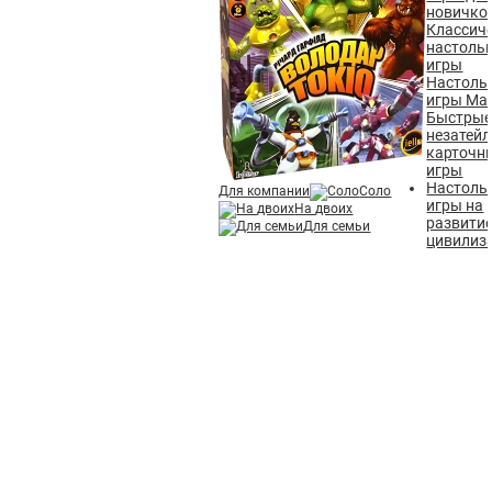
новичко
Классич
настоль
игры
Настоль
игры Ма
Быстрые
незатей
карточн
игры
Настоль
Для компании
Соло
игры на
На двоих
развити
Для семьи
цивилиз