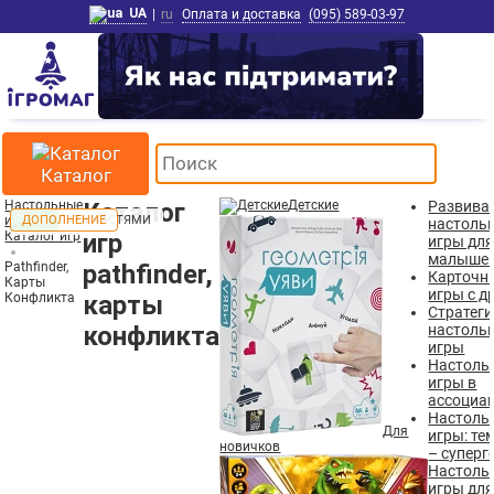
UA
|
ru
Оплата и доставка
(095) 589-03-97
Каталог
Настольные
Каталог
Детские
Развив
игры
ТОП
ДОПОЛНЕНИЕ
настоль
Каталог игр
игр
игры дл
малыше
Pathfinder,
pathfinder,
Карточн
Карты
игры с д
Конфликта
карты
Стратеги
конфликта
настоль
игры
Настоль
игры в
ассоциа
Настоль
Для
игры: те
новичков
– суперг
Настоль
игры дл