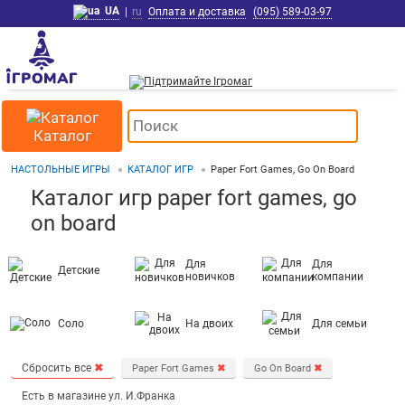
UA
|
ru
Оплата и доставка
(095) 589-03-97
Каталог
НАСТОЛЬНЫЕ ИГРЫ
КАТАЛОГ ИГР
Paper Fort Games, Go On Board
Каталог игр paper fort games, go
on board
Для
Для
Детские
новичков
компании
Соло
На двоих
Для семьи
Сбросить все
✖
Paper Fort Games
✖
Go On Board
✖
Есть в магазине ул. И.Франка