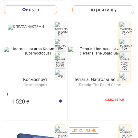
Фильтр
по рейтингу
1-4
1-4
10+
10+
60-90
120-
180
Космоспрут
Terraria. Настольная игра
Cosmoctopus
Terraria: The Board Game
1
ожидается
1 520
₴
ДОПОЛНЕНИЕ