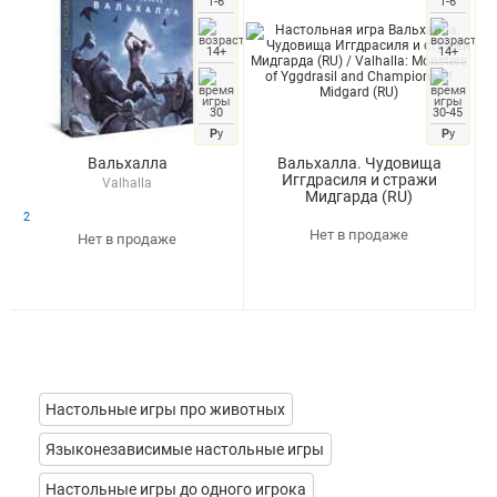
1-6
1-6
14+
14+
30
30-45
Р
у
Р
у
Вальхалла
Вальхалла. Чудовища
Иггдрасиля и стражи
Valhalla
Мидгарда (RU)
Valhalla: Monsters of Yggdrasil and
2
Champions of Midgard (RU)
Нет в продаже
Нет в продаже
Настольные игры про животных
Языконезависимые настольные игры
Настольные игры до одного игрока