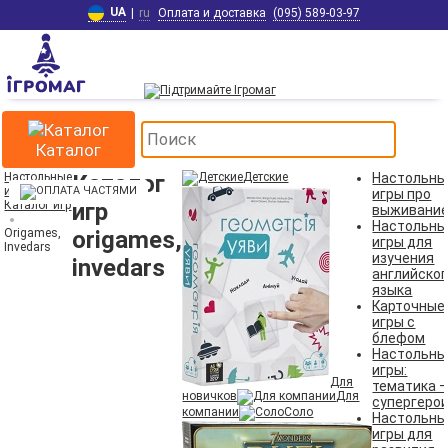
UA
|
ru
Оплата и доставка
(095) 589-03-97
Каталог
Настольные
Каталог
Детские
Настольны
игры
игры про
Каталог игр
игр
выживани
Настольны
Origames,
origames,
игры для
Invedars
изучения
invedars
английског
языка
Карточные
игры с
блефом
Настольны
игры:
Для
тематика 
новичков
Для
супергеро
компании
Соло
Настольны
игры для