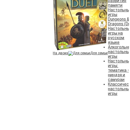
развития
памяти
Настольны
игры
Dungeons &
Dragons (D
Настольны
игры на
русском
языке
Алкогольн
настольны
На двоих
Для семьи
игры
Настольны
игры:
тематика 
ниндзя и
самураи
Классичес
настольны
игры