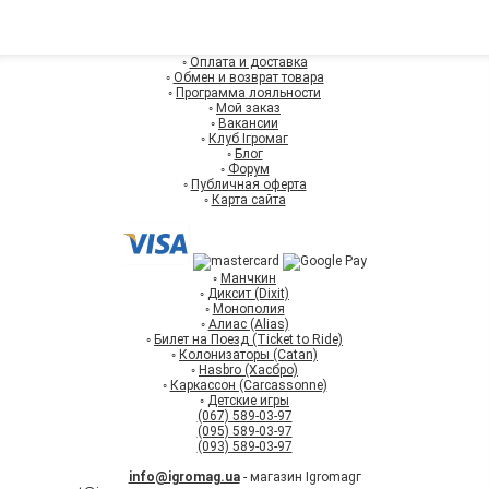
◦
Оплата и доставка
◦
Обмен и возврат товара
◦
Программа лояльности
◦
Мой заказ
◦
Вакансии
◦
Клуб Ігромаг
◦
Блог
◦
Форум
◦
Публичная оферта
◦
Карта сайта
◦
Манчкин
◦
Диксит (Dixit)
◦
Монополия
◦
Алиас (Alias)
◦
Билет на Поезд (Ticket to Ride)
◦
Колонизаторы (Catan)
◦
Hasbro (Хасбро)
◦
Каркассон (Carcassonne)
◦
Детские игры
(067) 589-03-97
(095) 589-03-97
(093) 589-03-97
info@igromag.ua
- магазин Igromagг