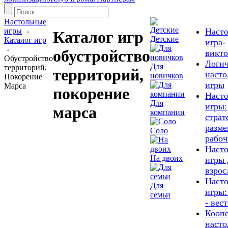
Настольные
игры
Насто
Каталог игр
Детские
Каталог игр
игра-
обустройство
викт
Обустройство
Логич
Для
территорий,
территорий,
насто
новичков
Покорение
игры
Марса
покорение
Наст
Для
игры:
марса
компании
страт
разм
Соло
рабоч
Наст
На двоих
игры 
взрос
Наст
Для
игры:
семьи
- вес
Кооп
насто