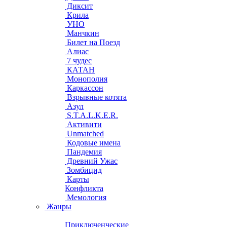
Диксит
Крила
УНО
Манчкин
Билет на Поезд
Алиас
7 чудес
КАТАН
Монополия
Каркассон
Взрывные котята
Азул
S.T.A.L.K.E.R.
Активити
Unmatched
Кодовые имена
Пандемия
Древний Ужас
Зомбицид
Карты
Конфликта
Мемология
Жанры
Приключенческие