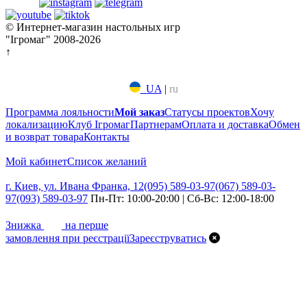
© Интернет-магазин настольных игр
"Ігромаг" 2008-2026
↑
UA
|
ru
Программа лояльности
Мой заказ
Статусы проектов
Хочу
локализацию
Клуб Ігромаг
Партнерам
Оплата и доставка
Обмен
и возврат товара
Контакты
Мой кабинет
Список желаний
г. Киев, ул. Ивана Франка, 12
(095) 589-03-97
(067) 589-03-
97
(093) 589-03-97
Пн-Пт: 10:00-20:00 | Сб-Вс: 12:00-18:00
7%
Знижка
на перше
замовлення при реєстрації
Зареєструватись