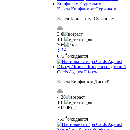
Карты Конфликта: Суржиком
Карти Конфлікту: Суржиком
3-8
18+
30+
4
₴
675
ожидается
Cards Against Disney
Карты Конфликта Дисней
4-20
18+
30-90
E
ng
₴
750
ожидается