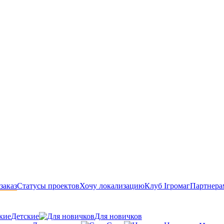
заказ
Статусы проектов
Хочу локализацию
Клуб Ігромаг
Партнера
Детские
Для новичков