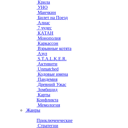
Крила
УНО
Манчкин
Билет на Поезд
Алиас
7 чудес
КАТАН
Монополия
Каркассон
Взрывные котята
Азул
S.T.A.L.K.E.R.
Активити
Unmatched
Кодовые имена
Пандемия
Древний Ужас
Зомбицид
Карты
Конфликта
Мемология
Жанры
Приключенческие
Стратегии