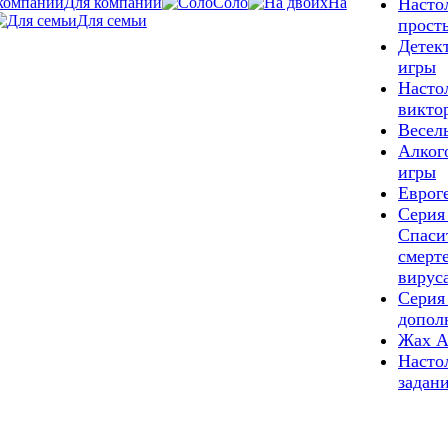
Для компании
Соло
На
Насто
Для семьи
прост
Детек
игры
Насто
викто
Весел
Алког
игры
Еврог
Серия
Спаси
смерт
вирус
Серия
допол
Жах А
Насто
задан