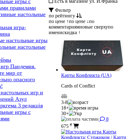
льные игры с
Есть в магазине ул. И.Франка
ыми правилами
Фильтр
тивные настольные
по рейтингу
по цене ↑
по цене ↓
по
комментариям
новые сверху
по
льная игра-
имени
скидка ↑
рина
ые настольные игры
ольные настольные
еймы
 игр Пандемия.
те мир от
Карты Конфликта (UA)
ельно опасного
а!
Cards of Сonflict
 настольных игр и
нений Азул
3-8
ркгема 3 редакція
18+
льные игры с
30+
иями
8
₴
675