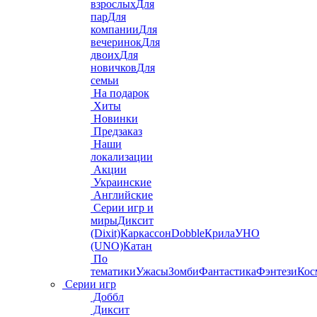
взрослых
Для
пар
Для
компании
Для
вечеринок
Для
двоих
Для
новичков
Для
семьи
На подарок
Хиты
Новинки
Предзаказ
Наши
локализации
Акции
Украинские
Английские
Серии игр и
миры
Диксит
(Dixit)
Каркассон
Dobble
Крила
УНО
(UNO)
Катан
По
тематики
Ужасы
Зомби
Фантастика
Фэнтези
Кос
Серии игр
Доббл
Диксит