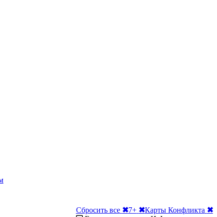
м
Сбросить все
✖
7+
✖
Карты Конфликта
✖