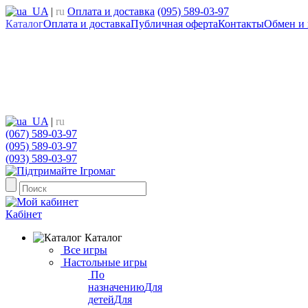
UA
|
ru
Оплата и доставка
(095) 589-03-97
Каталог
Оплата и доставка
Публичная оферта
Контакты
Обмен и 
UA
|
ru
(067) 589-03-97
(095) 589-03-97
(093) 589-03-97
Кабінет
Каталог
Все игры
Настольные игры
По
назначению
Для
детей
Для