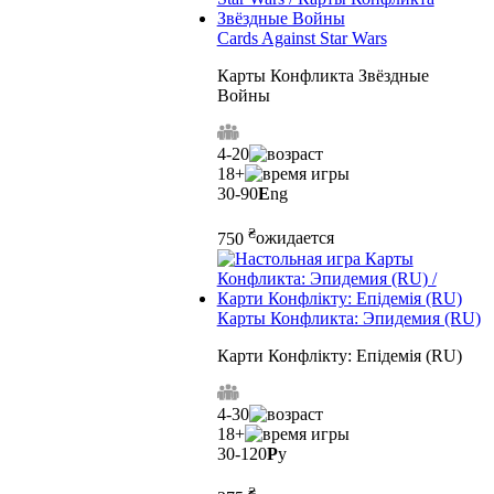
Cards Against Star Wars
Карты Конфликта Звёздные
Войны
4-20
18+
30-90
E
ng
₴
750
ожидается
Карты Конфликта: Эпидемия (RU)
Карти Конфлікту: Епідемія (RU)
4-30
18+
30-120
Р
у
₴