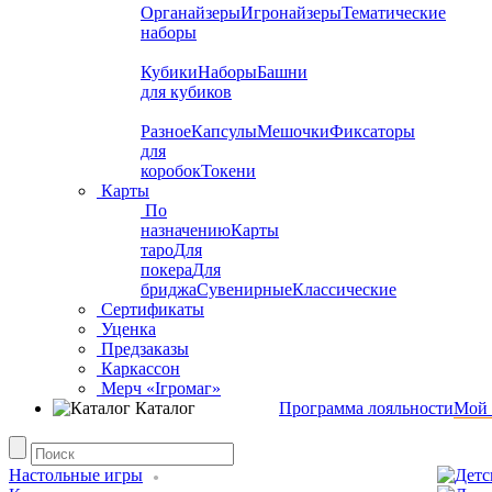
Органайзеры
Игронайзеры
Тематические
наборы
Кубики
Наборы
Башни
для кубиков
Разное
Капсулы
Мешочки
Фиксаторы
для
коробок
Токени
Карты
По
назначению
Карты
таро
Для
покера
Для
бриджа
Сувенирные
Классические
Сертификаты
Уценка
Предзаказы
Каркассон
Мерч «Ігромаг»
Каталог
Программа лояльности
Мой 
Настольные игры