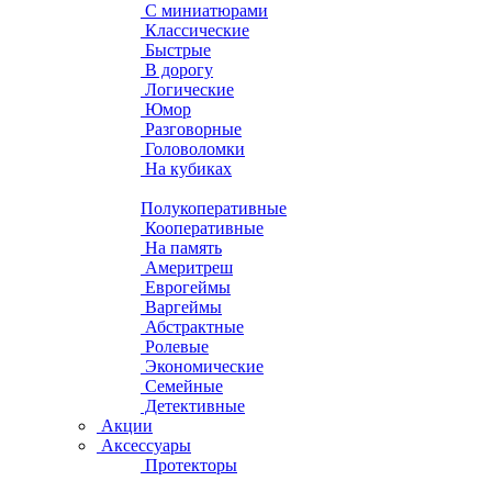
С миниатюрами
Классические
Быстрые
В дорогу
Логические
Юмор
Разговорные
Головоломки
На кубиках
Полукоперативные
Кооперативные
На память
Америтреш
Еврогеймы
Варгеймы
Абстрактные
Ролевые
Экономические
Семейные
Детективные
Акции
Аксессуары
Протекторы