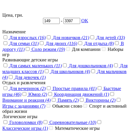
Цена, грн.
-
OK
Назначение
Для взрослых
(16)
Для новичков
(21)
Для детей
(33)
Для семьи
(31)
Для двоих
(116)
Для отдыха
(8)
В
дорогу
(11)
Соло режим
(19)
Для компании
Наборы
игр
Развивающие детские игры
Для самых маленьких
(11)
Для дошкольников
(4)
Для
младших классов
(1)
Для школьников
(4)
Для мальчиков
(4)
Для девочек
(1)
Отдых и развлечения
Для вечеринок
(2)
Простые правила
(41)
Быстрые
игры
(46)
Юмор
(2)
Координация движений
(1)
Внимание и реакция
(4)
Память
(2)
Викторины
(2)
Игры с заданиями
(7)
Обьясни слово
Спорт и активный
образ жизни
Логические игры
Головоломки
(8)
Соревновательные
(10)
Классические игры
(1)
Математические игры