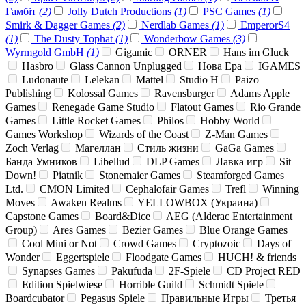
Гамбіт
(2)
Jolly Dutch Productions
(1)
PSC Games
(1)
Smirk & Dagger Games
(2)
Nerdlab Games
(1)
EmperorS4
(1)
The Dusty Tophat
(1)
Wonderbow Games
(3)
Wyrmgold GmbH
(1)
Gigamic
ORNER
Hans im Gluck
Hasbro
Glass Cannon Unplugged
Нова Ера
IGAMES
Ludonaute
Lelekan
Mattel
Studio H
Paizo
Publishing
Kolossal Games
Ravensburger
Adams Apple
Games
Renegade Game Studio
Flatout Games
Rio Grande
Games
Little Rocket Games
Philos
Hobby World
Games Workshop
Wizards of the Coast
Z-Man Games
Zoch Verlag
Магеллан
Стиль жизни
GaGa Games
Банда Умников
Libellud
DLP Games
Лавка игр
Sit
Down!
Piatnik
Stonemaier Games
Steamforged Games
Ltd.
CMON Limited
Cephalofair Games
Trefl
Winning
Moves
Awaken Realms
YELLOWBOX (Украина)
Capstone Games
Board&Dice
AEG (Alderac Entertainment
Group)
Ares Games
Bezier Games
Blue Orange Games
Cool Mini or Not
Crowd Games
Cryptozoic
Days of
Wonder
Eggertspiele
Floodgate Games
HUCH! & friends
Synapses Games
Pakufuda
2F-Spiele
CD Project RED
Edition Spielwiese
Horrible Guild
Schmidt Spiele
Boardcubator
Pegasus Spiele
Правильные Игры
Третья