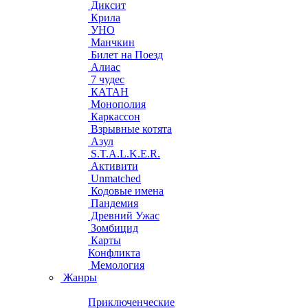
Диксит
Крила
УНО
Манчкин
Билет на Поезд
Алиас
7 чудес
КАТАН
Монополия
Каркассон
Взрывные котята
Азул
S.T.A.L.K.E.R.
Активити
Unmatched
Кодовые имена
Пандемия
Древний Ужас
Зомбицид
Карты
Конфликта
Мемология
Жанры
Приключенческие