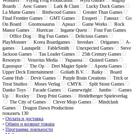
Wonders
Flying Frog Productions
Wyrd Games
Mighty
Boards
Aesc Games
Lark & Clam
Lucky Duck Games
La Mame Games
Birdwood Games
Greater Than Games
Final Frontier Games
GMT Games
Exuperi
Гавиал
Go
On Board
Gnomosaurus
Ариал
Game Works
Rock
Manor Games
Hurrican
Ingame Quest
Four Fun Games
Office Dog
Big Fun Games
Delicious Games
PlayMonster
Korea Boardgames
Invedars
Origames
A-
games
Lautapelit
FableSmith
Unexpected Games
Steve
Jackson Games
Tau Leader Games
25th Century Games
Resonym
Vesuvius Media
Украина
Quined Games
Единорог
The Op
Drei Magier Spiele
Aporta Games
Upper Deck Entertainment
Goliath B.V.
Baiky
Board
Game Hub
Devir Games
Purple Brain Creations
Trick or
Treat Studios
Moses Verlag
CMYK
Split Stone Games
Danko Toys
Facade Games
Gamewright
Jumbo
Games
Up
Roxley
Deep Print Games
Heidelberger Spieleverlag
The City of Games
Clever Mojo Games
Mindclash
Games
Dragon Dawn Productions
показать 130
◦
Оплата и доставка
◦
Обмен и возврат товара
◦
Программа лояльности