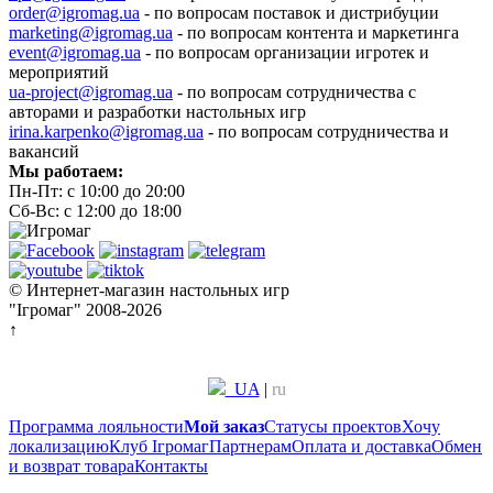
order@igromag.ua
- по вопросам поставок и дистрибуции
marketing@igromag.ua
- по вопросам контента и маркетинга
event@igromag.ua
- по вопросам организации игротек и
мероприятий
ua-project@igromag.ua
- по вопросам сотрудничества с
авторами и разработки настольных игр
irina.karpenko@igromag.ua
- по вопросам сотрудничества и
вакансий
Мы работаем:
Пн-Пт: с 10:00 до 20:00
Сб-Вс: с 12:00 до 18:00
© Интернет-магазин настольных игр
"Ігромаг" 2008-2026
↑
UA
|
ru
Программа лояльности
Мой заказ
Статусы проектов
Хочу
локализацию
Клуб Ігромаг
Партнерам
Оплата и доставка
Обмен
и возврат товара
Контакты