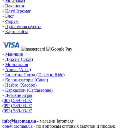
◦
Мой заказ
◦
Вакансии
◦
Клуб Ігромаг
◦
Блог
◦
Форум
◦
Публичная оферта
◦
Карта сайта
◦
Манчкин
◦
Диксит (Dixit)
◦
Монополия
◦
Алиас (Alias)
◦
Билет на Поезд (Ticket to Ride)
◦
Колонизаторы (Catan)
◦
Hasbro (Хасбро)
◦
Каркассон (Carcassonne)
◦
Детские игры
(067) 589-03-97
(095) 589-03-97
(093) 589-03-97
info@igromag.ua
- магазин Igromagг
opt@igromag.ua
- по вопросам оптовых закупок и продаж