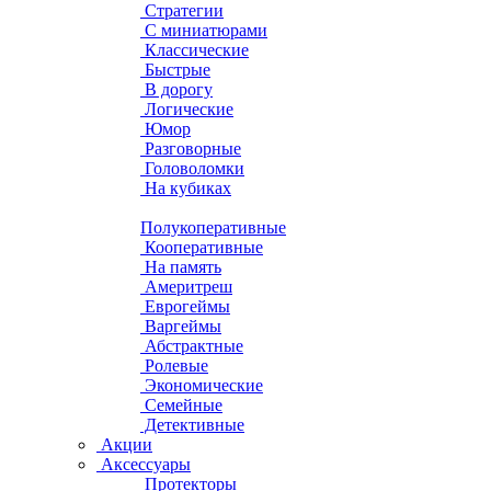
Стратегии
С миниатюрами
Классические
Быстрые
В дорогу
Логические
Юмор
Разговорные
Головоломки
На кубиках
Полукоперативные
Кооперативные
На память
Америтреш
Еврогеймы
Варгеймы
Абстрактные
Ролевые
Экономические
Семейные
Детективные
Акции
Аксессуары
Протекторы