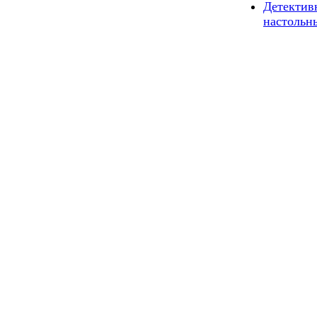
Детектив
настольн