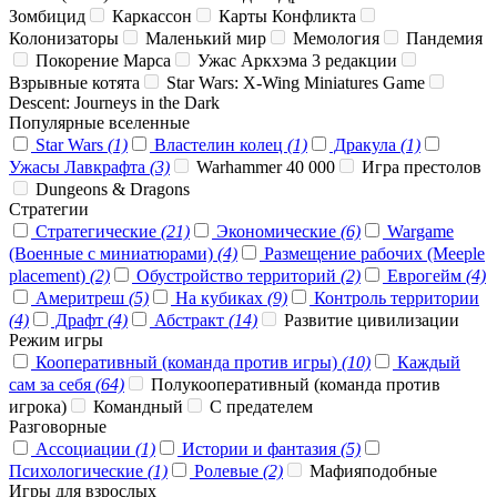
Зомбицид
Каркассон
Карты Конфликта
Колонизаторы
Маленький мир
Мемология
Пандемия
Покорение Марса
Ужас Аркхэма 3 редакции
Взрывные котята
Star Wars: X-Wing Miniatures Game
Descent: Journeys in the Dark
Популярные вселенные
Star Wars
(1)
Властелин колец
(1)
Дракула
(1)
Ужасы Лавкрафта
(3)
Warhammer 40 000
Игра престолов
Dungeons & Dragons
Стратегии
Стратегические
(21)
Экономические
(6)
Wargame
(Военные с миниатюрами)
(4)
Размещение рабочих (Meeple
placement)
(2)
Обустройство территорий
(2)
Еврогейм
(4)
Америтреш
(5)
На кубиках
(9)
Контроль территории
(4)
Драфт
(4)
Абстракт
(14)
Развитие цивилизации
Режим игры
Кооперативный (команда против игры)
(10)
Каждый
сам за себя
(64)
Полукооперативный (команда против
игрока)
Командный
С предателем
Разговорные
Ассоциации
(1)
Истории и фантазия
(5)
Психологические
(1)
Ролевые
(2)
Мафияподобные
Игры для взрослых