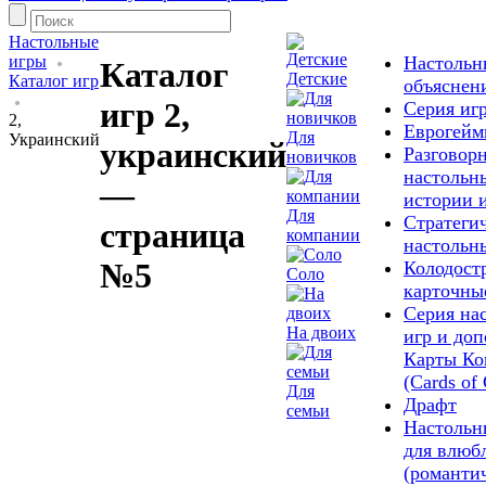
Настольные
игры
Настольн
Каталог
Детские
Каталог игр
объяснен
игр 2,
Серия иг
2,
Еврогей
Для
Украинский
украинский
Разговор
новичков
настольн
—
истории 
Для
Стратеги
страница
компании
настольн
№5
Колодост
Соло
карточны
Серия на
На двоих
игр и до
Карты Ко
(Cards of 
Для
Драфт
семьи
Настольн
для влюб
(романти