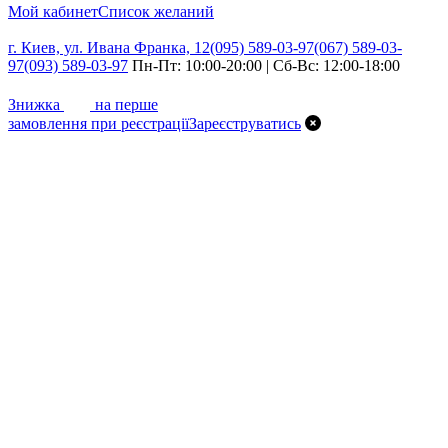
Мой кабинет
Список желаний
г. Киев, ул. Ивана Франка, 12
(095) 589-03-97
(067) 589-03-
97
(093) 589-03-97
Пн-Пт: 10:00-20:00 | Сб-Вс: 12:00-18:00
7%
Знижка
на перше
замовлення при реєстрації
Зареєструватись