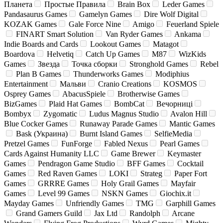
Планета
Простые Правила
Brain Box
Leder Games
Pandasaurus Games
Gamelyn Games
Dire Wolf Digital
KOZAK Games
Gale Force Nine
Amigo
Feuerland Spiele
FINART Smart Solution
Van Ryder Games
Ankama
Indie Boards and Cards
Lookout Games
Matagot
Boardova
Helvetiq
Catch Up Games
M87
WizKids
Games
Звезда
Точка сборки
Stronghold Games
Rebel
Plan B Games
Thunderworks Games
Modiphius
Entertainment
Мальви
Cranio Creations
KOSMOS
Osprey Games
AbacusSpiele
Brotherwise Games
BizGames
Plaid Hat Games
BombCat
Вечорниці
Bombyx
Zygomatic
Ludus Magnus Studio
Avalon Hill
Blue Cocker Games
Runaway Parade Games
Mantic Games
Bask (Украина)
Burnt Island Games
SelfieMedia
Pretzel Games
FunForge
Fabled Nexus
Pearl Games
Cards Against Humanity LLC
Game Brewer
Keymaster
Games
Pendragon Game Studio
BFF Games
Cocktail
Games
Red Raven Games
LOKI
Strateg
Paper Fort
Games
GRRRE Games
Holy Grail Games
Mayfair
Games
Level 99 Games
NSKN Games
Giochix.it
Mayday Games
Unfriendly Games
TMG
Garphill Games
Grand Gamers Guild
Jax Ltd
Randolph
Arcane