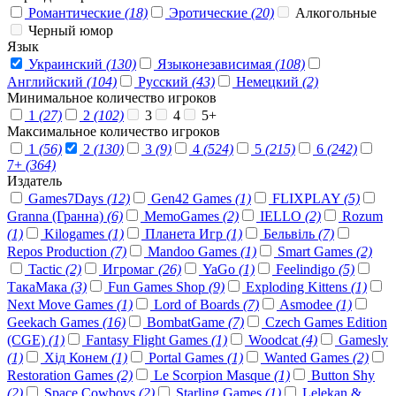
Романтические
(18)
Эротические
(20)
Алкогольные
Черный юмор
Язык
Украинский
(130)
Языконезависимая
(108)
Английский
(104)
Русский
(43)
Немецкий
(2)
Минимальное количество игроков
1
(27)
2
(102)
3
4
5+
Максимальное количество игроков
1
(56)
2
(130)
3
(9)
4
(524)
5
(215)
6
(242)
7+
(364)
Издатель
Games7Days
(12)
Gen42 Games
(1)
FLIXPLAY
(5)
Granna (Гранна)
(6)
MemoGames
(2)
IELLO
(2)
Rozum
(1)
Kilogames
(1)
Планета Игр
(1)
Бельвіль
(7)
Repos Production
(7)
Mandoo Games
(1)
Smart Games
(2)
Tactic
(2)
Игромаг
(26)
YaGo
(1)
Feelindigo
(5)
ТакаМака
(3)
Fun Games Shop
(9)
Exploding Kittens
(1)
Next Move Games
(1)
Lord of Boards
(7)
Asmodee
(1)
Geekach Games
(16)
BombatGame
(7)
Czech Games Edition
(CGE)
(1)
Fantasy Flight Games
(1)
Woodcat
(4)
Gamesly
(1)
Хід Конем
(1)
Portal Games
(1)
Wanted Games
(2)
Restoration Games
(2)
Le Scorpion Masque
(1)
Button Shy
(2)
Space Cowboys
(2)
Starling Games
(1)
Lelekan &