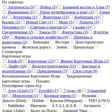
По тематике
Античность
(5)
Война
(5)
Ближний восток и Азия
(7)
Выживание
(1)
Герои мультфильмов и книг
(2)
Гонки
(1)
Детективы
(1)
Животные
(15)
Киберпанк
(1)
Космос
(2)
Новый Свет
(1)
Море
(5)
Пираты
(3)
Призраки
(1)
Самураи и ниндзя
(2)
Сказки
(1)
Средневековье
(2)
Ужасы
(9)
Фантастика
(3)
Фэнтези
(29)
Ферма и сельское хозяйство
(4)
Шпионы и
разведчики
(2)
Вампиры
Вестерн
Доисторические
времена
Железная дорога
Зомби
Пришельцы
Супергерои
Карточные игры
Блеф
(5)
Карточные
(22)
Живые Карточные Игры
(2)
Драфт
(18)
Колодостроительные
(15)
Быстрые и
незатейливые
(5)
Приключения
(7)
Сбор сетов
(9)
Коллекционные Карточные Игры
Традиционные
карточные игры
Пасьянс
Популярные серии игр
Азул (Azul)
(1)
Everdell
(1)
7 чудес
(4)
Unmatched
(5)
Монополия
(1)
Кодовые имена
(1)
Ведьмак
Диксит (Dixit)
Dobble
Крылья (Wingspan)
УНО (UNO)
Pathfinder
Манчкин
S.T.A.L.K.E.R.
Активити
Алиас (Alias)
Билет на Поезд
Древний Ужас