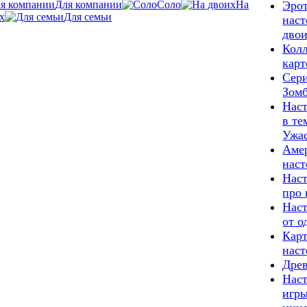
Для компании
Соло
На
Эро
х
Для семьи
наст
дво
Кол
кар
Сери
Зом
Нас
в те
Ужа
Аме
наст
Нас
про 
Нас
от о
Кар
наст
Дре
Нас
игры