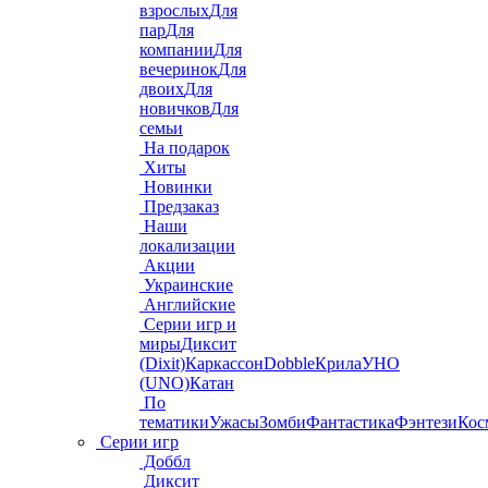
взрослых
Для
пар
Для
компании
Для
вечеринок
Для
двоих
Для
новичков
Для
семьи
На подарок
Хиты
Новинки
Предзаказ
Наши
локализации
Акции
Украинские
Английские
Серии игр и
миры
Диксит
(Dixit)
Каркассон
Dobble
Крила
УНО
(UNO)
Катан
По
тематики
Ужасы
Зомби
Фантастика
Фэнтези
Кос
Серии игр
Доббл
Диксит