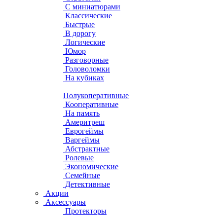
С миниатюрами
Классические
Быстрые
В дорогу
Логические
Юмор
Разговорные
Головоломки
На кубиках
Полукоперативные
Кооперативные
На память
Америтреш
Еврогеймы
Варгеймы
Абстрактные
Ролевые
Экономические
Семейные
Детективные
Акции
Аксессуары
Протекторы