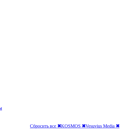
м
Сбросить все
✖
KOSMOS
✖
Vesuvius Media
✖