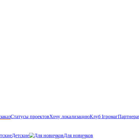
заказ
Статусы проектов
Хочу локализацию
Клуб Ігромаг
Партнера
Детские
Для новичков