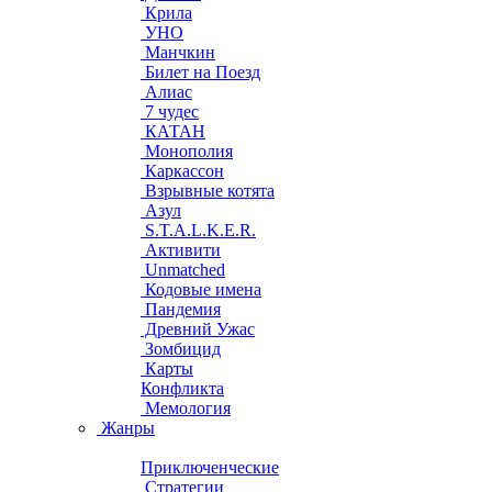
Крила
УНО
Манчкин
Билет на Поезд
Алиас
7 чудес
КАТАН
Монополия
Каркассон
Взрывные котята
Азул
S.T.A.L.K.E.R.
Активити
Unmatched
Кодовые имена
Пандемия
Древний Ужас
Зомбицид
Карты
Конфликта
Мемология
Жанры
Приключенческие
Стратегии