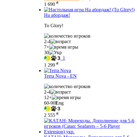
₴
1 690
На абордаж!
To Glory!
2-4
7+
30
1
₴
1 299
Terra Nova - EN
2-4
12+
60-90
E
ng
₴
2 555