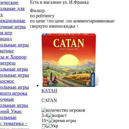
тические
Есть в магазине ул. И.Франка
ольные для
Фильтр
их
по рейтингу
лекционные
по цене ↑
по цене ↓
по комментариям
новые
сверху
по имени
скидка ↑
точные игры
я игр
бицид
тольные игры
матике
сы и Хоррор
ритреш
ольные игры
тольные игры
космос
тольные игры
КАТАН
дного игрока
точные
CATAN
ольные игры
вний Ужас
3-4
тольные
10+
: тематика –
75