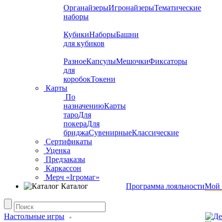
Органайзеры
Игронайзеры
Тематические
наборы
Кубики
Наборы
Башни
для кубиков
Разное
Капсулы
Мешочки
Фиксаторы
для
коробок
Токени
Карты
По
назначению
Карты
таро
Для
покера
Для
бриджа
Сувенирные
Классические
Сертификаты
Уценка
Предзаказы
Каркассон
Мерч «Ігромаг»
Каталог
Программа лояльности
Мой 
Настольные игры