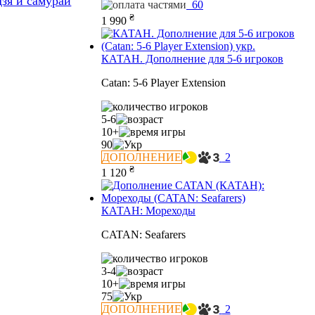
зя и самураи
60
₴
1 990
КАТАН. Дополнение для 5-6 игроков
Catan: 5-6 Player Extension
5-6
10+
90
ДОПОЛНЕНИЕ
2
₴
1 120
КАТАН: Мореходы
CATAN: Seafarers
3-4
10+
75
ДОПОЛНЕНИЕ
2