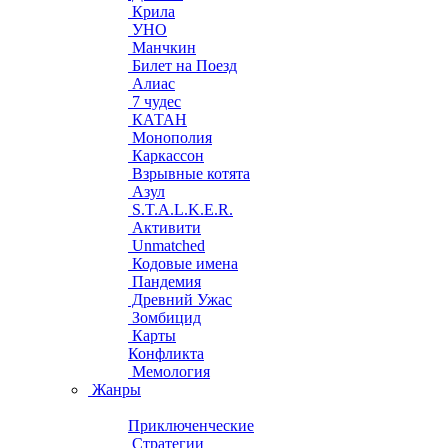
Крила
УНО
Манчкин
Билет на Поезд
Алиас
7 чудес
КАТАН
Монополия
Каркассон
Взрывные котята
Азул
S.T.A.L.K.E.R.
Активити
Unmatched
Кодовые имена
Пандемия
Древний Ужас
Зомбицид
Карты
Конфликта
Мемология
Жанры
Приключенческие
Стратегии