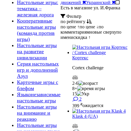
Настольные игры:
движений
✖
Украинский
✖
Есть в магазине ул. И.Франка
тематика –
железная дорога
Фильтр
Кооперативные
по рейтингу
настольные игры
по цене ↑
по цене ↓
по
комментариям
новые сверху
по
(команда против
имени
скидка ↑
игры)
Настольные игры
на развитие
цивилизации
Кортекс
Серия настольных
Cortex challenge
игр и дополнений
Азул
Карточные игры с
2-6
блефом
8+
15
Языконезависимые
2
настольные игры
₴
399
ожидается
Настольные игры
на внимание и
Klask 4 (UA)
реакцию
Настольные игры