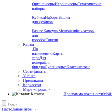
Органайзеры
Игронайзеры
Тематические
наборы
Кубики
Наборы
Башни
для кубиков
Разное
Капсулы
Мешочки
Фиксаторы
для
коробок
Токени
Карты
По
назначению
Карты
таро
Для
покера
Для
бриджа
Сувенирные
Классические
Сертификаты
Уценка
Предзаказы
Каркассон
Мерч «Ігромаг»
Каталог
Программа лояльности
Мой 
Настольные игры