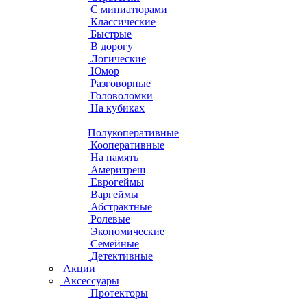
С миниатюрами
Классические
Быстрые
В дорогу
Логические
Юмор
Разговорные
Головоломки
На кубиках
Полукоперативные
Кооперативные
На память
Америтреш
Еврогеймы
Варгеймы
Абстрактные
Ролевые
Экономические
Семейные
Детективные
Акции
Аксессуары
Протекторы