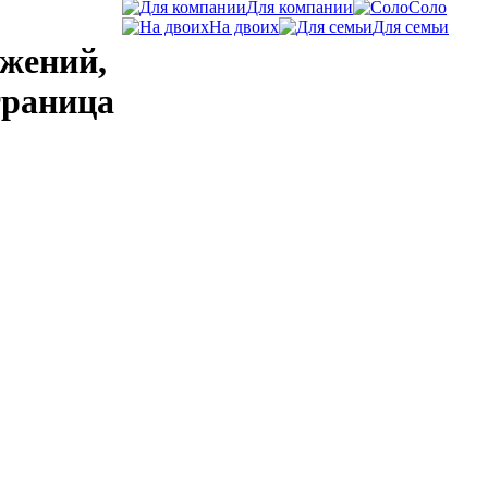
Для компании
Соло
На двоих
Для семьи
жений,
траница