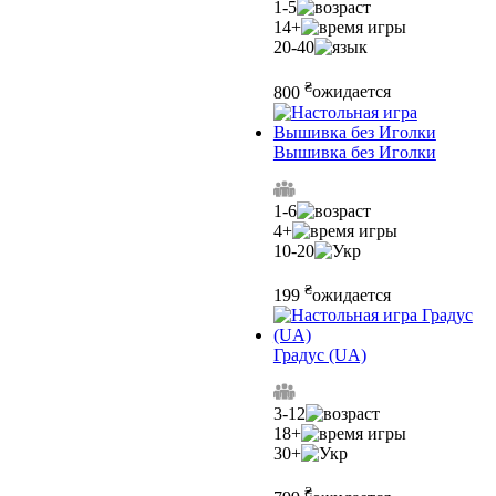
1-5
14+
20-40
₴
800
ожидается
Вышивка без Иголки
1-6
4+
10-20
₴
199
ожидается
Градус (UA)
3-12
18+
30+
₴