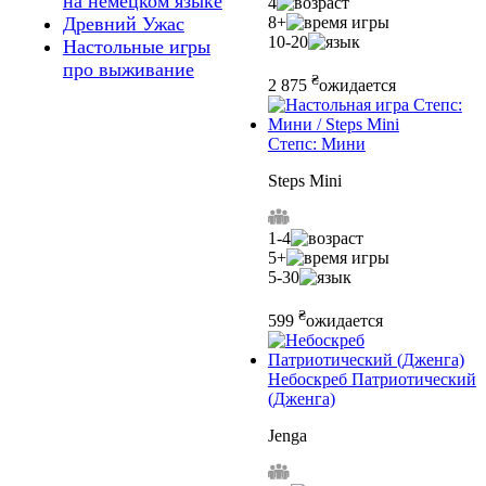
на немецком языке
4
8+
Древний Ужас
10-20
Настольные игры
про выживание
₴
2 875
ожидается
Степс: Мини
Steps Mini
1-4
5+
5-30
₴
599
ожидается
Небоскреб Патриотический
(Дженга)
Jenga