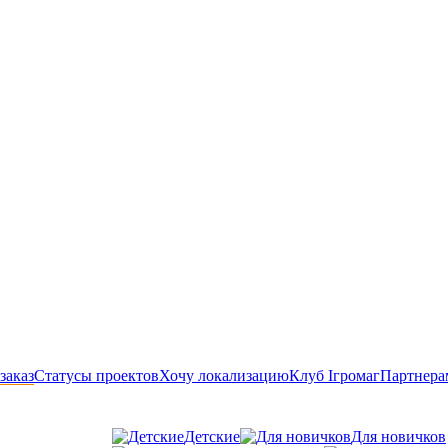
заказ
Статусы проектов
Хочу локализацию
Клуб Ігромаг
Партнера
Детские
Для новичков