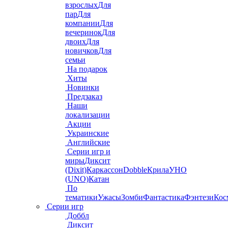
взрослых
Для
пар
Для
компании
Для
вечеринок
Для
двоих
Для
новичков
Для
семьи
На подарок
Хиты
Новинки
Предзаказ
Наши
локализации
Акции
Украинские
Английские
Серии игр и
миры
Диксит
(Dixit)
Каркассон
Dobble
Крила
УНО
(UNO)
Катан
По
тематики
Ужасы
Зомби
Фантастика
Фэнтези
Кос
Серии игр
Доббл
Диксит