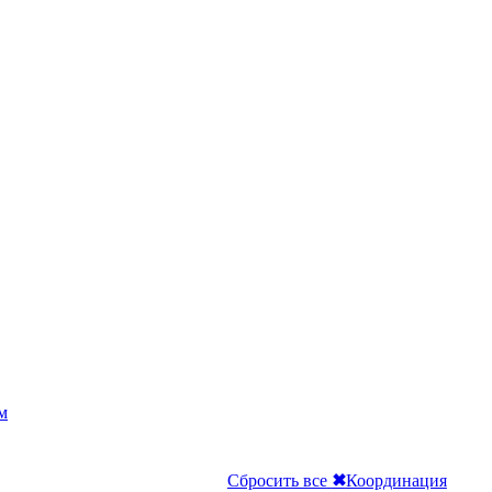
м
Сбросить все
✖
Координация