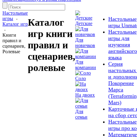
Настольные
игры
Настольные
Каталог
Детские
Каталог игр
игры Unmat
игр книги
Настольные
Книги
игры для
Для
правил и
правил и
изучения
новичков
сценариев,
английского
Ролевые
сценариев,
языка
Для
Серия
ролевые
компании
настольных
и дополнен
Соло
Покорение
Марса
На двоих
(Terraformi
Mars)
Карточные 
Для
на сбор сет
семьи
Настольные
игры про к
Математиче