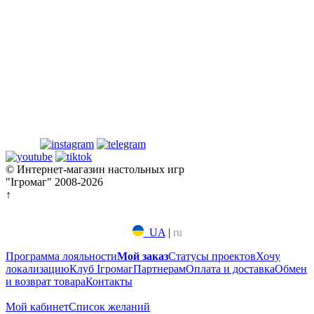
© Интернет-магазин настольных игр
"Ігромаг" 2008-2026
↑
UA
|
ru
Программа лояльности
Мой заказ
Статусы проектов
Хочу
локализацию
Клуб Ігромаг
Партнерам
Оплата и доставка
Обмен
и возврат товара
Контакты
Мой кабинет
Список желаний