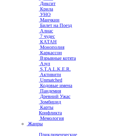
Диксит
Крила
УНО
Манчкин
Билет на Поезд
Алиас
7 чудес
КАТАН
Монополия
Каркассон
Взрывные котята
Азул
S.T.A.L.K.E.R.
Активити
Unmatched
Кодовые имена
Пандемия
Древний Ужас
Зомбицид
Карты
Конфликта
Мемология
Жанры
Приключенческие