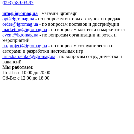
(093) 589-03-97
info@igromag.ua
- магазин Igromagг
opt@igromag.ua
- по вопросам оптовых закупок и продаж
order@igromag.ua
- по вопросам поставок и дистрибуции
marketing@igromag.ua
- по вопросам контента и маркетинга
event@igromag.ua
- по вопросам организации игротек и
мероприятий
ua-project@igromag.ua
- по вопросам сотрудничества с
авторами и разработки настольных игр
irina.karpenko@igromag.ua
- по вопросам сотрудничества и
вакансий
Мы работаем:
Пн-Пт: с 10:00 до 20:00
Сб-Вс: с 12:00 до 18:00