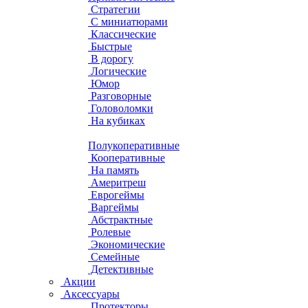
Стратегии
С миниатюрами
Классические
Быстрые
В дорогу
Логические
Юмор
Разговорные
Головоломки
На кубиках
Полукоперативные
Кооперативные
На память
Америтреш
Еврогеймы
Варгеймы
Абстрактные
Ролевые
Экономические
Семейные
Детективные
Акции
Аксессуары
Протекторы