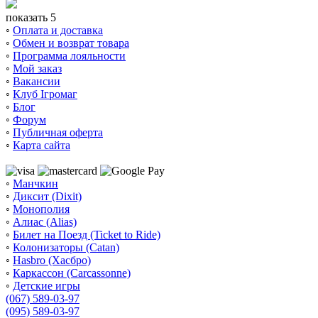
показать 5
◦
Оплата и доставка
◦
Обмен и возврат товара
◦
Программа лояльности
◦
Мой заказ
◦
Вакансии
◦
Клуб Ігромаг
◦
Блог
◦
Форум
◦
Публичная оферта
◦
Карта сайта
◦
Манчкин
◦
Диксит (Dixit)
◦
Монополия
◦
Алиас (Alias)
◦
Билет на Поезд (Ticket to Ride)
◦
Колонизаторы (Catan)
◦
Hasbro (Хасбро)
◦
Каркассон (Carcassonne)
◦
Детские игры
(067) 589-03-97
(095) 589-03-97