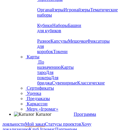
Органайзеры
Игронайзеры
Тематические
наборы
Кубики
Наборы
Башни
для кубиков
Разное
Капсулы
Мешочки
Фиксаторы
для
коробок
Токени
Карты
По
назначению
Карты
таро
Для
покера
Для
бриджа
Сувенирные
Классические
Сертификаты
Уценка
Предзаказы
Каркассон
Мерч «Ігромаг»
Каталог
Программа
лояльности
Мой заказ
Статусы проектов
Хочу
локализацию
Клуб Ігромаг
Партнерам