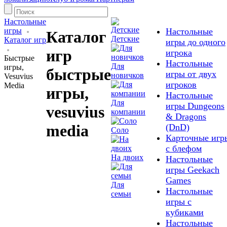
Настольные
игры
Настольные
Каталог
Детские
Каталог игр
игры до одного
игр
игрока
Быстрые
Настольные
Для
игры,
быстрые
игры от двух
новичков
Vesuvius
игроков
Media
игры,
Настольные
Для
игры Dungeons
vesuvius
компании
& Dragons
media
(DnD)
Соло
Карточные игр
с блефом
На двоих
Настольные
игры Geekach
Games
Для
Настольные
семьи
игры с
кубиками
Настольные