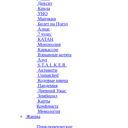
Диксит
Крила
УНО
Манчкин
Билет на Поезд
Алиас
7 чудес
КАТАН
Монополия
Каркассон
Взрывные котята
Азул
S.T.A.L.K.E.R.
Активити
Unmatched
Кодовые имена
Пандемия
Древний Ужас
Зомбицид
Карты
Конфликта
Мемология
Жанры
Приключенческие