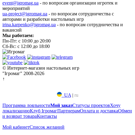
event@igromag.ua
- по вопросам организации игротек и
мероприятий
ua-project@igromag.ua
- по вопросам сотрудничества с
авторами и разработки настольных игр
irina.karpenko@igromag.ua
- по вопросам сотрудничества и
вакансий
Мы работаем:
Пн-Пт: с 10:00 до 20:00
Сб-Вс: с 12:00 до 18:00
© Интернет-магазин настольных игр
"Ігромаг" 2008-2026
↑
UA
|
ru
Программа лояльности
Мой заказ
Статусы проектов
Хочу
локализацию
Клуб Ігромаг
Партнерам
Оплата и доставка
Обмен
и возврат товара
Контакты
Мой кабинет
Список желаний