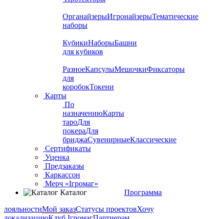
Органайзеры
Игронайзеры
Тематические
наборы
Кубики
Наборы
Башни
для кубиков
Разное
Капсулы
Мешочки
Фиксаторы
для
коробок
Токени
Карты
По
назначению
Карты
таро
Для
покера
Для
бриджа
Сувенирные
Классические
Сертификаты
Уценка
Предзаказы
Каркассон
Мерч «Ігромаг»
Каталог
Программа
лояльности
Мой заказ
Статусы проектов
Хочу
локализацию
Клуб Ігромаг
Партнерам