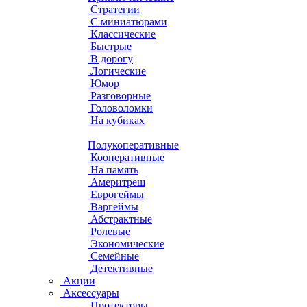
Стратегии
С миниатюрами
Классические
Быстрые
В дорогу
Логические
Юмор
Разговорные
Головоломки
На кубиках
Полукоперативные
Кооперативные
На память
Америтреш
Еврогеймы
Варгеймы
Абстрактные
Ролевые
Экономические
Семейные
Детективные
Акции
Аксессуары
Протекторы