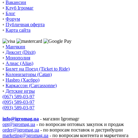
◦
Вакансии
◦
Клуб Ігромаг
◦
Блог
◦
Форум
◦
Публичная оферта
◦
Карта сайта
◦
Манчкин
◦
Диксит (Dixit)
◦
Монополия
◦
Алиас (Alias)
◦
Билет на Поезд (Ticket to Ride)
◦
Колонизаторы (Catan)
◦
Hasbro (Хасбро)
◦
Каркассон (Carcassonne)
◦
Детские игры
(067) 589-03-97
(095) 589-03-97
(093) 589-03-97
info@igromag.ua
- магазин Igromagг
opt@igromag.ua
- по вопросам оптовых закупок и продаж
order@igromag.ua
- по вопросам поставок и дистрибуции
marketing@igromag.ua
- по вопросам контента и маркетинга