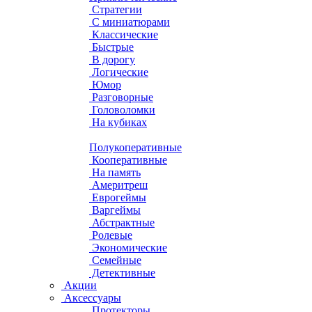
Стратегии
С миниатюрами
Классические
Быстрые
В дорогу
Логические
Юмор
Разговорные
Головоломки
На кубиках
Полукоперативные
Кооперативные
На память
Америтреш
Еврогеймы
Варгеймы
Абстрактные
Ролевые
Экономические
Семейные
Детективные
Акции
Аксессуары
Протекторы