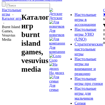
Настольные
С
игры
Настольные
Каталог
Детские
Каталог игр
м
игры в
игр
ассоциации
Burnt Island
Настольные
Для
Games,
burnt
игры УНО
п
новичков
Vesuvius
(UNO)
Media
island
Стратегические
Для
настольные
games,
компании
игры
vesuvius
Настольные
Соло
игры на
media
внимание и
На двоих
реакцию
Настольные
игры про гонки
Для
Настольные
семьи
игры для
мальчиков
Серия