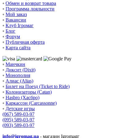
◦
Обмен и возврат товара
◦
Программа лояльности
◦
Мой заказ
◦
Вакансии
◦
Клуб Ігромаг
◦
Блог
◦
Форум
◦
Публичная оферта
◦
Карта сайта
◦
Манчкин
◦
Диксит (Dixit)
◦
Монополия
◦
Алиас (Alias)
◦
Билет на Поезд (Ticket to Ride)
◦
Колонизаторы (Catan)
◦
Hasbro (Хасбро)
◦
Каркассон (Carcassonne)
◦
Детские игры
(067) 589-03-97
(095) 589-03-97
(093) 589-03-97
info@igromag.ua
- магазин Igromagг