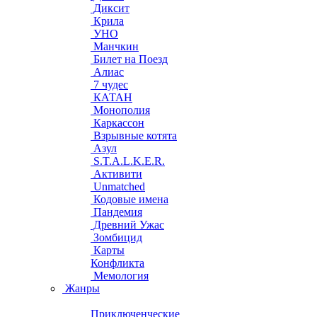
Диксит
Крила
УНО
Манчкин
Билет на Поезд
Алиас
7 чудес
КАТАН
Монополия
Каркассон
Взрывные котята
Азул
S.T.A.L.K.E.R.
Активити
Unmatched
Кодовые имена
Пандемия
Древний Ужас
Зомбицид
Карты
Конфликта
Мемология
Жанры
Приключенческие