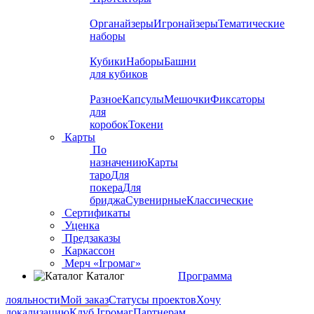
Органайзеры
Игронайзеры
Тематические
наборы
Кубики
Наборы
Башни
для кубиков
Разное
Капсулы
Мешочки
Фиксаторы
для
коробок
Токени
Карты
По
назначению
Карты
таро
Для
покера
Для
бриджа
Сувенирные
Классические
Сертификаты
Уценка
Предзаказы
Каркассон
Мерч «Ігромаг»
Каталог
Программа
лояльности
Мой заказ
Статусы проектов
Хочу
локализацию
Клуб Ігромаг
Партнерам