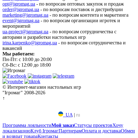
opt@igromag.ua
- по вопросам оптовых закупок и продаж
order@igromag.ua
- по вопросам поставок и дистрибуции
marketing@igromag.ua
- по вопросам контента и маркетинга
event@igromag.ua
- по вопросам организации игротек и
мероприятий
ua-project@igromag.ua
- по вопросам сотрудничества с
авторами и разработки настольных игр
irina.karpenko@igromag.ua
- по вопросам сотрудничества и
вакансий
Мы работаем:
Пн-Пт: с 10:00 до 20:00
Сб-Вс: с 12:00 до 18:00
© Интернет-магазин настольных игр
"Ігромаг" 2008-2026
↑
UA
|
ru
Программа лояльности
Мой заказ
Статусы проектов
Хочу
локализацию
Клуб Ігромаг
Партнерам
Оплата и доставка
Обмен
и возврат товара
Контакты