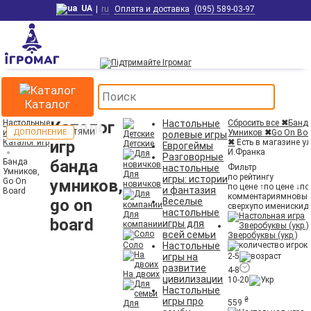
UA
|
ru
Оплата и доставка
(095) 589-03-97
Каталог
Настольные
Каталог
Настольные
Сбросить все
✖
Банд
игры
ДОПОЛНЕНИЕ
Умников
✖
Go On Bo
ролевые игры
Каталог игр
игр
✖
Есть в магазине ул
Детские
Еврогеймы
И.Франка
Разговорные
Банда
банда
настольные
Фильтр
Умников,
Для
по рейтингу
игры: истории
Go On
умников,
новичков
по цене ↑
по цене ↓
по
и фантазия
Board
комментариям
новы
go on
Веселые
сверху
по имени
скид
настольные
Для
board
игры для
компании
всей семьи
Зверобуквы (укр.)
Соло
Настольные
игры на
2-5
развитие
4-8
На двоих
цивилизации
10-20
Настольные
игры про
₴
559
Для