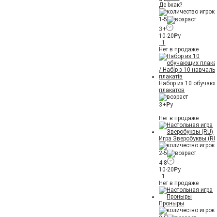
Де Їжак?
1-5
3+
10-20
Р
у
1
Нет в продаже
Набор из 10 обучаю
плакатов
3+
Р
у
Нет в продаже
Игра Зверобуквы (RU
2-5
4-8
10-20
Р
у
1
Нет в продаже
Проныры