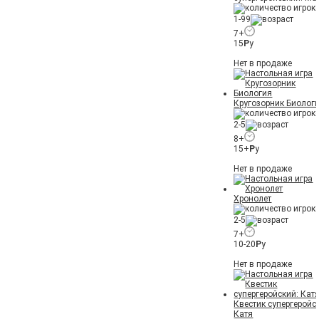
1-99
7+
15
Р
у
Нет в продаже
Кругозорник Биолог
2-5
8+
15+
Р
у
Нет в продаже
Хронолет
2-5
7+
10-20
Р
у
Нет в продаже
Квестик супергеройс
Катя