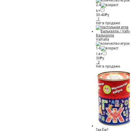
2-4
6+
30-40
Р
у
1
Нет в продаже
Вальхалла
Valhalla
1-6
14+
30
Р
у
2
Нет в продаже
Где Ёж?