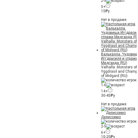
2-5
5+
15
Р
у
Нет в продаже
Вальхалла. Чудови
Иггдрасиля и стражи
Мидгарда (RU)
Valhalla: Monsters of
Yggdrasil and Champ
of Midgard (RU)
1-6
14+
30-45
Р
у
Нет в продаже
Делиссимо
2-5
6+
10-20
Р
у