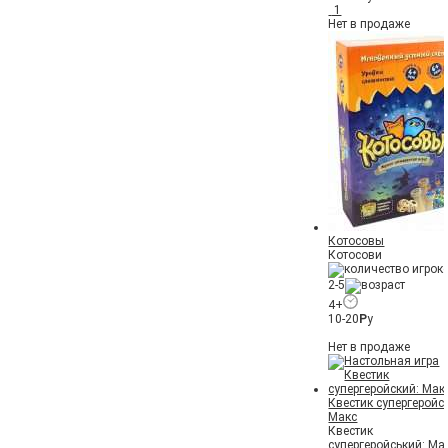
1
Нет в продаже
Котосовы
Котосови
2-5
4+
10-20
Р
у
Нет в продаже
Квестик супергеройс
Макс
Квестик
супергеройський: Ма