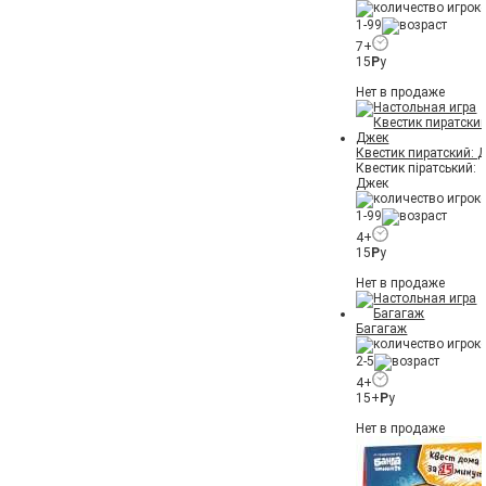
1-99
7+
15
Р
у
Нет в продаже
Квестик пиратский: 
Квестик піратський:
Джек
1-99
4+
15
Р
у
Нет в продаже
Багагаж
2-5
4+
15+
Р
у
Нет в продаже