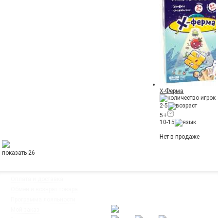
Х-Ферма
2-5
5+
10-15
Нет в продаже
показать 26
◦
Оплата и доставка
Мы работаем:
◦
Обмен и возврат товара
Пн-Пт: с 10:00 до 20:00
◦
Программа лояльности
Сб-Вс: с 12:00 до 18:00
◦
Мой заказ