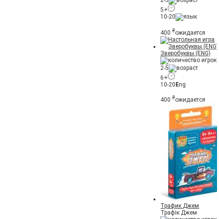
2-5
5+
10-20
₴
400
ожидается
Зверобуквы (ENG)
2-5
6+
10-20
E
ng
₴
400
ожидается
Трафик Джем
Трафік Джем