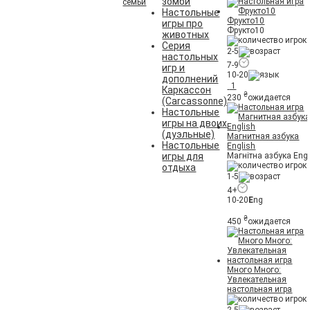
зомби
семьи
Настольные
Фрукто10
игры про
Фрукто10
животных
Серия
2-5
настольных
7-9
игр и
10-20
дополнений
1
Каркассон
₴
230
ожидается
(Carcassonne)
Настольные
игры на двоих
(дуэльные)
Магнитная азбука
Настольные
English
игры для
Магнітна азбука Engl
отдыха
1-5
4+
10-20
E
ng
₴
450
ожидается
Много Много:
Увлекательная
настольная игра