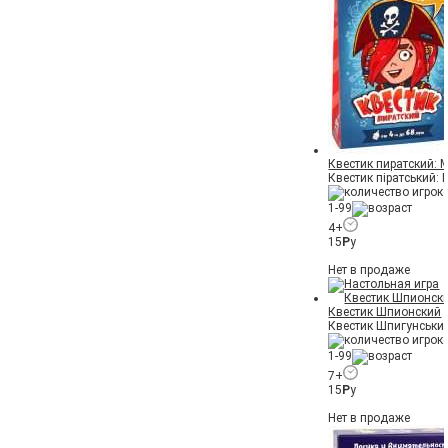
Квестик пиратский: 
Квестик піратський: 
1-99
4+
15
Р
у
Нет в продаже
Квестик Шпионский
Квестик Шпигунськи
1-99
7+
15
Р
у
Нет в продаже