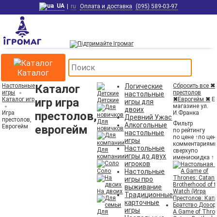
UA
|
ru
Оплата и доставка
(095) 589-03-97
Каталог
Настольные
Каталог
Логические
Сбросить все
✖
игры
престолов
настольные
Каталог игр
игр игра
✖
Еврогейм
✖
Ес
Детские
игры для
магазине ул.
двоих
Игра
престолов,
И.Франка
Древний Ужас
престолов,
Для
Фильтр
Алкогольные
Еврогейм
еврогейм
новичков
по рейтингу
настольные
по цене ↑
по цен
игры
комментариям
Настольные
Для
сверху
по
игры до двух
компании
имени
скидка ↑
игроков
Соло
Настольные
игры про
выживание
На двоих
Традиционные
карточные
игры
Для
A Game of Thro