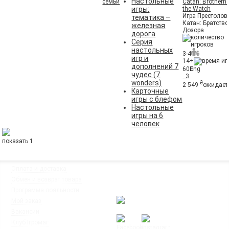
Настольные
семьи
Catan: Brotherh
игры:
the Watch
Игра Престолов
тематика –
Катан: Братство
железная
Дозора
дорога
Серия
настольных
3-4
игр и
14+
дополнений 7
60
E
ng
чудес (7
3
wonders)
₴
2 549
ожидает
Карточные
игры с блефом
Настольные
игры на 6
человек
показать 1
◦
Оплата и доставка
Мы работаем:
◦
Обмен и возврат товара
Пн-Пт: с 10:00 до 20:00
◦
Программа лояльности
Сб-Вс: с 12:00 до 18:00
◦
Мой заказ
◦
Вакансии
◦
Клуб Ігромаг