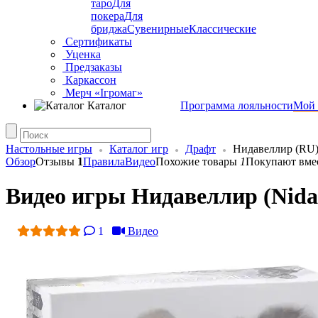
таро
Для
покера
Для
бриджа
Сувенирные
Классические
Сертификаты
Уценка
Предзаказы
Каркассон
Мерч «Ігромаг»
Каталог
Программа лояльности
Мой 
Настольные игры
Каталог игр
Драфт
Нидавеллир (RU
Обзор
Отзывы
1
Правила
Видео
Похожие товары
1
Покупают вме
Видео игры Нидавеллир (Nidav
1
Видео