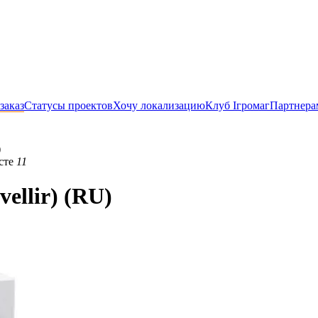
заказ
Статусы проектов
Хочу локализацию
Клуб Ігромаг
Партнера
)
сте
11
ellir) (RU)