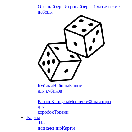
Органайзеры
Игронайзеры
Тематические
наборы
Кубики
Наборы
Башни
для кубиков
Разное
Капсулы
Мешочки
Фиксаторы
для
коробок
Токени
Карты
По
назначению
Карты