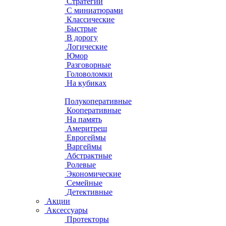
Стратегии
С миниатюрами
Классические
Быстрые
В дорогу
Логические
Юмор
Разговорные
Головоломки
На кубиках
Полукоперативные
Кооперативные
На память
Америтреш
Еврогеймы
Варгеймы
Абстрактные
Ролевые
Экономические
Семейные
Детективные
Акции
Аксессуары
Протекторы