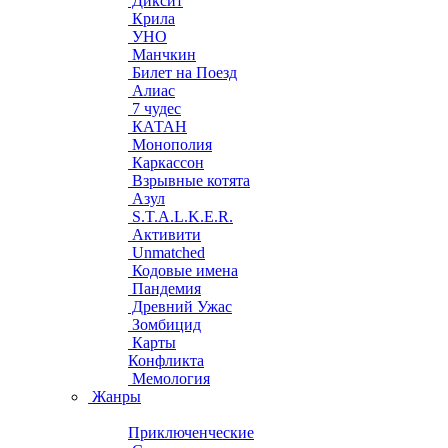
Диксит
Крила
УНО
Манчкин
Билет на Поезд
Алиас
7 чудес
КАТАН
Монополия
Каркассон
Взрывные котята
Азул
S.T.A.L.K.E.R.
Активити
Unmatched
Кодовые имена
Пандемия
Древний Ужас
Зомбицид
Карты
Конфликта
Мемология
Жанры
Приключенческие