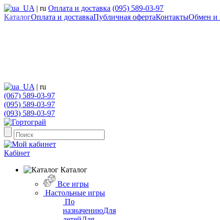
UA
|
ru
Оплата и доставка
(095) 589-03-97
Каталог
Оплата и доставка
Публичная оферта
Контакты
Обмен и 
UA
|
ru
(067) 589-03-97
(095) 589-03-97
(093) 589-03-97
Кабінет
Каталог
Все игры
Настольные игры
По
назначению
Для
детей
Для