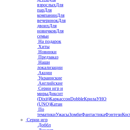
взрослых
Для
пар
Для
компании
Для
вечеринок
Для
двоих
Для
новичков
Для
семьи
На подарок
Хиты
Новинки
Предзаказ
Наши
локализации
Акции
Украинские
Английские
Серии игр и
миры
Диксит
(Dixit)
Каркассон
Dobble
Крила
УНО
(UNO)
Катан
По
тематики
Ужасы
Зомби
Фантастика
Фэнтези
Кос
Серии игр
Доббл