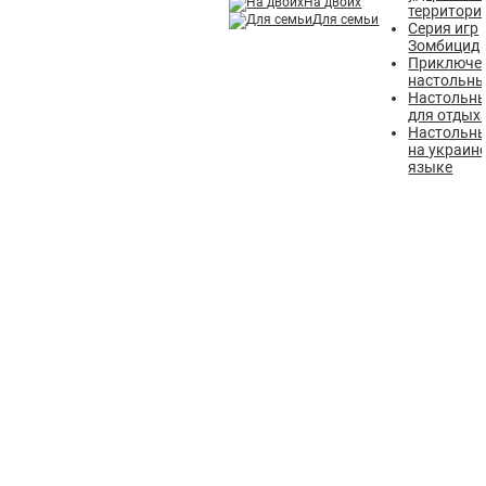
На двоих
территори
Для семьи
Серия игр
Зомбицид
Приключе
настольны
Настольны
для отдых
Настольны
на украин
языке