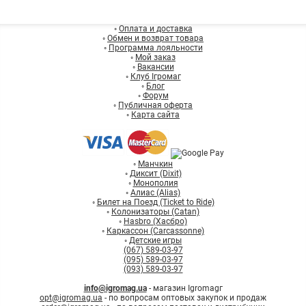
Взрывные котята
Rozum
(11)
Star Wars: X-Wing Miniatures Game
◦
Оплата и доставка
Планета Игр
(1)
Descent: Journeys in the Dark
◦
Обмен и возврат товара
Бельвіль
(2)
◦
Программа лояльности
◦
Мой заказ
Vesuvius Media
(1)
◦
Вакансии
Smart Games
(2)
◦
Клуб Ігромаг
◦
Блог
Zoch Verlag
(1)
◦
Форум
Игромаг
◦
Публичная оферта
(10)
◦
Карта сайта
Feelindigo
(5)
Trefl
(1)
Fun Games Shop
(3)
◦
Манчкин
Lord of Boards
(2)
◦
Диксит (Dixit)
Asmodee
(5)
◦
Монополия
◦
Алиас (Alias)
Blue Orange Games
(6)
◦
Билет на Поезд (Ticket to Ride)
Gamesly
(1)
◦
Колонизаторы (Catan)
◦
Hasbro (Хасбро)
Mattel
(3)
◦
Каркассон (Carcassonne)
Pakufuda
◦
Детские игры
(1)
(067) 589-03-97
YaGo
(6)
(095) 589-03-97
(093) 589-03-97
KOZAK Games
(1)
Exploding Kittens
(10)
info@igromag.ua
- магазин Igromagг
opt@igromag.ua
- по вопросам оптовых закупок и продаж
HUCH! & friends
(1)