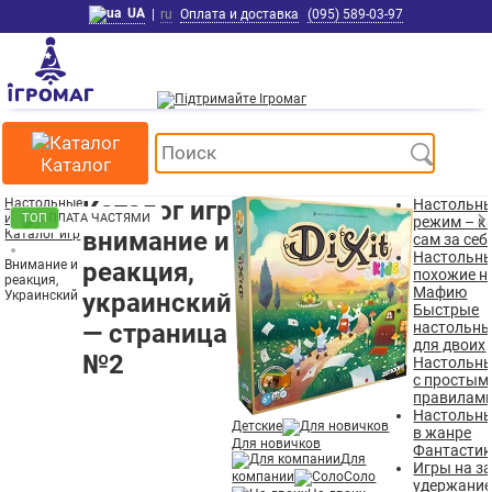
UA
|
ru
Оплата и доставка
(095) 589-03-97
Каталог
Настольные
Каталог игр
Настольны
игры
ТОП
режим – 
Каталог игр
внимание и
сам за себ
Настольны
Внимание и
реакция,
похожие н
реакция,
Мафию
Украинский
украинский
Быстрые
— страница
настольны
для двоих
№2
Настольны
с простым
правилам
Настольны
Детские
в жанре
Для новичков
Фантасти
Для
Игры на за
компании
Соло
удержани