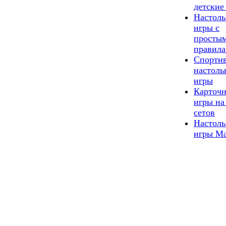
детские
Настол
игры с
просты
правил
Спорти
настоль
игры
Карточ
игры на
сетов
Настол
игры М