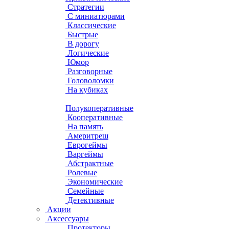
Стратегии
С миниатюрами
Классические
Быстрые
В дорогу
Логические
Юмор
Разговорные
Головоломки
На кубиках
Полукоперативные
Кооперативные
На память
Америтреш
Еврогеймы
Варгеймы
Абстрактные
Ролевые
Экономические
Семейные
Детективные
Акции
Аксессуары
Протекторы