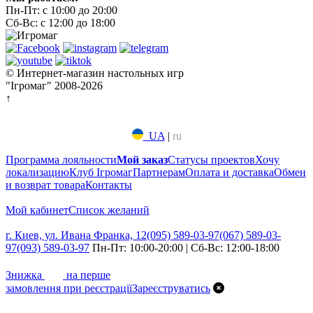
Пн-Пт: с 10:00 до 20:00
Сб-Вс: с 12:00 до 18:00
© Интернет-магазин настольных игр
"Ігромаг" 2008-2026
↑
UA
|
ru
Программа лояльности
Мой заказ
Статусы проектов
Хочу
локализацию
Клуб Ігромаг
Партнерам
Оплата и доставка
Обмен
и возврат товара
Контакты
Мой кабинет
Список желаний
г. Киев, ул. Ивана Франка, 12
(095) 589-03-97
(067) 589-03-
97
(093) 589-03-97
Пн-Пт: 10:00-20:00 | Сб-Вс: 12:00-18:00
7%
Знижка
на перше
замовлення при реєстрації
Зареєструватись