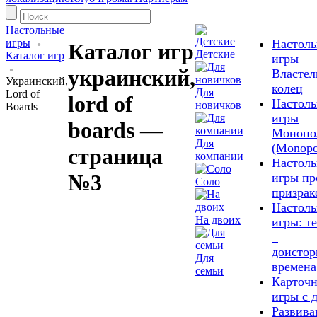
Настольные
игры
Настол
Каталог игр
Детские
Каталог игр
игры
украинский,
Властел
Украинский,
колец
Для
Lord of
lord of
Настол
новичков
Boards
игры
boards —
Монопо
Для
(Monopo
страница
компании
Настол
№3
игры пр
Соло
призрак
Настол
На двоих
игры: т
–
доистор
Для
времена
семьи
Карточ
игры с 
Развив