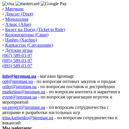
◦
Манчкин
◦
Диксит (Dixit)
◦
Монополия
◦
Алиас (Alias)
◦
Билет на Поезд (Ticket to Ride)
◦
Колонизаторы (Catan)
◦
Hasbro (Хасбро)
◦
Каркассон (Carcassonne)
◦
Детские игры
(067) 589-03-97
(095) 589-03-97
(093) 589-03-97
info@igromag.ua
- магазин Igromagг
opt@igromag.ua
- по вопросам оптовых закупок и продаж
order@igromag.ua
- по вопросам поставок и дистрибуции
marketing@igromag.ua
- по вопросам контента и маркетинга
event@igromag.ua
- по вопросам организации игротек и
мероприятий
ua-project@igromag.ua
- по вопросам сотрудничества с
авторами и разработки настольных игр
irina.karpenko@igromag.ua
- по вопросам сотрудничества и
вакансий
Мы работаем: