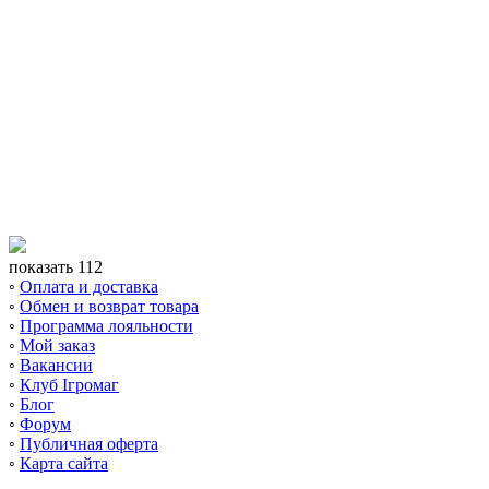
показать 112
◦
Оплата и доставка
◦
Обмен и возврат товара
◦
Программа лояльности
◦
Мой заказ
◦
Вакансии
◦
Клуб Ігромаг
◦
Блог
◦
Форум
◦
Публичная оферта
◦
Карта сайта