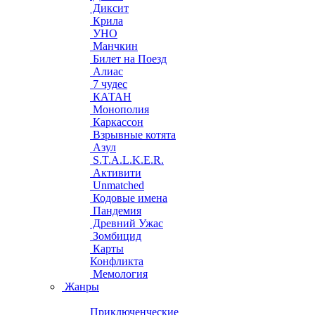
Диксит
Крила
УНО
Манчкин
Билет на Поезд
Алиас
7 чудес
КАТАН
Монополия
Каркассон
Взрывные котята
Азул
S.T.A.L.K.E.R.
Активити
Unmatched
Кодовые имена
Пандемия
Древний Ужас
Зомбицид
Карты
Конфликта
Мемология
Жанры
Приключенческие