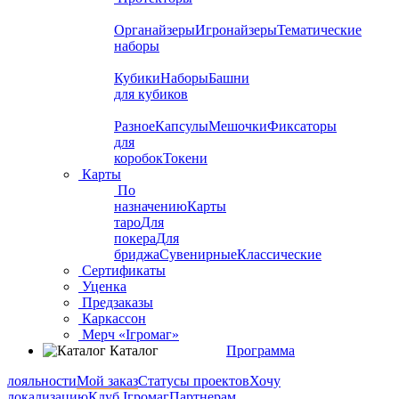
Органайзеры
Игронайзеры
Тематические
наборы
Кубики
Наборы
Башни
для кубиков
Разное
Капсулы
Мешочки
Фиксаторы
для
коробок
Токени
Карты
По
назначению
Карты
таро
Для
покера
Для
бриджа
Сувенирные
Классические
Сертификаты
Уценка
Предзаказы
Каркассон
Мерч «Ігромаг»
Каталог
Программа
лояльности
Мой заказ
Статусы проектов
Хочу
локализацию
Клуб Ігромаг
Партнерам